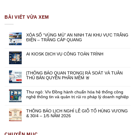
BÀI VIẾT VỪA XEM
XÓA SỔ “VÙNG MÙ” AN NINH TẠI KHU VỰC TRẮNG
ĐIỆN – TRẮNG CÁP QUANG
AI KIOSK DỊCH VỤ CÔNG TOÀN TRÌNH
[THÔNG BÁO QUAN TRỌNG] RÀ SOÁT VÀ TUÂN
THỦ BẢN QUYỀN PHẦN MỀM 🚨
Thư ngỏ: V/v Đồng hành chuẩn hóa hệ thống công
nghệ thông tin và quản trị rủi ro pháp lý doanh nghiệp
THÔNG BÁO LỊCH NGHỈ LỄ GIỖ TỔ HÙNG VƯƠNG
& 30/4 – 1/5 NĂM 2026
CHUYÊN MỤC