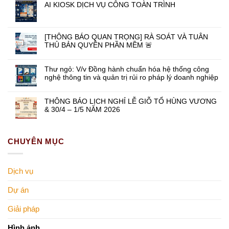
AI KIOSK DỊCH VỤ CÔNG TOÀN TRÌNH
[THÔNG BÁO QUAN TRỌNG] RÀ SOÁT VÀ TUÂN
THỦ BẢN QUYỀN PHẦN MỀM 🚨
Thư ngỏ: V/v Đồng hành chuẩn hóa hệ thống công
nghệ thông tin và quản trị rủi ro pháp lý doanh nghiệp
THÔNG BÁO LỊCH NGHỈ LỄ GIỖ TỔ HÙNG VƯƠNG
& 30/4 – 1/5 NĂM 2026
CHUYÊN MỤC
Dịch vụ
Dự án
Giải pháp
Hình ảnh