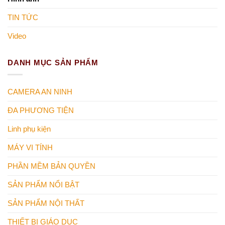
TIN TỨC
Video
DANH MỤC SẢN PHẨM
CAMERA AN NINH
ĐA PHƯƠNG TIỆN
Linh phụ kiện
MÁY VI TÍNH
PHẦN MỀM BẢN QUYỀN
SẢN PHẨM NỔI BẬT
SẢN PHẨM NỘI THẤT
THIẾT BỊ GIÁO DỤC