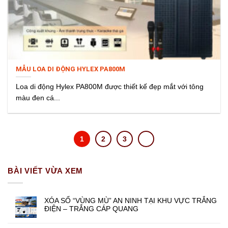
MẪU LOA DI ĐỘNG HYLEX PA800M
Loa di động Hylex PA800M được thiết kế đẹp mắt với tông
màu đen cá...
1
2
3
BÀI VIẾT VỪA XEM
XÓA SỔ “VÙNG MÙ” AN NINH TẠI KHU VỰC TRẮNG
ĐIỆN – TRẮNG CÁP QUANG