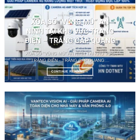
GIẢI PHÁP TIN TỨC
XÓA SỔ “VÙNG MÙ” AN
NINH TẠI KHU VỰC TRẮNG
ĐIỆN – TRẮNG CÁP QUANG
XÓA SỔ "VÙNG MÙ" AN NINH TẠI KHU VỰC
TRẮNG ĐIỆN - TRẮNG CÁP QUANG:...
CONTINUE READING
→