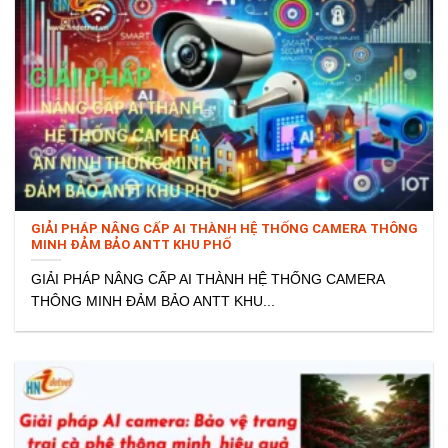
GIẢI PHÁP NÂNG CẤP AI THÀNH HỆ THỐNG CAMERA THÔNG
MINH ĐẢM BẢO ANTT KHU PHỐ
GIẢI PHÁP NÂNG CẤP AI THÀNH HỆ THỐNG CAMERA
THÔNG MINH ĐẢM BẢO ANTT KHU...