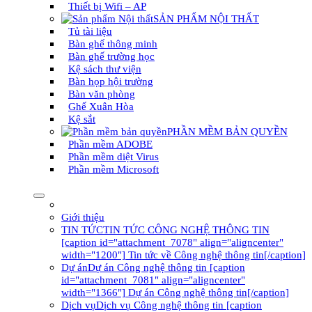
Thiết bị Wifi – AP
SẢN PHẨM NỘI THẤT
Tủ tài liệu
Bàn ghế thông minh
Bàn ghế trường học
Kệ sách thư viện
Bàn họp hội trường
Bàn văn phòng
Ghế Xuân Hòa
Kệ sắt
PHẦN MỀM BẢN QUYỀN
Phần mềm ADOBE
Phần mềm diệt Virus
Phần mềm Microsoft
Giới thiệu
TIN TỨC
TIN TỨC CÔNG NGHỆ THÔNG TIN
[caption id="attachment_7078" align="aligncenter"
width="1200"] Tin tức về Công nghệ thông tin[/caption]
Dự án
Dự án Công nghệ thông tin [caption
id="attachment_7081" align="aligncenter"
width="1366"] Dự án Công nghệ thông tin[/caption]
Dịch vụ
Dịch vụ Công nghệ thông tin [caption