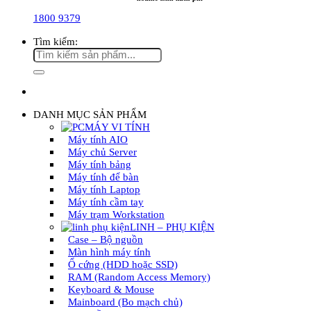
1800 9379
Tìm kiếm:
DANH MỤC SẢN PHẨM
MÁY VI TÍNH
Máy tính AIO
Máy chủ Server
Máy tính bảng
Máy tính để bàn
Máy tính Laptop
Máy tính cầm tay
Máy trạm Workstation
LINH – PHỤ KIỆN
Case – Bộ nguồn
Màn hình máy tính
Ổ cứng (HDD hoặc SSD)
RAM (Random Access Memory)
Keyboard & Mouse
Mainboard (Bo mạch chủ)