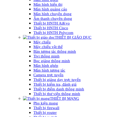
Màn hình hiển thị
Màn hình quảng cáo
Màn hình chuyên dụng
Âm thanh chuyên dụng
Thiết bị HNTH AiKyo
Thiết bị HNTH Cisco
Thiết bị HNTH Polycom
THIẾT BỊ GIÁO DỤC
Máy chiếu
Máy chiếu vật thể
Bàn tương tác thông minh
Tivi thông minh
Bục giảng thông minh
Màn hình ghép
Màn hình tương tác
Camera trực tuyến
Thiết bị giảng dạy trực tuyến
Thiết bị kiểm tra, đánh giá
Thiết bị điểm danh thông minh
Thiết bị thư viện thông minh
THIẾT BỊ MẠNG
Phụ kiện mạng
Thiết bị firewall
Thiết bị router