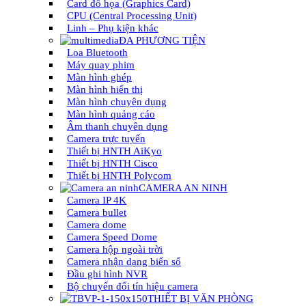
Card đồ họa (Graphics Card)
CPU (Central Processing Unit)
Linh – Phụ kiện khác
ĐA PHƯƠNG TIỆN
Loa Bluetooth
Máy quay phim
Màn hình ghép
Màn hình hiển thị
Màn hình chuyên dụng
Màn hình quảng cáo
Âm thanh chuyên dụng
Camera trực tuyến
Thiết bị HNTH AiKyo
Thiết bị HNTH Cisco
Thiết bị HNTH Polycom
CAMERA AN NINH
Camera IP 4K
Camera bullet
Camera dome
Camera Speed Dome
Camera hộp ngoài trời
Camera nhận dạng biển số
Đầu ghi hình NVR
Bộ chuyển đổi tín hiệu camera
THIẾT BỊ VĂN PHÒNG