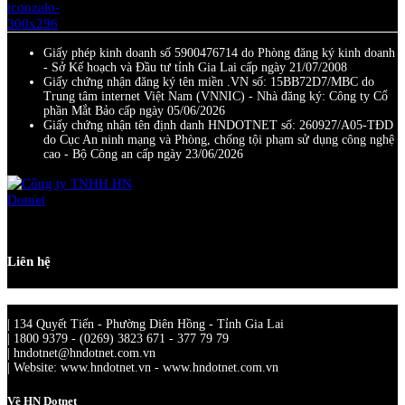
Giấy phép kinh doanh số 5900476714 do Phòng đăng ký kinh doanh
- Sở Kế hoạch và Đầu tư tỉnh Gia Lai cấp ngày 21/07/2008
Giấy chứng nhận đăng ký tên miền .VN số: 15BB72D7/MBC do
Trung tâm internet Việt Nam (VNNIC) - Nhà đăng ký: Công ty Cổ
phần Mắt Bảo cấp ngày 05/06/2026
Giấy chứng nhận tên định danh HNDOTNET số: 260927/A05-TĐD
do Cục An ninh mạng và Phòng, chống tội phạm sử dụng công nghệ
cao - Bộ Công an cấp ngày 23/06/2026
Liên hệ
| 134 Quyết Tiến - Phường Diên Hồng - Tỉnh Gia Lai
| 1800 9379 - (0269) 3823 671 - 377 79 79
| hndotnet@hndotnet.com.vn
| Website: www.hndotnet.vn - www.hndotnet.com.vn
Về HN Dotnet