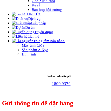
Ghế Xuân Hòa
Kệ sắt
Bàn họp hội trường
TIN TỨC
Dịch vụ
Giải pháp
Dự án
Tuyển dụng
Liên hệ
Trung tâm bảo hành
Máy tính CMS
Sản phẩm AiKyo
Hình ảnh
hotline cskh miễn phí
1800 9379
Gửi thông tin để đặt hàng