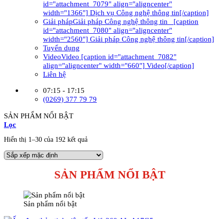
id="attachment_7079" align="aligncenter"
width="1366"] Dịch vụ Công nghệ thông tin[/caption]
Giải pháp
Giải pháp Công nghệ thông tin [caption
id="attachment_7080" align="aligncenter"
width="2560"] Giải pháp Công nghệ thông tin[/caption]
Tuyển dụng
Video
Video [caption id="attachment_7082"
align="aligncenter" width="660"] Video[/caption]
Liên hệ
07:15 - 17:15
(0269) 377 79 79
SẢN PHẨM NỔI BẬT
Lọc
Hiển thị 1–30 của 192 kết quả
SẢN PHẨM NỔI BẬT
Sản phẩm nổi bật