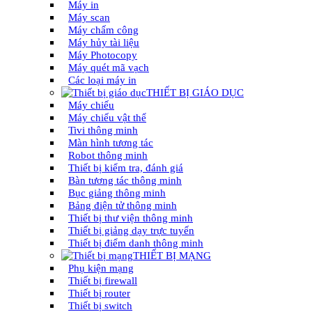
Máy in
Máy scan
Máy chấm công
Máy hủy tài liệu
Máy Photocopy
Máy quét mã vạch
Các loại máy in
THIẾT BỊ GIÁO DỤC
Máy chiếu
Máy chiếu vật thể
Tivi thông minh
Màn hình tương tác
Robot thông minh
Thiết bị kiểm tra, đánh giá
Bàn tương tác thông minh
Bục giảng thông minh
Bảng điện tử thông minh
Thiết bị thư viện thông minh
Thiết bị giảng dạy trực tuyến
Thiết bị điểm danh thông minh
THIẾT BỊ MẠNG
Phụ kiện mạng
Thiết bị firewall
Thiết bị router
Thiết bị switch