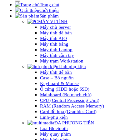
Trang chủ
Giới thiệu
Sản phẩm
MÁY VI TÍNH
Máy chủ Server
Máy tính để bàn
Máy tính AIO
Máy tính bảng
Máy tính Laptop
Máy tính cầm tay
Máy trạm Workstation
Linh phụ kiện
Máy tính để bàn
Case – Bộ nguồn
Keyboard & Mouse
Ổ cứng (HDD hoặc SSD)
Mainboard (Bo mạch chủ)
CPU (Central Processing Unit)
RAM (Random Access Memory)
Card đồ họa (Graphics Card)
Linh-phụ kiện
ĐA PHƯƠNG TIỆN
Loa Bluetooth
Máy quay phim
Màn hình ghép