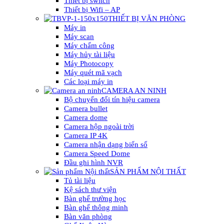
Thiết bị switch
Thiết bị Wifi – AP
THIẾT BỊ VĂN PHÒNG
Máy in
Máy scan
Máy chấm công
Máy hủy tài liệu
Máy Photocopy
Máy quét mã vạch
Các loại máy in
CAMERA AN NINH
Bộ chuyển đổi tín hiệu camera
Camera bullet
Camera dome
Camera hộp ngoài trời
Camera IP 4K
Camera nhận dạng biển số
Camera Speed Dome
Đầu ghi hình NVR
SẢN PHẨM NỘI THẤT
Tủ tài liệu
Kệ sách thư viện
Bàn ghế trường học
Bàn ghế thông minh
Bàn văn phòng