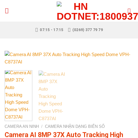
Skip
to
content
07:15 - 17:15
(0269) 377 79 79
CAMERA AN NINH
/
CAMERA NHẬN DẠNG BIỂN SỐ
Camera AI 8MP 37X Auto Tracking High