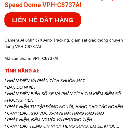
Speed Dome VPH-C8737AI
LIÊN HỆ ĐẶT HÀNG
Camera AI 8MP 37X Auto Tracking, giám sát giao thông chuyên
dụng VPH-C8737AI
Mã sản phẩm: VPH-C8737AI
TÍNH NĂNG AI:
*
NHẬN DIỆN VÀ PHÂN TÍCH KHUÔN MẶT
*
BẢN ĐỒ NHIỆT
*
NHẬN DIỆN BIỂN SỐ XE VÀ PHÂN TÍCH TÌM KIẾM BIỂN SỐ
PHƯƠNG TIỆN
*
PHÁT HIỆN TỤ TẬP ĐÔNG NGƯỜI, HÀNG CHỜ TẮC NGHẼN
*
CẢNH BÁO KHU VỰC XÂM NHẬP, HÀNG RÀO RẢO
*
PHÁT HIỆN, ĐẾM NGƯỜI VÀ PHƯƠNG TIỆN
*
CẢNH BÁO TIẾNG ỒN NHƯ: TIẾNG SÚNG, EM BÉ KHÓC,..