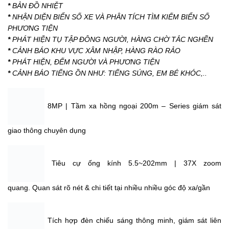
*
BẢN ĐỒ NHIỆT
*
NHẬN DIỆN BIỂN SỐ XE VÀ PHÂN TÍCH TÌM KIẾM BIỂN SỐ
PHƯƠNG TIỆN
*
PHÁT HIỆN TỤ TẬP ĐÔNG NGƯỜI, HÀNG CHỜ TẮC NGHẼN
*
CẢNH BÁO KHU VỰC XÂM NHẬP, HÀNG RÀO RẢO
*
PHÁT HIỆN, ĐẾM NGƯỜI VÀ PHƯƠNG TIỆN
*
CẢNH BÁO TIẾNG ỒN NHƯ: TIẾNG SÚNG, EM BÉ KHÓC,..
8MP | Tầm xa hồng ngoại 200m – Series giám sát
giao thông chuyên dụng
Tiêu cự ống kính 5.5~202mm | 37X zoom
quang. Quan sát rõ nét & chi tiết tại nhiều nhiều góc độ xa/gần
Tích hợp đèn chiếu sáng thông minh, giám sát liên