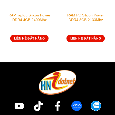
RAM laptop Silicon Power
RAM PC Silicon Power
DDR4 4GB-2400Mhz
DDR4 8GB-2133Mhz
LIÊN HỆ ĐẶT HÀNG
LIÊN HỆ ĐẶT HÀNG