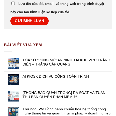
Lưu tên của tôi, email, và trang web trong trình duyệt
này cho lần bình luận kế tiếp của tôi.
BÀI VIẾT VỪA XEM
XÓA SỔ “VÙNG MÙ” AN NINH TẠI KHU VỰC TRẮNG
ĐIỆN – TRẮNG CÁP QUANG
AI KIOSK DỊCH VỤ CÔNG TOÀN TRÌNH
[THÔNG BÁO QUAN TRỌNG] RÀ SOÁT VÀ TUÂN
THỦ BẢN QUYỀN PHẦN MỀM 🚨
Thư ngỏ: V/v Đồng hành chuẩn hóa hệ thống công
nghệ thông tin và quản trị rủi ro pháp lý doanh nghiệp