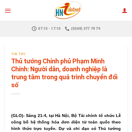
Skip
to
content
07:15 - 17:15
(0269) 377 79 79
TIN TỨC
Thủ tướng Chính phủ Phạm Minh
Chính: Người dân, doanh nghiệp là
trung tâm trong quá trình chuyển đổi
số
(GLO)- Sáng 21-4, tại Hà Nội, Bộ Tài chính tổ chức Lễ
công bố hệ thống hóa đơn điện tử toàn quốc theo
hình thức trực tuyến. Dự và chỉ đạo có Thủ tướng