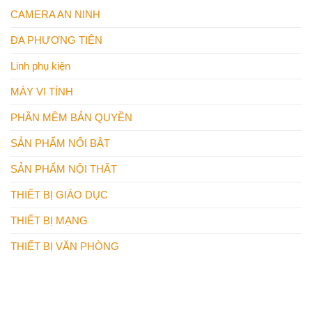
CAMERA AN NINH
ĐA PHƯƠNG TIỆN
Linh phụ kiện
MÁY VI TÍNH
PHẦN MỀM BẢN QUYỀN
SẢN PHẨM NỔI BẬT
SẢN PHẨM NỘI THẤT
THIẾT BỊ GIÁO DỤC
THIẾT BỊ MẠNG
THIẾT BỊ VĂN PHÒNG