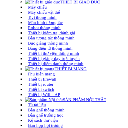
THIẾT BỊ GIÁO DỤC
Máy chiếu
Máy chiếu vật thể
Tivi thông minh
Màn hình tương tác
Robot thông minh
Thiết bị kiểm tra, đánh giá
Bàn tương tác thông minh
Bục giảng thông minh
Bảng điện tử thông minh
Thiết bị thư viện thông minh
Thiết bị giảng dạy trực tuyến
Thiết bị điểm danh thông minh
THIẾT BỊ MẠNG
Phụ kiện mạng
Thiết bị firewall
Thiết bị router
Thiết bị switch
Thiết bị Wifi – AP
SẢN PHẨM NỘI THẤT
Tủ tài liệu
Bàn ghế thông minh
Bàn ghế trường học
Kệ sách thư viện
Bàn họp hội trường