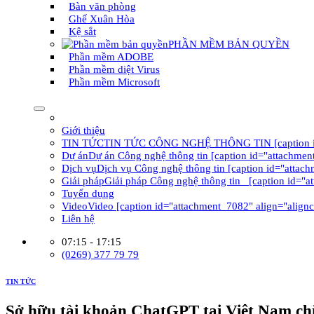
Bàn văn phòng
Ghế Xuân Hòa
Kệ sắt
PHẦN MỀM BẢN QUYỀN
Phần mềm ADOBE
Phần mềm diệt Virus
Phần mềm Microsoft
Giới thiệu
TIN TỨC
TIN TỨC CÔNG NGHỆ THÔNG TIN [caption id="at
Dự án
Dự án Công nghệ thông tin [caption id="attachment
Dịch vụ
Dịch vụ Công nghệ thông tin [caption id="attach
Giải pháp
Giải pháp Công nghệ thông tin [caption id="a
Tuyển dụng
Video
Video [caption id="attachment_7082" align="alignc
Liên hệ
07:15 - 17:15
(0269) 377 79 79
TIN TỨC
Sở hữu tài khoản ChatGPT tại Việt Nam chỉ