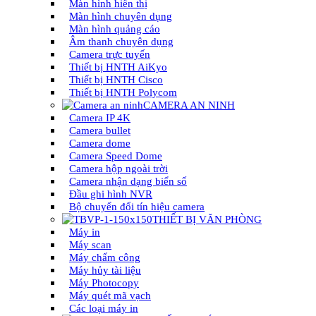
Màn hình hiển thị
Màn hình chuyên dụng
Màn hình quảng cáo
Âm thanh chuyên dụng
Camera trực tuyến
Thiết bị HNTH AiKyo
Thiết bị HNTH Cisco
Thiết bị HNTH Polycom
CAMERA AN NINH
Camera IP 4K
Camera bullet
Camera dome
Camera Speed Dome
Camera hộp ngoài trời
Camera nhận dạng biển số
Đầu ghi hình NVR
Bộ chuyển đổi tín hiệu camera
THIẾT BỊ VĂN PHÒNG
Máy in
Máy scan
Máy chấm công
Máy hủy tài liệu
Máy Photocopy
Máy quét mã vạch
Các loại máy in