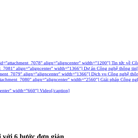
tachment_7078" align="aligncenter" width="1200"] Tin tức về Công
_7081" align="aligncenter" width="1366"] Dự án Công nghệ thông tin[
ment_7079" align="aligncenter" width="1366"] Dịch vụ Công nghệ thôn
ttachment_7080" align="aligncenter" width="2560"] Giải pháp Công nghê
enter" width="660"] Video[/caption]
 với 6 bước đơn giản