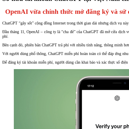
OpenAI vừa chính thức mở đăng ký và sử dụ
ChatGPT “gây sốt” cộng đồng Internet trong thời gian dài nhưng dịch vụ này
Đầu tháng 11, OpenAI – công ty là “cha đẻ” của ChatGPT đã mở cửa dịch vụ
phí.
Bên cạnh đó, phiên bản ChatGPT trả phí với nhiều tính năng, thông minh hơ
Với người dùng phổ thông, ChatGPT miễn phí hoàn toàn có thể đáp ứng nhu c
Để đăng ký tài khoản miễn phí, người dùng cần khai báo và xác thực số điện 