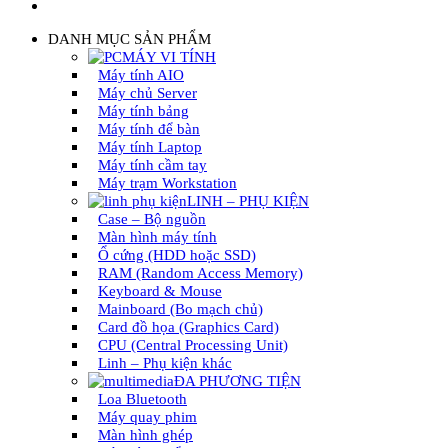
DANH MỤC SẢN PHẨM
MÁY VI TÍNH
Máy tính AIO
Máy chủ Server
Máy tính bảng
Máy tính để bàn
Máy tính Laptop
Máy tính cầm tay
Máy trạm Workstation
LINH – PHỤ KIỆN
Case – Bộ nguồn
Màn hình máy tính
Ổ cứng (HDD hoặc SSD)
RAM (Random Access Memory)
Keyboard & Mouse
Mainboard (Bo mạch chủ)
Card đồ họa (Graphics Card)
CPU (Central Processing Unit)
Linh – Phụ kiện khác
ĐA PHƯƠNG TIỆN
Loa Bluetooth
Máy quay phim
Màn hình ghép