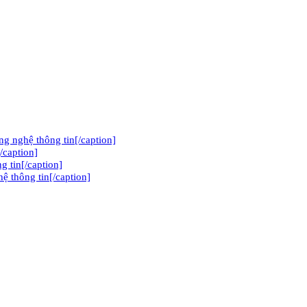
 nghệ thông tin[/caption]
/caption]
g tin[/caption]
̣ thông tin[/caption]