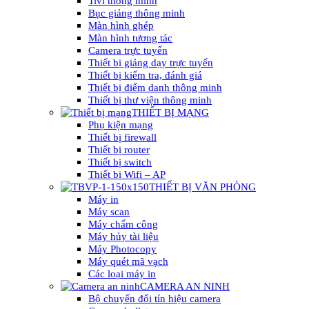
Tivi thông minh
Bục giảng thông minh
Màn hình ghép
Màn hình tương tác
Camera trực tuyến
Thiết bị giảng dạy trực tuyến
Thiết bị kiểm tra, đánh giá
Thiết bị điểm danh thông minh
Thiết bị thư viện thông minh
THIẾT BỊ MẠNG
Phụ kiện mạng
Thiết bị firewall
Thiết bị router
Thiết bị switch
Thiết bị Wifi – AP
THIẾT BỊ VĂN PHÒNG
Máy in
Máy scan
Máy chấm công
Máy hủy tài liệu
Máy Photocopy
Máy quét mã vạch
Các loại máy in
CAMERA AN NINH
Bộ chuyển đổi tín hiệu camera