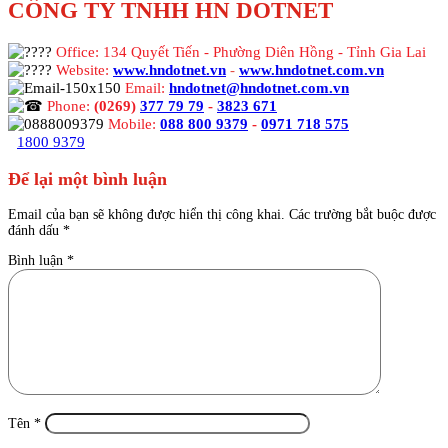
CÔNG TY TNHH HN DOTNET
Office: 134 Quyết Tiến - Phường Diên Hồng - Tỉnh Gia Lai
Website:
www.hndotnet.vn
-
www.hndotnet.com.vn
Email:
hndotnet@hndotnet.com.vn
Phone:
(0269)
377 79 79
-
3823 671
Mobile:
088 800 9379
-
0971 718 575
1800 9379
Để lại một bình luận
Email của bạn sẽ không được hiển thị công khai.
Các trường bắt buộc được
đánh dấu
*
Bình luận
*
Tên
*