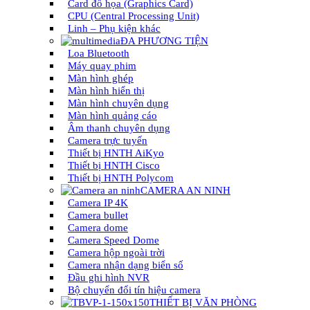
Card đồ họa (Graphics Card)
CPU (Central Processing Unit)
Linh – Phụ kiện khác
ĐA PHƯƠNG TIỆN
Loa Bluetooth
Máy quay phim
Màn hình ghép
Màn hình hiển thị
Màn hình chuyên dụng
Màn hình quảng cáo
Âm thanh chuyên dụng
Camera trực tuyến
Thiết bị HNTH AiKyo
Thiết bị HNTH Cisco
Thiết bị HNTH Polycom
CAMERA AN NINH
Camera IP 4K
Camera bullet
Camera dome
Camera Speed Dome
Camera hộp ngoài trời
Camera nhận dạng biển số
Đầu ghi hình NVR
Bộ chuyển đổi tín hiệu camera
THIẾT BỊ VĂN PHÒNG