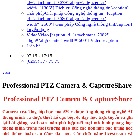
id="attachment_7079" align="aligncenter"
width="1366"] Dịch vụ Công nghệ thông tin[/caption]
Giải pháp
Giải pháp Công nghệ thông tin [caption
id="attachment_7080" align="aligncenter"
width="2560"] Giải pháp Công nghệ thông tin[/caption]
Tuyển dụng
Video
Video [caption id="attachment_7082"
align="aligncenter" width="660"] Video[/caption]
Liên hệ
07:15 - 17:15
(0269) 377 79 79
Video
Professional PTZ Camera & CaptureShare
Professional PTZ Camera & CaptureShare
Camera tracking lớp học của AVer được ứng dụng công nghệ AI
thông minh và được thiết kế đặc biệt để dạy học trực tuyến và ghi
lại bài giảng, và hoàn toàn phù hợp với mọi mô hình phòng học
thông minh trong môi trường giáo dục cao hơn như bậc trung học
phổ thông hoặc cao đẳng đại học. Các chức năng livestream và