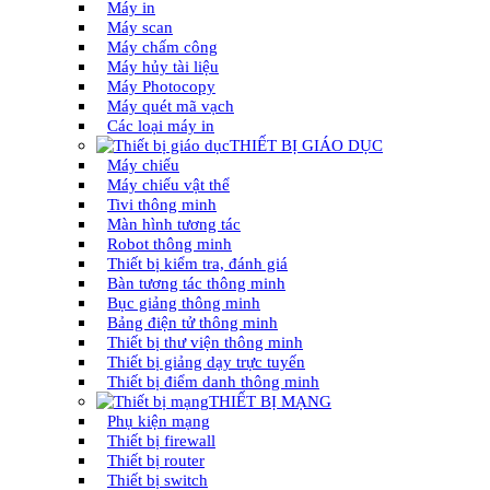
Máy in
Máy scan
Máy chấm công
Máy hủy tài liệu
Máy Photocopy
Máy quét mã vạch
Các loại máy in
THIẾT BỊ GIÁO DỤC
Máy chiếu
Máy chiếu vật thể
Tivi thông minh
Màn hình tương tác
Robot thông minh
Thiết bị kiểm tra, đánh giá
Bàn tương tác thông minh
Bục giảng thông minh
Bảng điện tử thông minh
Thiết bị thư viện thông minh
Thiết bị giảng dạy trực tuyến
Thiết bị điểm danh thông minh
THIẾT BỊ MẠNG
Phụ kiện mạng
Thiết bị firewall
Thiết bị router
Thiết bị switch