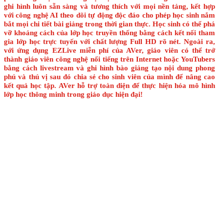
ghi hình luôn sẵn sàng và tương thích với mọi nền tảng, kết hợp
với công nghệ AI theo dõi tự động độc đáo cho phép học sinh nắm
bắt mọi chi tiết bài giảng trong thời gian thực. Học sinh có thể phá
vỡ khoảng cách của lớp học truyền thống bằng cách kết nối tham
gia lớp học trực tuyến với chất lượng Full HD rõ nét. Ngoài ra,
với ứng dụng EZLive miễn phí của AVer, giáo viên có thể trở
thành giáo viên công nghệ nổi tiếng trên Internet hoặc YouTubers
bằng cách livestream và ghi hình bào giảng tạo nội dung phong
phú và thú vị sau đó chia sẻ cho sinh viên của mình để nâng cao
kết quả học tập. AVer hỗ trợ toàn diện để thực hiện hóa mô hình
lớp học thông minh trong giáo dục hiện đại!