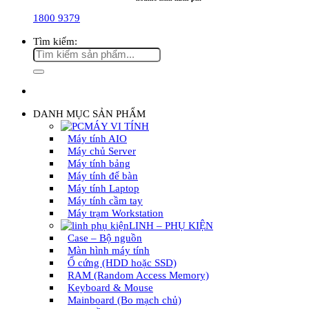
1800 9379
Tìm kiếm:
DANH MỤC SẢN PHẨM
MÁY VI TÍNH
Máy tính AIO
Máy chủ Server
Máy tính bảng
Máy tính để bàn
Máy tính Laptop
Máy tính cầm tay
Máy trạm Workstation
LINH – PHỤ KIỆN
Case – Bộ nguồn
Màn hình máy tính
Ổ cứng (HDD hoặc SSD)
RAM (Random Access Memory)
Keyboard & Mouse
Mainboard (Bo mạch chủ)