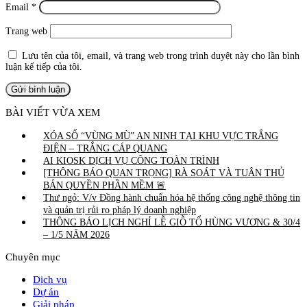
Email
*
Trang web
Lưu tên của tôi, email, và trang web trong trình duyệt này cho lần bình
luận kế tiếp của tôi.
BÀI VIẾT VỪA XEM
XÓA SỔ “VÙNG MÙ” AN NINH TẠI KHU VỰC TRẮNG
ĐIỆN – TRẮNG CÁP QUANG
AI KIOSK DỊCH VỤ CÔNG TOÀN TRÌNH
[THÔNG BÁO QUAN TRỌNG] RÀ SOÁT VÀ TUÂN THỦ
BẢN QUYỀN PHẦN MỀM 🚨
Thư ngỏ: V/v Đồng hành chuẩn hóa hệ thống công nghệ thông tin
và quản trị rủi ro pháp lý doanh nghiệp
THÔNG BÁO LỊCH NGHỈ LỄ GIỖ TỔ HÙNG VƯƠNG & 30/4
– 1/5 NĂM 2026
Chuyên mục
Dịch vụ
Dự án
Giải pháp