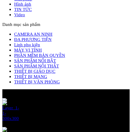
Hình ảnh
TIN TỨC
Video
Danh mục sản phẩm
CAMERA AN NINH
ĐA PHƯƠNG TIỆN
Linh phụ kiện
MÁY VI TÍNH
PHẦN MỀM BẢN QUYỀN
SẢN PHẨM NỔI BẬT
SẢN PHẨM NỘI THẤT
THIẾT BỊ GIÁO DỤC
THIẾT BỊ MẠNG
THIẾT BỊ VĂN PHÒNG