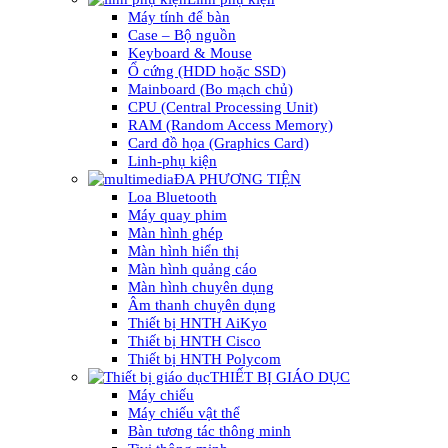
Máy tính để bàn
Case – Bộ nguồn
Keyboard & Mouse
Ổ cứng (HDD hoặc SSD)
Mainboard (Bo mạch chủ)
CPU (Central Processing Unit)
RAM (Random Access Memory)
Card đồ họa (Graphics Card)
Linh-phụ kiện
ĐA PHƯƠNG TIỆN
Loa Bluetooth
Máy quay phim
Màn hình ghép
Màn hình hiển thị
Màn hình quảng cáo
Màn hình chuyên dụng
Âm thanh chuyên dụng
Thiết bị HNTH AiKyo
Thiết bị HNTH Cisco
Thiết bị HNTH Polycom
THIẾT BỊ GIÁO DỤC
Máy chiếu
Máy chiếu vật thể
Bàn tương tác thông minh