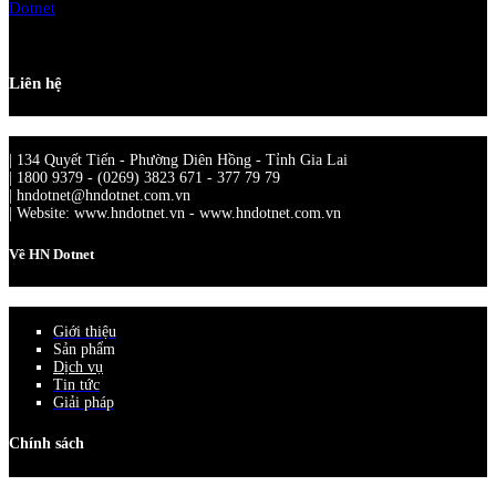
Liên hệ
| 134 Quyết Tiến - Phường Diên Hồng - Tỉnh Gia Lai
| 1800 9379 - (0269) 3823 671 - 377 79 79
| hndotnet@hndotnet.com.vn
| Website: www.hndotnet.vn - www.hndotnet.com.vn
Về HN Dotnet
Giới thiệu
Sản phẩm
Dịch vụ
Tin tức
Giải pháp
Chính sách