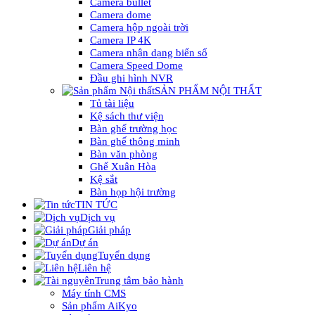
Camera bullet
Camera dome
Camera hộp ngoài trời
Camera IP 4K
Camera nhận dạng biển số
Camera Speed Dome
Đầu ghi hình NVR
SẢN PHẨM NỘI THẤT
Tủ tài liệu
Kệ sách thư viện
Bàn ghế trường học
Bàn ghế thông minh
Bàn văn phòng
Ghế Xuân Hòa
Kệ sắt
Bàn họp hội trường
TIN TỨC
Dịch vụ
Giải pháp
Dự án
Tuyển dụng
Liên hệ
Trung tâm bảo hành
Máy tính CMS
Sản phẩm AiKyo