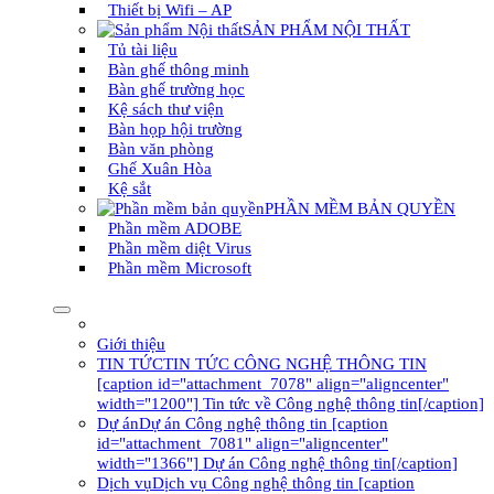
Thiết bị Wifi – AP
SẢN PHẨM NỘI THẤT
Tủ tài liệu
Bàn ghế thông minh
Bàn ghế trường học
Kệ sách thư viện
Bàn họp hội trường
Bàn văn phòng
Ghế Xuân Hòa
Kệ sắt
PHẦN MỀM BẢN QUYỀN
Phần mềm ADOBE
Phần mềm diệt Virus
Phần mềm Microsoft
Giới thiệu
TIN TỨC
TIN TỨC CÔNG NGHỆ THÔNG TIN
[caption id="attachment_7078" align="aligncenter"
width="1200"] Tin tức về Công nghệ thông tin[/caption]
Dự án
Dự án Công nghệ thông tin [caption
id="attachment_7081" align="aligncenter"
width="1366"] Dự án Công nghệ thông tin[/caption]
Dịch vụ
Dịch vụ Công nghệ thông tin [caption