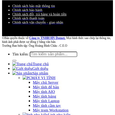
Chính sách bảo mật thông tin
Chính sách bảo hành
Chính sách đổi, trả hàng và hoàn tiền
Chính sách thanh toán
Chính sách vận chuyển - giao nhận
©Bản quyền thuộc về
Công ty TNHH HN Dotnet.
Mọi hình thức sao chép lại thông tin,
hình ảnh phải được sự đồng ý bằng văn bản.
Trưởng Ban biên tập: Ông Hoàng Bình Châu - C.E.O
Tìm kiếm:
Trang chủ
Giới thiệu
Sản phẩm
MÁY VI TÍNH
Máy chủ Server
Máy tính để bàn
Máy tính AIO
Máy tính bảng
Máy tính Laptop
Máy tính cầm tay
Máy trạm Workstation
Linh phụ kiện