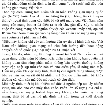
gia đã phát động chiến dịch toàn dân cùng “quét sạch” mã độc trên
không gian mạng Việt Nam.
Theo đại diện Trung tâm Giám sát an toàn không gian mạng quốc
gia (NCSC) thuộc Cục An toàn thông tin (Bộ Thông tin và Truyền
thông) ngoài tình trạng các thiết bị kết nối mạng của Việt Nam nằm
trong các mạng botnet đã diễn ra từ rất lâu, gần đây xảy ra nhiều
cuộc tấn công mạng bắt nguồn từ việc các website, máy chủ, địa chỉ
IP của Việt Nam tham gia vào hạ tầng điều khiển các mạng máy tính
ma (botnet) và phát tán mã độc.
“Điều này không chỉ gây ảnh hưởng đến uy tín và hình ảnh của Việt
Nam trên không gian mạng mà còn ảnh hưởng đến hoạt động
chuyển đổi số quốc gia,” đại diện NCSC nhận xét.
Trong khi đó, nhiều người dùng Internet tại Việt Nam vẫn có thói
quen dùng phần mềm bẻ khóa hoặc phần mềm không bản quyền mà
không quan tâm rằng phần mềm không bản quyền thường không
được cập nhật kịp thời các bản vá cho điểm yếu, lỗ hổng bảo mật.
Điều này dẫn tới việc máy tính, thiết bị của người dùng không được
bảo vệ liên tục và rất dễ bị nhiễm mã độc do phần mềm bẻ khóa
thường cài cắm sẵn mã độc một cách có chủ đích.
Mỗi máy tính, thiết bị khi nhiễm mã độc là nguồn tiếp tục lây nhiễm
virus, mã độc cho các máy tính khác. Phần lớn số lượng địa chỉ IP
nằm trong các mạng botnet hiện nay không chỉ thuộc hệ thống
mạng, thiết bị tại các hộ gia đình mà còn trong cả khối doanh
nghiệp.
Chiến dịch được triển khai đồng bộ tại 63 tỉnh, thành phố thông qua