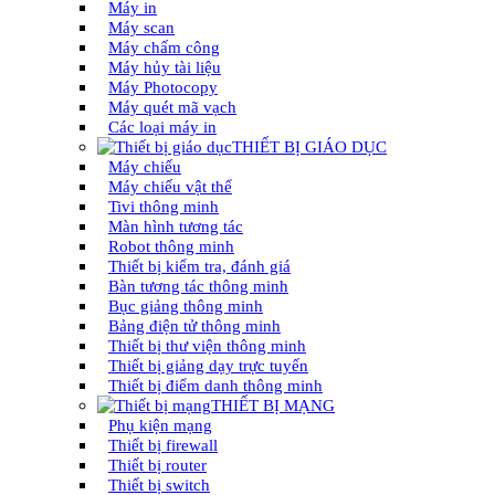
Máy in
Máy scan
Máy chấm công
Máy hủy tài liệu
Máy Photocopy
Máy quét mã vạch
Các loại máy in
THIẾT BỊ GIÁO DỤC
Máy chiếu
Máy chiếu vật thể
Tivi thông minh
Màn hình tương tác
Robot thông minh
Thiết bị kiểm tra, đánh giá
Bàn tương tác thông minh
Bục giảng thông minh
Bảng điện tử thông minh
Thiết bị thư viện thông minh
Thiết bị giảng dạy trực tuyến
Thiết bị điểm danh thông minh
THIẾT BỊ MẠNG
Phụ kiện mạng
Thiết bị firewall
Thiết bị router
Thiết bị switch