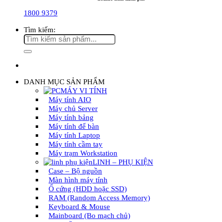
1800 9379
Tìm kiếm:
DANH MỤC SẢN PHẨM
MÁY VI TÍNH
Máy tính AIO
Máy chủ Server
Máy tính bảng
Máy tính để bàn
Máy tính Laptop
Máy tính cầm tay
Máy trạm Workstation
LINH – PHỤ KIỆN
Case – Bộ nguồn
Màn hình máy tính
Ổ cứng (HDD hoặc SSD)
RAM (Random Access Memory)
Keyboard & Mouse
Mainboard (Bo mạch chủ)