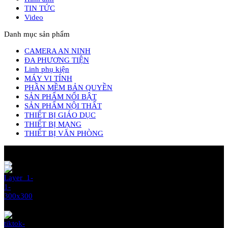
TIN TỨC
Video
Danh mục sản phẩm
CAMERA AN NINH
ĐA PHƯƠNG TIỆN
Linh phụ kiện
MÁY VI TÍNH
PHẦN MỀM BẢN QUYỀN
SẢN PHẨM NỔI BẬT
SẢN PHẨM NỘI THẤT
THIẾT BỊ GIÁO DỤC
THIẾT BỊ MẠNG
THIẾT BỊ VĂN PHÒNG