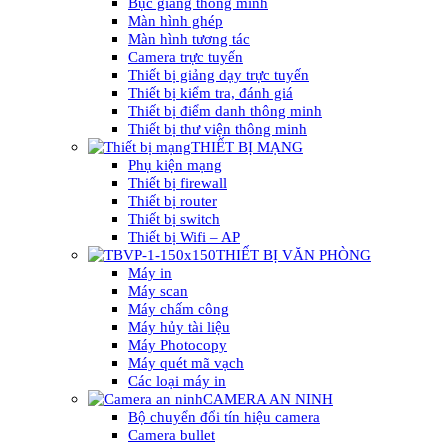
Bục giảng thông minh
Màn hình ghép
Màn hình tương tác
Camera trực tuyến
Thiết bị giảng dạy trực tuyến
Thiết bị kiểm tra, đánh giá
Thiết bị điểm danh thông minh
Thiết bị thư viện thông minh
THIẾT BỊ MẠNG
Phụ kiện mạng
Thiết bị firewall
Thiết bị router
Thiết bị switch
Thiết bị Wifi – AP
THIẾT BỊ VĂN PHÒNG
Máy in
Máy scan
Máy chấm công
Máy hủy tài liệu
Máy Photocopy
Máy quét mã vạch
Các loại máy in
CAMERA AN NINH
Bộ chuyển đổi tín hiệu camera
Camera bullet