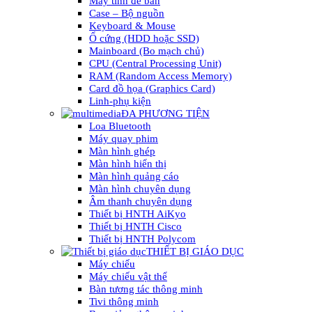
Máy tính để bàn
Case – Bộ nguồn
Keyboard & Mouse
Ổ cứng (HDD hoặc SSD)
Mainboard (Bo mạch chủ)
CPU (Central Processing Unit)
RAM (Random Access Memory)
Card đồ họa (Graphics Card)
Linh-phụ kiện
ĐA PHƯƠNG TIỆN
Loa Bluetooth
Máy quay phim
Màn hình ghép
Màn hình hiển thị
Màn hình quảng cáo
Màn hình chuyên dụng
Âm thanh chuyên dụng
Thiết bị HNTH AiKyo
Thiết bị HNTH Cisco
Thiết bị HNTH Polycom
THIẾT BỊ GIÁO DỤC
Máy chiếu
Máy chiếu vật thể
Bàn tương tác thông minh
Tivi thông minh