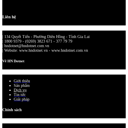
Liên hệ
| 134 Quyết Tiến - Phường Diên Hồng - Tỉnh Gia Lai
| 1800 9379 - (0269) 3823 671 - 377 79 79
| hndotnet@hndotnet.com.vn
| Website: www.hndotnet.vn - www.hndotnet.com.vn
Về HN Dotnet
Giới thiệu
Sản phẩm
Dịch vụ
Tin tức
Giải pháp
Chính sách