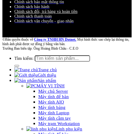
Chính sách bảo mật thông tin
Chính sách bảo hành
Chính sách đổi, trả hàng và hoàn tiền
Chính sách thanh toán
Chính sách vận chuyển - giao nhận
©Bản quyền thuộc về
Công ty TNHH HN Dotnet.
Mọi hình thức sao chép lại thông tin,
hình ảnh phải được sự đồng ý bằng văn bản.
Trưởng Ban biên tập: Ông Hoàng Bình Châu - C.E.O
Tìm kiếm:
Trang chủ
Giới thiệu
Sản phẩm
MÁY VI TÍNH
Máy chủ Server
Máy tính để bàn
Máy tính AIO
Máy tính bảng
Máy tính Laptop
Máy tính cầm tay
Máy trạm Workstation
Linh phụ kiện