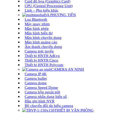
Card đồ họa (Graphics Card)
CPU (Central Processing Unit)
Linh – Phụ kiện khác
ĐA PHƯƠNG TIỆN
Loa Bluetooth
Máy quay phim
Màn hình ghép
Màn hình hiển thị
Màn hình chuyên dụng
Màn hình quảng cáo
Âm thanh chuyên dụng
Camera trực tuyến
Thiết bị HNTH AiKyo
Thiết bị HNTH Cisco
Thiết bị HNTH Polycom
CAMERA AN NINH
Camera IP 4K
Camera bullet
Camera dome
Camera Speed Dome
Camera hộp ngoài trời
Camera nhận dạng biển số
Đầu ghi hình NVR
Bộ chuyển đổi tín hiệu camera
THIẾT BỊ VĂN PHÒNG