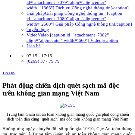
id="attachment_7079" align="aligncenter"
width="1366"] Dịch vụ Công nghệ thông tin[/caption]
Giải pháp
Giải pháp Công nghệ thông tin [caption
id="attachment_7080" align="aligncenter"
width="2560"] Giải pháp Công nghệ thông tin[/caption]
Tuyển dụng
Video
Video [caption id="attachment_7082"
align="aligncenter" width="660"] Video[/caption]
Liên hệ
07:15 - 17:15
(0269) 377 79 79
TIN TỨC
Phát động chiến dịch quét sạch mã độc
trên không gian mạng Việt Nam
Trung tâm Giám sát an toàn không gian mạng quốc gia phát động chiến
dịch toàn dân cùng ‘quét sạch’ mã độc trên không gian mạng Việt Nam
Hưởng ứng ngày chuyển đổi số quốc gia 10/10, Cục An toàn thông
tin, trực tiếp là Trung tâm Giám sát an toàn không gian mạng quốc