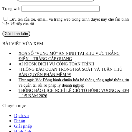
Trang web
Lưu tên của tôi, email, và trang web trong trình duyệt này cho lần bình
luận kế tiếp của tôi.
BÀI VIẾT VỪA XEM
XÓA SỔ “VÙNG MÙ” AN NINH TẠI KHU VỰC TRẮNG
ĐIỆN – TRẮNG CÁP QUANG
AI KIOSK DỊCH VỤ CÔNG TOÀN TRÌNH
[THÔNG BÁO QUAN TRỌNG] RÀ SOÁT VÀ TUÂN THỦ
BẢN QUYỀN PHẦN MỀM 🚨
Thư ngỏ: V/v Đồng hành chuẩn hóa hệ thống công nghệ thông tin
và quản trị rủi ro pháp lý doanh nghiệp
THÔNG BÁO LỊCH NGHỈ LỄ GIỖ TỔ HÙNG VƯƠNG & 30/4
– 1/5 NĂM 2026
Chuyên mục
Dịch vụ
Dự án
Giải pháp
Hình ảnh