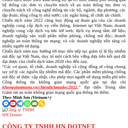
hệ thống các đơn vị chuyên trách về an toàn thông tin; đơn vị
chuyên trách về công nghệ thông tin các bộ, ngành, địa phương; các
tập đoàn, tổng công ty nhà nước; các ngân hàng, tổ chức tài chính.
Chiến dịch năm 2022 cũng huy động sự tham gia của các doanh
nghiệp cung cấp dịch vụ viễn thông, Internet tại Việt Nam; doanh
nghiệp cung cấp dịch vụ lưu trữ web, dịch vụ trung tâm dữ liệu;
doanh nghiệp sản xuất phần mềm phòng, chống mã độc; doanh
nghiệp an toàn thông tin mạng; và các doanh nghiệp nền tảng có
nhiều người sử dụng.
Chiến dịch năm nay hướng tới mục tiêu tiếp tục giảm tỷ lệ lây nhiễm
mã độc tại Việt Nam, duy trì một cách bền vững dựa trên kết quả đã
đạt được của chiến dịch năm 2020 cho đến nay.
“Các cơ quan, tổ chức, doanh nghiệp và cộng đồng sẽ cùng chung
tay xử lý các nguồn lây nhiễm mã độc. Các phần mềm phòng chống
mã độc sẽ được cập nhật, cho phép mọi người sử dụng miễn phí trên
Cổng thông tin không gian mạng quốc gia tại địa chỉ
khonggianmang.vn/chiendichmadoc2022
,” đại diện Trung tâm
Giám sát an toàn không gian mạng quốc gia thông tin thêm.
Theo Minh Sơn (Vietnam+)
CÔNG TY TNHH HN DOTNET