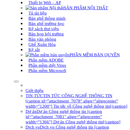
Thiết bị Wifi – AP
SẢN PHẨM NỘI THẤT
Tủ tài liệu
Bàn ghế thông minh
Bàn ghế trường học
Kệ sách thư viện
Bàn họp hội trường
Bàn văn phòng
Ghế Xuân Hòa
Kệ sắt
PHẦN MỀM BẢN QUYỀN
Phần mềm ADOBE
Phần mềm diệt Virus
Phần mềm Microsoft
Giới thiệu
TIN TỨC
TIN TỨC CÔNG NGHỆ THÔNG TIN
[caption id="attachment_7078" align="aligncenter"
width="1200"] Tin tức về Công nghệ thông tin[/caption]
Dự án
Dự án Công nghệ thông tin [caption
id="attachment_7081" align="aligncenter"
width="1366"] Dự án Công nghệ thông tin[/caption]
Dịch vụ
Dịch vụ Công nghệ thông tin [caption