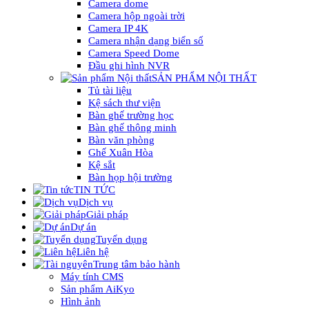
Camera dome
Camera hộp ngoài trời
Camera IP 4K
Camera nhận dạng biển số
Camera Speed Dome
Đầu ghi hình NVR
SẢN PHẨM NỘI THẤT
Tủ tài liệu
Kệ sách thư viện
Bàn ghế trường học
Bàn ghế thông minh
Bàn văn phòng
Ghế Xuân Hòa
Kệ sắt
Bàn họp hội trường
TIN TỨC
Dịch vụ
Giải pháp
Dự án
Tuyển dụng
Liên hệ
Trung tâm bảo hành
Máy tính CMS
Sản phẩm AiKyo
Hình ảnh