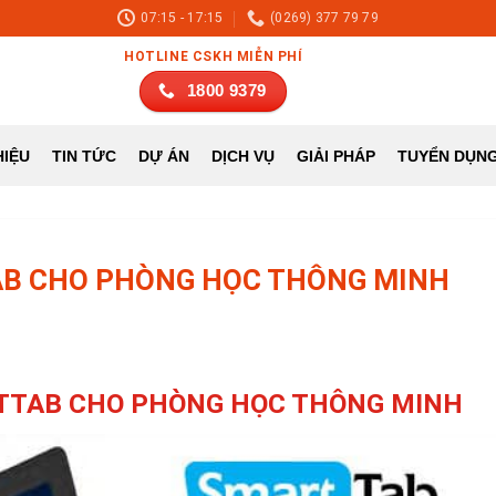
07:15 - 17:15
(0269) 377 79 79
HOTLINE CSKH MIỄN PHÍ
1800 9379
HIỆU
TUYỂN DỤN
TIN TỨC
DỰ ÁN
DỊCH VỤ
GIẢI PHÁP
AB CHO PHÒNG HỌC THÔNG MINH
TTAB CHO PHÒNG HỌC THÔNG MINH