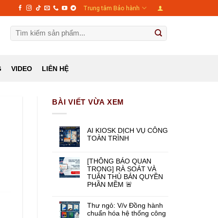
Trung tâm Bảo hành
Tìm
kiếm:
G
LIÊN HỆ
VIDEO
BÀI VIẾT VỪA XEM
AI KIOSK DỊCH VỤ CÔNG
TOÀN TRÌNH
[THÔNG BÁO QUAN
TRỌNG] RÀ SOÁT VÀ
TUÂN THỦ BẢN QUYỀN
PHẦN MỀM 🚨
Thư ngỏ: V/v Đồng hành
chuẩn hóa hệ thống công