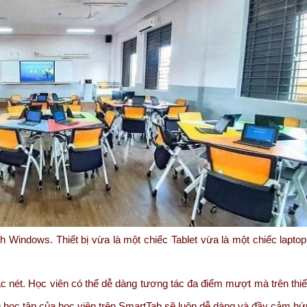
Windows. Thiết bị vừa là một chiếc Tablet vừa là một chiếc laptop
 nét. Học viên có thể dễ dàng tương tác đa điểm mượt mà trên thiết
g học tập của học viên trên SmartTab sẽ luôn dễ dàng và đầy cảm hứ