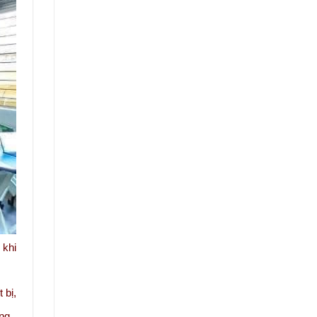
 khi
 bị,
ng.