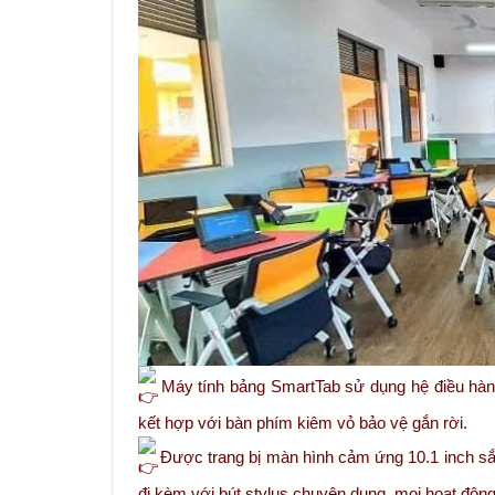
Máy tính bảng SmartTab sử dụng hệ điều hành 
kết hợp với bàn phím kiêm vỏ bảo vệ gắn rời.
Được trang bị màn hình cảm ứng 10.1 inch sắc
đi kèm với bút stylus chuyên dung, mọi hoạt độn