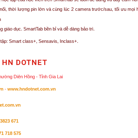
ối, thời lượng pin lớn và cùng lúc 2 camera trước/sau, tối ưu mọi 
n
giáo dục. SmartTab bền bỉ và dễ dàng bảo trì.
ập: Smart class+, Sensavis, Inclass+.
 HN DOTNET
Phường Diên Hồng - Tỉnh Gia Lai
vn
-
www.hndotnet.com.vn
et.com.vn
3823 671
71 718 575