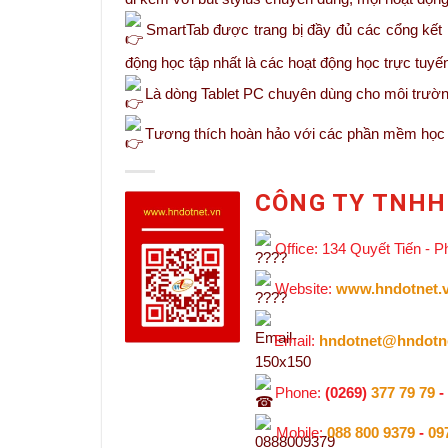
SmartTab được trang bị đầy đủ các cổng kết n
động học tập nhất là các hoạt động học trực tuyế
Là dòng Tablet PC chuyên dùng cho môi trường 
Tương thích hoàn hảo với các phần mềm học t
CÔNG TY TNHH
Office: 134 Quyết Tiến - 
Website:
www.hndotnet.
Email:
hndotnet@hndotn
Phone:
(0269)
377 79 79
-
Mobile:
088 800 9379
-
09