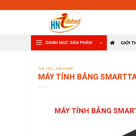
Skip
to
content
GIỚI T
DANH MỤC SẢN PHẨM
TIN TỨC
,
GIẢI PHÁP
MÁY TÍNH BẢNG SMARTT
MÁY TÍNH BẢNG SMAR