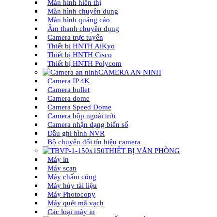
Màn hình hiển thị
Màn hình chuyên dụng
Màn hình quảng cáo
Âm thanh chuyên dụng
Camera trực tuyến
Thiết bị HNTH AiKyo
Thiết bị HNTH Cisco
Thiết bị HNTH Polycom
CAMERA AN NINH
Camera IP 4K
Camera bullet
Camera dome
Camera Speed Dome
Camera hộp ngoài trời
Camera nhận dạng biển số
Đầu ghi hình NVR
Bộ chuyển đổi tín hiệu camera
THIẾT BỊ VĂN PHÒNG
Máy in
Máy scan
Máy chấm công
Máy hủy tài liệu
Máy Photocopy
Máy quét mã vạch
Các loại máy in