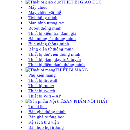
THIẾT BỊ GIÁO DỤC
Máy chiếu
Máy chiếu vật thể
Tivi thông minh
Màn hình tương tác
Robot thông minh
Thiết bị kiểm tra, đánh giá
Bàn tương tác thông minh
Bục giảng thông minh
Bảng điện tử thông minh
Thiết bị thư viện thông minh
Thiết bị giảng dạy trực tuyến
Thiết bị điểm danh thông minh
THIẾT BỊ MẠNG
Phụ kiện mạng
Thiết bị firewall
Thiết bị router
Thiết bị switch
Thiết bị Wifi – AP
SẢN PHẨM NỘI THẤT
Tủ tài liệu
Bàn ghế thông minh
Bàn ghế trường học
Kệ sách thư viện
Bàn họp hội trường