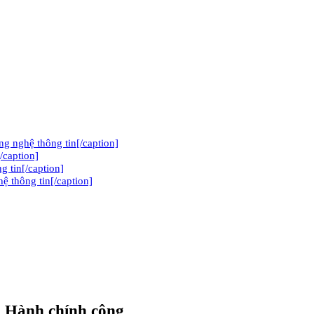
 nghệ thông tin[/caption]
/caption]
g tin[/caption]
̣ thông tin[/caption]
ụ Hành chính công