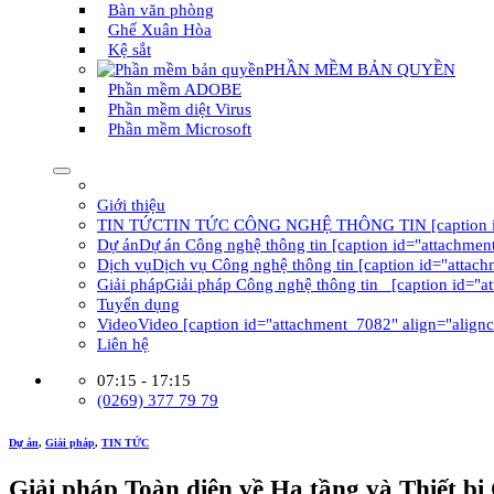
Bàn văn phòng
Ghế Xuân Hòa
Kệ sắt
PHẦN MỀM BẢN QUYỀN
Phần mềm ADOBE
Phần mềm diệt Virus
Phần mềm Microsoft
Giới thiệu
TIN TỨC
TIN TỨC CÔNG NGHỆ THÔNG TIN [caption id="at
Dự án
Dự án Công nghệ thông tin [caption id="attachment
Dịch vụ
Dịch vụ Công nghệ thông tin [caption id="attach
Giải pháp
Giải pháp Công nghệ thông tin [caption id="a
Tuyển dụng
Video
Video [caption id="attachment_7082" align="alignc
Liên hệ
07:15 - 17:15
(0269) 377 79 79
Dự án
,
Giải pháp
,
TIN TỨC
Giải pháp Toàn diện về Hạ tầng và Thiết b