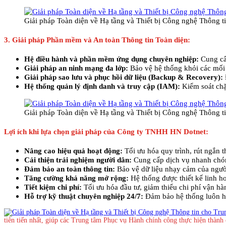
Giải pháp Toàn diện về Hạ tầng và Thiết bị Công nghệ Thông 
3. Giải pháp Phần mềm và An toàn Thông tin Toàn diện:
Hệ điều hành và phần mềm ứng dụng chuyên nghiệp:
Cung cấp
Giải pháp an ninh mạng đa lớp:
Bảo vệ hệ thống khỏi các mối 
Giải pháp sao lưu và phục hồi dữ liệu (Backup & Recovery):
Hệ thống quản lý định danh và truy cập (IAM):
Kiểm soát chặ
Giải pháp Toàn diện về Hạ tầng và Thiết bị Công nghệ Thông 
Lợi ích khi lựa chọn giải pháp của Công ty TNHH HN Dotnet:
Nâng cao hiệu quả hoạt động:
Tối ưu hóa quy trình, rút ngắn th
Cải thiện trải nghiệm người dân:
Cung cấp dịch vụ nhanh chón
Đảm bảo an toàn thông tin:
Bảo vệ dữ liệu nhạy cảm của ngườ
Tăng cường khả năng mở rộng:
Hệ thống được thiết kế linh h
Tiết kiệm chi phí:
Tối ưu hóa đầu tư, giảm thiểu chi phí vận hàn
Hỗ trợ kỹ thuật chuyên nghiệp 24/7:
Đảm bảo hệ thống luôn ho
tiên tiến nhất, giúp các Trung tâm Phục vụ Hành chính công thực hiện thàn