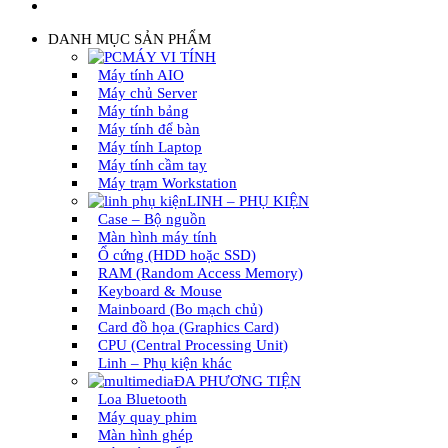
DANH MỤC SẢN PHẨM
MÁY VI TÍNH
Máy tính AIO
Máy chủ Server
Máy tính bảng
Máy tính để bàn
Máy tính Laptop
Máy tính cầm tay
Máy trạm Workstation
LINH – PHỤ KIỆN
Case – Bộ nguồn
Màn hình máy tính
Ổ cứng (HDD hoặc SSD)
RAM (Random Access Memory)
Keyboard & Mouse
Mainboard (Bo mạch chủ)
Card đồ họa (Graphics Card)
CPU (Central Processing Unit)
Linh – Phụ kiện khác
ĐA PHƯƠNG TIỆN
Loa Bluetooth
Máy quay phim
Màn hình ghép