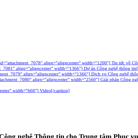
tachment_7078" align="aligncenter" width="1200"] Tin tức về Công
_7081" align="aligncenter" width="1366"] Dự án Công nghệ thông tin[
ment_7079" align="aligncenter" width="1366"] Dịch vụ Công nghệ thôn
ttachment_7080" align="aligncenter" width="2560"] Giải pháp Công nghê
enter" width="660"] Video[/caption]
ị Công nghệ Thông tin cho Trung tâm Phục v