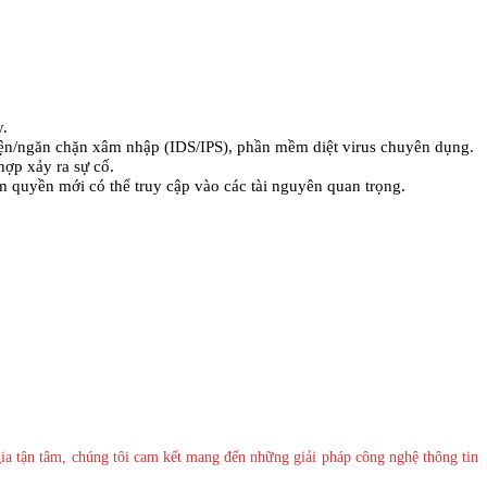
y.
iện/ngăn chặn xâm nhập (IDS/IPS), phần mềm diệt virus chuyên dụng.
ợp xảy ra sự cố.
 quyền mới có thể truy cập vào các tài nguyên quan trọng.
ia tận tâm, chúng tôi cam kết mang đến những giải pháp công nghệ thông tin