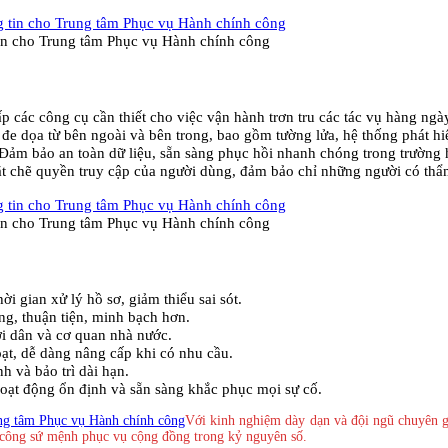
tin cho Trung tâm Phục vụ Hành chính công
 các công cụ cần thiết cho việc vận hành trơn tru các tác vụ hàng ngà
đe dọa từ bên ngoài và bên trong, bao gồm tường lửa, hệ thống phát h
Đảm bảo an toàn dữ liệu, sẵn sàng phục hồi nhanh chóng trong trường h
t chẽ quyền truy cập của người dùng, đảm bảo chỉ những người có thẩm
tin cho Trung tâm Phục vụ Hành chính công
ời gian xử lý hồ sơ, giảm thiểu sai sót.
g, thuận tiện, minh bạch hơn.
i dân và cơ quan nhà nước.
oạt, dễ dàng nâng cấp khi có nhu cầu.
h và bảo trì dài hạn.
ạt động ổn định và sẵn sàng khắc phục mọi sự cố.
Với kinh nghiệm dày dạn và đội ngũ chuyên g
h công sứ mệnh phục vụ cộng đồng trong kỷ nguyên số.