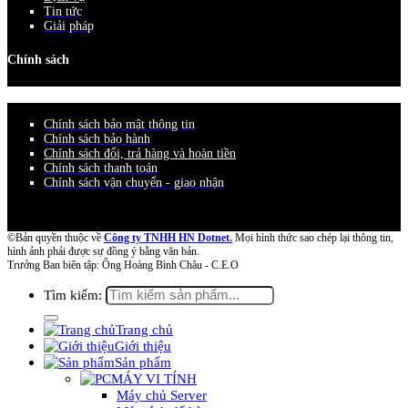
Tin tức
Giải pháp
Chính sách
Chính sách bảo mật thông tin
Chính sách bảo hành
Chính sách đổi, trả hàng và hoàn tiền
Chính sách thanh toán
Chính sách vận chuyển - giao nhận
©Bản quyền thuộc về
Công ty TNHH HN Dotnet.
Mọi hình thức sao chép lại thông tin,
hình ảnh phải được sự đồng ý bằng văn bản.
Trưởng Ban biên tập: Ông Hoàng Bình Châu - C.E.O
Tìm kiếm:
Trang chủ
Giới thiệu
Sản phẩm
MÁY VI TÍNH
Máy chủ Server