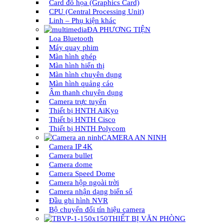
Card đồ họa (Graphics Card)
CPU (Central Processing Unit)
Linh – Phụ kiện khác
ĐA PHƯƠNG TIỆN
Loa Bluetooth
Máy quay phim
Màn hình ghép
Màn hình hiển thị
Màn hình chuyên dụng
Màn hình quảng cáo
Âm thanh chuyên dụng
Camera trực tuyến
Thiết bị HNTH AiKyo
Thiết bị HNTH Cisco
Thiết bị HNTH Polycom
CAMERA AN NINH
Camera IP 4K
Camera bullet
Camera dome
Camera Speed Dome
Camera hộp ngoài trời
Camera nhận dạng biển số
Đầu ghi hình NVR
Bộ chuyển đổi tín hiệu camera
THIẾT BỊ VĂN PHÒNG