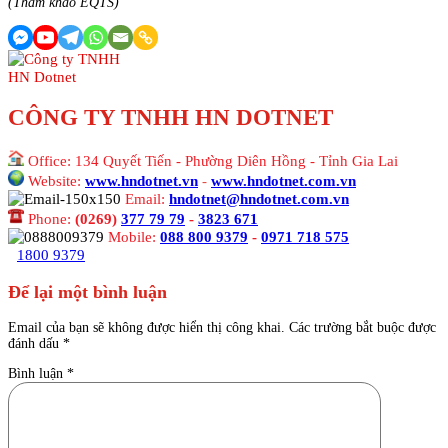
(Tham khảo EQTS)
CÔNG TY TNHH HN DOTNET
Office: 134 Quyết Tiến - Phường Diên Hồng - Tỉnh Gia Lai
Website:
www.hndotnet.vn
-
www.hndotnet.com.vn
Email:
hndotnet@hndotnet.com.vn
Phone:
(0269)
377 79 79
-
3823 671
Mobile:
088 800 9379
-
0971 718 575
1800 9379
Để lại một bình luận
Email của bạn sẽ không được hiển thị công khai.
Các trường bắt buộc được
đánh dấu
*
Bình luận
*