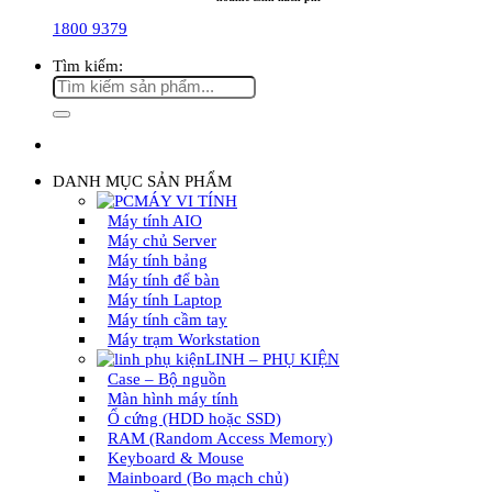
1800 9379
Tìm kiếm:
DANH MỤC SẢN PHẨM
MÁY VI TÍNH
Máy tính AIO
Máy chủ Server
Máy tính bảng
Máy tính để bàn
Máy tính Laptop
Máy tính cầm tay
Máy trạm Workstation
LINH – PHỤ KIỆN
Case – Bộ nguồn
Màn hình máy tính
Ổ cứng (HDD hoặc SSD)
RAM (Random Access Memory)
Keyboard & Mouse
Mainboard (Bo mạch chủ)