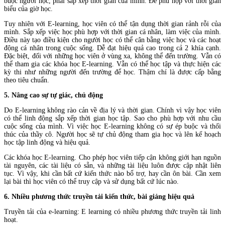
buộc người học, phải sắp xếp thời gian của mình. Để phù hợp với thời gian
biểu của giờ học.
Tuy nhiên với E-learning, học viên có thể tận dụng thời gian rảnh rỗi của
mình. Sắp xếp việc học phù hợp với thời gian cá nhân, làm việc của mình.
Điều này tạo điều kiện cho người học có thể cân bằng việc học và các hoạt
động cá nhân trong cuộc sống. Dễ đạt hiệu quả cao trong cả 2 khía cạnh.
Đặc biệt, đối với những học viên ở vùng xa, không thể đến trường. Vẫn có
thể tham gia các khóa học E-learning. Vẫn có thể học tập và thực hiện các
kỳ thi như những người đến trường để học. Thậm chí là được cấp bằng
theo tiêu chuẩn.
5. Nâng cao sự tự giác, chủ động
Do E-learning không rào cản về địa lý và thời gian. Chính vì vậy học viên
có thể linh động sắp xếp thời gian học tập. Sao cho phù hợp với nhu cầu
cuộc sống của mình. Vì việc học E-learning không có sự ép buộc và thối
thúc của thầy cô. Người học sẽ tự chủ động tham gia học và lên kế hoạch
học tập linh động và hiệu quả.
Các khóa học E-learning. Cho phép học viên tiếp cận không giới hạn nguồn
tài nguyên, các tài liệu có sẵn, và những tài liệu luôn được cập nhật liên
tục. Vì vậy, khi cần bất cứ kiến thức nào bổ trợ, hay cần ôn bài. Cần xem
lại bài thì học viên có thể truy cập và sử dụng bất cứ lúc nào.
6. Nhiều phương thức truyền tải kiến thức, bài giảng hiệu quả
Truyền tải của e-learning: E learning có nhiều phương thức truyền tải linh
hoạt.