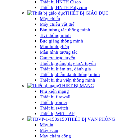
Thiết bị HNTH Cisco
Thiết bị HNTH Polycom
THIẾT BỊ GIÁO DỤC
Máy chiếu
Máy chiếu vật thể
Bàn tương tác thông minh
Tivi thông minh
Bục giảng thông minh
Màn hình ghép
Màn hình tương tác
Camera trực tuyến
Thiết bị giảng dạy trực tuyến
Thiết bị kiểm tra, đánh giá
Thiết bị điểm danh thông minh
Thiết bị thư viện thông minh
THIẾT BỊ MẠNG
Phụ kiện mạng
Thiết bị firewall
Thiết bị router
Thiết bị switch
Thiết bị Wifi – AP
THIẾT BỊ VĂN PHÒNG
Máy in
Máy scan
Máy chấm công