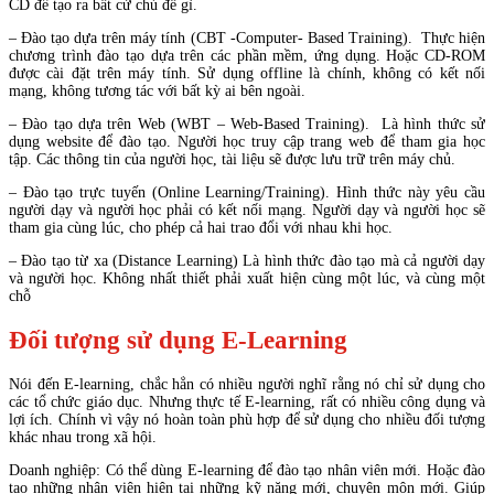
CD để tạo ra bất cứ chủ đề gì.
– Đào tạo dựa trên máy tính (CBT -Computer- Based Training). Thực hiện
chương trình đào tạo dựa trên các phần mềm, ứng dụng. Hoặc CD-ROM
được cài đặt trên máy tính. Sử dụng offline là chính, không có kết nối
mạng, không tương tác với bất kỳ ai bên ngoài.
– Đào tạo dựa trên Web (WBT – Web-Based Training). Là hình thức sử
dụng website để đào tạo. Người học truy cập trang web để tham gia học
tập. Các thông tin của người học, tài liệu sẽ được lưu trữ trên máy chủ.
– Đào tạo trực tuyến (Online Learning/Training). Hình thức này yêu cầu
người dạy và người học phải có kết nối mạng. Người dạy và người học sẽ
tham gia cùng lúc, cho phép cả hai trao đổi với nhau khi học.
– Đào tạo từ xa (Distance Learning) Là hình thức đào tạo mà cả người dạy
và người học. Không nhất thiết phải xuất hiện cùng một lúc, và cùng một
chỗ
Đối tượng sử dụng E-Learning
Nói đến E-learning, chắc hẳn có nhiều người nghĩ rằng nó chỉ sử dụng cho
các tổ chức giáo dục. Nhưng thực tế E-learning, rất có nhiều công dụng và
lợi ích. Chính vì vậy nó hoàn toàn phù hợp để sử dụng cho nhiều đối tượng
khác nhau trong xã hội.
Doanh nghiệp: Có thể dùng E-learning để đào tạo nhân viên mới. Hoặc đào
tạo những nhân viên hiện tại những kỹ năng mới, chuyên môn mới. Giúp