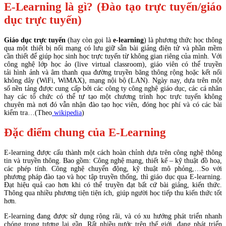
E-Learning là gì? (Đào tạo trực tuyến/giáo
dục trực tuyến)
Giáo dục trực tuyến
(hay còn gọi là
e-learning
) là phương thức học thông
qua một thiết bị nối mạng có lưu giữ sẵn bài giảng điện tử và phần mềm
cần thiết để giúp học sinh học trực tuyến từ không gian riêng của mình. Với
công nghệ lớp học ảo (live virtual classroom), giáo viên có thể truyền
tải hình ảnh và âm thanh qua đường truyền băng thông rộng hoặc kết nối
không dây (WiFi, WiMAX), mạng nội bộ (LAN). Ngày nay, dựa trên một
số nền tảng được cung cấp bởi các công ty công nghệ giáo dục, các cá nhân
hay các tổ chức có thể tự tạo một chương trình học trực tuyến không
chuyên mà nơi đó vẫn nhận đào tạo học viên, đóng học phí và có các bài
kiểm tra…(Theo
wikipedia
)
Đặc điểm chung của E-Learning
E-learning được cấu thành một cách hoàn chỉnh dựa trên công nghệ thông
tin và truyền thông. Bao gồm: Công nghệ mạng, thiết kế – kỹ thuật đồ hoạ,
các phép tính. Công nghệ chuyển động, kỹ thuật mô phỏng,…So với
phương pháp đào tạo và học tập truyền thống, thì giáo dục qua E-learning.
Đạt hiệu quả cao hơn khi có thể truyền đạt bất cứ bài giảng, kiến thức.
Thông qua nhiều phương tiện tiện ích, giúp người học tiếp thu kiến thức tốt
hơn.
E-learning đang được sử dụng rộng rãi, và có xu hướng phát triển nhanh
chóng trong tương lai gần. Rất nhiều nước trên thế giới, đang phát triển