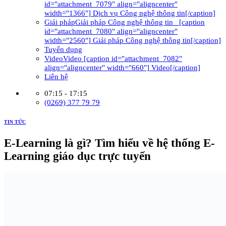
id="attachment_7079" align="aligncenter"
width="1366"] Dịch vụ Công nghệ thông tin[/caption]
Giải pháp
Giải pháp Công nghệ thông tin [caption
id="attachment_7080" align="aligncenter"
width="2560"] Giải pháp Công nghệ thông tin[/caption]
Tuyển dụng
Video
Video [caption id="attachment_7082"
align="aligncenter" width="660"] Video[/caption]
Liên hệ
07:15 - 17:15
(0269) 377 79 79
TIN TỨC
E-Learning là gì? Tìm hiểu về hệ thống E-
Learning giáo dục trực tuyến