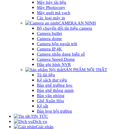
Máy hủy tài liệu
Máy Photocopy
Máy quét mã vạch
Các loại máy in
CAMERA AN NINH
Bộ chuyển đổi tín hiệu camera
Camera bullet
Camera dome
Camera hộp ngoài trời
Camera IP 4K
Camera nhận dạng biển số
Camera Speed Dome
Đầu ghi hình NVR
SẢN PHẨM NỘI THẤT
Tủ tài liệu
Kệ sách thư viện
Bàn ghế trường học
Bàn ghế thông minh
Bàn văn phòng
Ghế Xuân Hòa
Kệ sắt
Bàn họp hội trường
TIN TỨC
Dịch vụ
Giải pháp