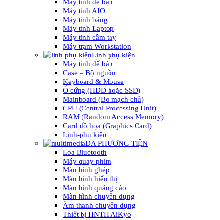
Máy tính để bàn
Máy tính AIO
Máy tính bảng
Máy tính Laptop
Máy tính cầm tay
Máy trạm Workstation
Linh phụ kiện
Máy tính để bàn
Case – Bộ nguồn
Keyboard & Mouse
Ổ cứng (HDD hoặc SSD)
Mainboard (Bo mạch chủ)
CPU (Central Processing Unit)
RAM (Random Access Memory)
Card đồ họa (Graphics Card)
Linh-phụ kiện
ĐA PHƯƠNG TIỆN
Loa Bluetooth
Máy quay phim
Màn hình ghép
Màn hình hiển thị
Màn hình quảng cáo
Màn hình chuyên dụng
Âm thanh chuyên dụng
Thiết bị HNTH AiKyo