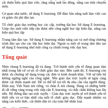
cải thiện hiệu quả làm việc, tăng năng suất lao động, nâng cao tính chuyên
môn.
Cơ quan nhà nước, sử dụng E-learning. Để đảm bảo năng suất làm việc cao
và giảm chi phí đào tạo.
Tổ chức giáo dục trường học các cấp, trường đại học Sử dụng E-learning.
Giúp cho sinh viên tiếp cận được nền công nghệ học tập hiện đại, nâng cao
hiệu quả học tập
Trung tâm đào tạo. Sử dụng E-learning nhằm nâng cao và mở rộng chương
trình đào tạo cho các lớp học hiện đại. Ngoài ra một số trung tâm đào tạo
sử dụng E-learning như một công cụ chính trong việc dạy học.
Tổng quát
Nhìn chung E-learning đã và đang. Trở thành một yếu tố đáng quan tâm
nhất trong bất cứ cơ sở, tổ chức giáo dục nào. Bên cạnh đó, E-learning còn
được ưa chuộng sử dụng trong các đơn vị kinh doanh khác. Với sự tiến bộ
không ngừng nghỉ của công nghệ. Nền giáo dục trực tuyến sẽ ngày càng
được cải thiện mạnh mẽ. Để có thể hỗ trợ tối đa nhu cầu của người dùng.
Hiện nay, Việt Nam nói riêng, và châu Á nói chung. Đang có những bước
đi rất vững vàng trong việc tiếp cận E-learning, và chắc chắn không bao lâu
nữa. Hệ thống đào tạo trực tuyến – Giáo dục trực tuyến sẽ trở thành yếu tố
thiết yếu và cơ bản nhất của mỗi tổ chức giáo dục. Đẩy mạnh nhiệm vụ
nâng cao kiến thức, cải thiện dân trí của toàn thể nhân loại.