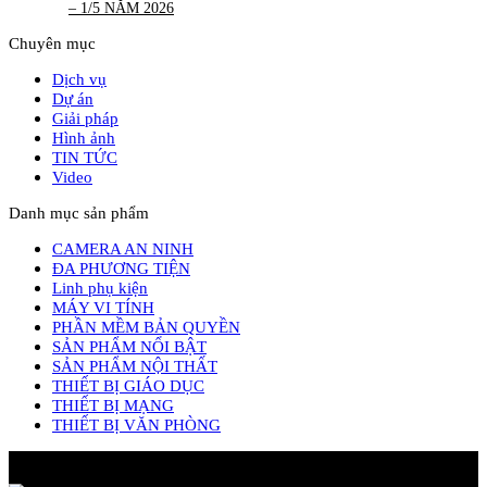
– 1/5 NĂM 2026
Chuyên mục
Dịch vụ
Dự án
Giải pháp
Hình ảnh
TIN TỨC
Video
Danh mục sản phẩm
CAMERA AN NINH
ĐA PHƯƠNG TIỆN
Linh phụ kiện
MÁY VI TÍNH
PHẦN MỀM BẢN QUYỀN
SẢN PHẨM NỔI BẬT
SẢN PHẨM NỘI THẤT
THIẾT BỊ GIÁO DỤC
THIẾT BỊ MẠNG
THIẾT BỊ VĂN PHÒNG