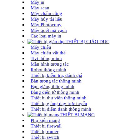
Máy in
Máy scan
Máy chấm công
Máy hủy tài liệu
Máy Photocopy
Máy quét mã vạch
Các loại máy in
THIẾT BỊ GIÁO DỤC
Máy chiếu
Máy chiếu vật thể
Tivi thông minh
Màn hình tương tác
Robot thông minh
Thiết bị kiểm tra, đánh giá
Bàn tương tác thông minh
Bục giảng thông minh
Bảng điện tử thông minh
Thiết bị thư viện thông minh
Thiết bị giảng dạy trực tuyến
Thiết bị điểm danh thông minh
THIẾT BỊ MẠNG
Phụ kiện mạng
Thiết bị firewall
Thiết bị router
Thiết bị switch