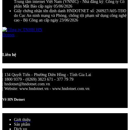
Trung tâm internet Việt Nam (VNNIC) - Nhà đăng ký: Công ty Cổ
phần Mắt Bảo cấp ngày 05/06/2026
Giấy chứng nhận tên định danh HNDOTNET số: 260927/A05-TĐD
do Cục An ninh mạng và Phòng, chống tội phạm sử dụng công nghệ
cao - Bộ Công an cấp ngày 23/06/2026
Liên hệ
| 134 Quyết Tiến - Phường Diên Hồng - Tỉnh Gia Lai
| 1800 9379 - (0269) 3823 671 - 377 79 79
| hndotnet@hndotnet.com.vn
| Website: www.hndotnet.vn - www.hndotnet.com.vn
Về HN Dotnet
Giới thiệu
Sản phẩm
Dịch vụ