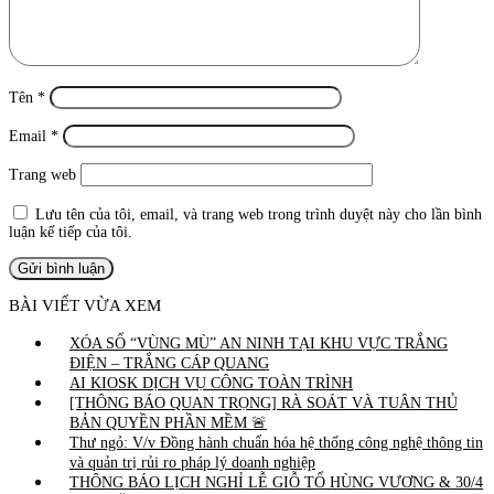
Tên
*
Email
*
Trang web
Lưu tên của tôi, email, và trang web trong trình duyệt này cho lần bình
luận kế tiếp của tôi.
BÀI VIẾT VỪA XEM
XÓA SỔ “VÙNG MÙ” AN NINH TẠI KHU VỰC TRẮNG
ĐIỆN – TRẮNG CÁP QUANG
AI KIOSK DỊCH VỤ CÔNG TOÀN TRÌNH
[THÔNG BÁO QUAN TRỌNG] RÀ SOÁT VÀ TUÂN THỦ
BẢN QUYỀN PHẦN MỀM 🚨
Thư ngỏ: V/v Đồng hành chuẩn hóa hệ thống công nghệ thông tin
và quản trị rủi ro pháp lý doanh nghiệp
THÔNG BÁO LỊCH NGHỈ LỄ GIỖ TỔ HÙNG VƯƠNG & 30/4