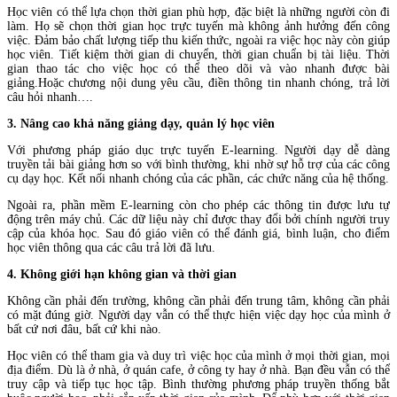
Học viên có thể lựa chọn thời gian phù hợp, đặc biệt là những người còn đi
làm. Họ sẽ chọn thời gian học trực tuyến mà không ảnh hưởng đến công
việc. Đảm bảo chất lượng tiếp thu kiến thức, ngoài ra việc học này còn giúp
học viên. Tiết kiệm thời gian di chuyển, thời gian chuẩn bị tài liệu. Thời
gian thao tác cho việc học có thể theo dõi và vào nhanh được bài
giảng.Hoặc chương nội dung yêu cầu, điền thông tin nhanh chóng, trả lời
câu hỏi nhanh….
3. Nâng cao khả năng giảng dạy, quản lý học viên
Với phương pháp giáo dục trực tuyến E-learning. Người dạy dễ dàng
truyền tải bài giảng hơn so với bình thường, khi nhờ sự hỗ trợ của các công
cụ dạy học. Kết nối nhanh chóng của các phần, các chức năng của hệ thống.
Ngoài ra, phần mềm E-learning còn cho phép các thông tin được lưu tự
động trên máy chủ. Các dữ liệu này chỉ được thay đổi bởi chính người truy
cập của khóa học. Sau đó giáo viên có thể đánh giá, bình luận, cho điểm
học viên thông qua các câu trả lời đã lưu.
4. Không giới hạn không gian và thời gian
Không cần phải đến trường, không cần phải đến trung tâm, không cần phải
có mặt đúng giờ. Người dạy vẫn có thể thực hiện việc dạy học của mình ở
bất cứ nơi đâu, bất cứ khi nào.
Học viên có thể tham gia và duy trì việc học của mình ở mọi thời gian, mọi
địa điểm. Dù là ở nhà, ở quán cafe, ở công ty hay ở nhà. Bạn đều vẫn có thể
truy cập và tiếp tục học tập. Bình thường phương pháp truyền thống bắt