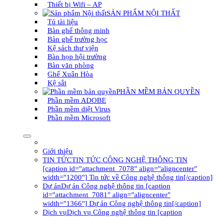
Thiết bị Wifi – AP
SẢN PHẨM NỘI THẤT
Tủ tài liệu
Bàn ghế thông minh
Bàn ghế trường học
Kệ sách thư viện
Bàn họp hội trường
Bàn văn phòng
Ghế Xuân Hòa
Kệ sắt
PHẦN MỀM BẢN QUYỀN
Phần mềm ADOBE
Phần mềm diệt Virus
Phần mềm Microsoft
Giới thiệu
TIN TỨC
TIN TỨC CÔNG NGHỆ THÔNG TIN
[caption id="attachment_7078" align="aligncenter"
width="1200"] Tin tức về Công nghệ thông tin[/caption]
Dự án
Dự án Công nghệ thông tin [caption
id="attachment_7081" align="aligncenter"
width="1366"] Dự án Công nghệ thông tin[/caption]
Dịch vụ
Dịch vụ Công nghệ thông tin [caption