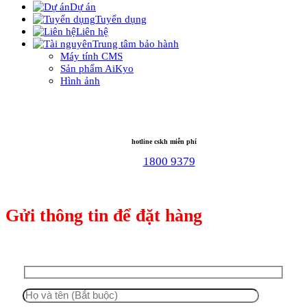
Dự án
Tuyển dụng
Liên hệ
Trung tâm bảo hành
Máy tính CMS
Sản phẩm AiKyo
Hình ảnh
hotline cskh miễn phí
1800 9379
Gửi thông tin để đặt hàng