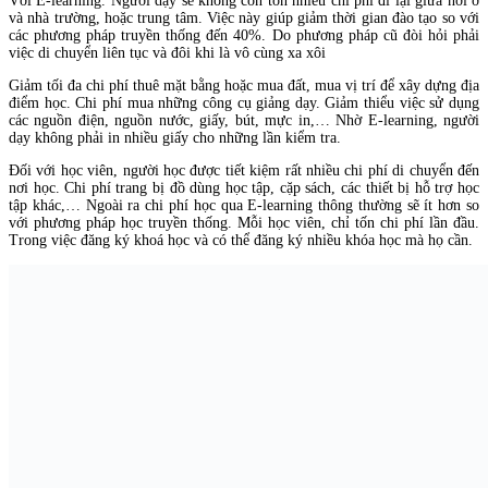
Với E-learning. Người dạy sẽ không còn tốn nhiều chi phí đi lại giữa nơi ở
và nhà trường, hoặc trung tâm. Việc này giúp giảm thời gian đào tạo so với
các phương pháp truyền thống đến 40%. Do phương pháp cũ đòi hỏi phải
việc di chuyển liên tục và đôi khi là vô cùng xa xôi
Giảm tối đa chi phí thuê mặt bằng hoặc mua đất, mua vị trí để xây dựng địa
điểm học. Chi phí mua những công cụ giảng dạy. Giảm thiểu việc sử dụng
các nguồn điện, nguồn nước, giấy, bút, mực in,… Nhờ E-learning, người
dạy không phải in nhiều giấy cho những lần kiểm tra.
Đối với học viên, người học được tiết kiệm rất nhiều chi phí di chuyển đến
nơi học. Chi phí trang bị đồ dùng học tập, cặp sách, các thiết bị hỗ trợ học
tập khác,… Ngoài ra chi phí học qua E-learning thông thường sẽ ít hơn so
với phương pháp học truyền thống. Mỗi học viên, chỉ tốn chi phí lần đầu.
Trong việc đăng ký khoá học và có thể đăng ký nhiều khóa học mà họ cần.