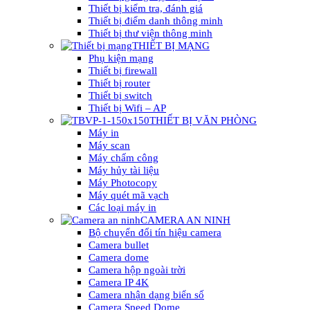
Thiết bị kiểm tra, đánh giá
Thiết bị điểm danh thông minh
Thiết bị thư viện thông minh
THIẾT BỊ MẠNG
Phụ kiện mạng
Thiết bị firewall
Thiết bị router
Thiết bị switch
Thiết bị Wifi – AP
THIẾT BỊ VĂN PHÒNG
Máy in
Máy scan
Máy chấm công
Máy hủy tài liệu
Máy Photocopy
Máy quét mã vạch
Các loại máy in
CAMERA AN NINH
Bộ chuyển đổi tín hiệu camera
Camera bullet
Camera dome
Camera hộp ngoài trời
Camera IP 4K
Camera nhận dạng biển số
Camera Speed Dome