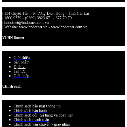
| 134 Quyết Tiến - Phường Diên Hồng - Tỉnh Gia Lai
| 1800 9379 - (0269) 3823 671 - 377 79 79
| hndotnet@hndotnet.com.vn
| Website: www.hndotnet.vn - www.hndotnet.com.vn
Về HN Dotnet
Giới thiệu
Sản phẩm
Dịch vụ
Tin tức
Giải pháp
Chính sách
Chính sách bảo mật thông tin
Chính sách bảo hành
Chính sách đổi, trả hàng và hoàn tiền
Chính sách thanh toán
Chính sách vận chuyển - giao nhận