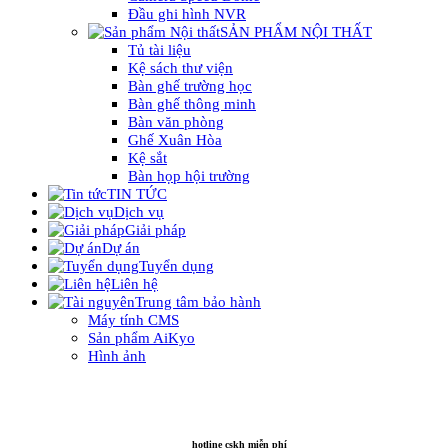
Đầu ghi hình NVR
SẢN PHẨM NỘI THẤT
Tủ tài liệu
Kệ sách thư viện
Bàn ghế trường học
Bàn ghế thông minh
Bàn văn phòng
Ghế Xuân Hòa
Kệ sắt
Bàn họp hội trường
TIN TỨC
Dịch vụ
Giải pháp
Dự án
Tuyển dụng
Liên hệ
Trung tâm bảo hành
Máy tính CMS
Sản phẩm AiKyo
Hình ảnh
hotline cskh miễn phí