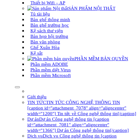
Thiết bị Wifi – AP
SẢN PHẨM NỘI THẤT
Tủ tài liệu
Bàn ghế thông minh
Bàn ghế trường học
Kệ sách thư viện
Bàn họp hội trường
Bàn văn phòng
Ghế Xuân Hòa
Kệ sắt
PHẦN MỀM BẢN QUYỀN
Phần mềm ADOBE
Phần mềm diệt Virus
Phần mềm Microsoft
Giới thiệu
TIN TỨC
TIN TỨC CÔNG NGHỆ THÔNG TIN
[caption id="attachment_7078" align="aligncenter"
width="1200"] Tin tức về Công nghệ thông tin[/caption]
Dự án
Dự án Công nghệ thông tin [caption
id="attachment_7081" align="aligncenter"
width="1366"] Dự án Công nghệ thông tin[/caption]
Dịch vụ
Dịch vụ Công nghệ thông tin [caption