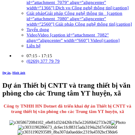
id="attachment_7079" align="aligncenter"
width="1366"] Dịch vụ Công nghệ thông tin[/caption]
Giải pháp
Giải pháp Công nghệ thông tin [caption
id="attachment_7080" align="aligncenter"
width="2560"] Giải pháp Công nghệ thông tin[/caption]
Tuyển dụng
Video
Video [caption id="attachment_7082"
align="aligncenter" width="660"] Video[/caption]
Liên hệ
07:15 - 17:15
(0269) 377 79 79
Dự án
,
Hình ảnh
Dự án Thiết bị CNTT và trang thiết bị văn
phòng cho các Trung tâm YT huyện, xã
Công ty TNHH HN Dotnet đã triển khai dự án Thiết bị CNTT và
trang thiết bị văn phòng cho các Trung tâm YT huyện, xã