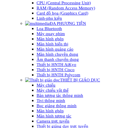
CPU (Central Processing Unit)
RAM (Random Access Memory)
Card đồ họa (Graphics Card)
Linh-phụ kiện
ĐA PHƯƠNG TIỆN
Loa Bluetooth
Máy quay phim
Màn hình ghép
Màn hình hiển thị
Màn hình quảng cáo
Màn hình chuyên dụng
Âm thanh chuyên dụng
Thiết bị HNTH AiKyo
Thiết bị HNTH Cisco
Thiết bị HNTH Polycom
THIẾT BỊ GIÁO DỤC
Máy chiếu
Máy chiếu vật thể
Bàn tương tác thông minh
Tivi thông minh
Bục giảng thông minh
Màn hình ghép
Màn hình tương tác
Camera trực tuyến
Thiết bị giảng dạy trực tuyến