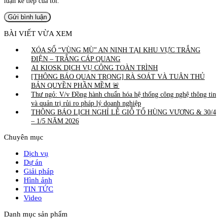
luận kế tiếp của tôi.
BÀI VIẾT VỪA XEM
XÓA SỔ “VÙNG MÙ” AN NINH TẠI KHU VỰC TRẮNG
ĐIỆN – TRẮNG CÁP QUANG
AI KIOSK DỊCH VỤ CÔNG TOÀN TRÌNH
[THÔNG BÁO QUAN TRỌNG] RÀ SOÁT VÀ TUÂN THỦ
BẢN QUYỀN PHẦN MỀM 🚨
Thư ngỏ: V/v Đồng hành chuẩn hóa hệ thống công nghệ thông tin
và quản trị rủi ro pháp lý doanh nghiệp
THÔNG BÁO LỊCH NGHỈ LỄ GIỖ TỔ HÙNG VƯƠNG & 30/4
– 1/5 NĂM 2026
Chuyên mục
Dịch vụ
Dự án
Giải pháp
Hình ảnh
TIN TỨC
Video
Danh mục sản phẩm