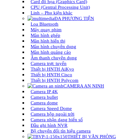
Card đồ họa (Graphics Card)
CPU (Central Processing Unit)
Linh – Phụ kiện khác
ĐA PHƯƠNG TIỆN
Loa Bluetooth
Máy quay phim
Màn hình ghép
Màn hình hiển thị
Màn hình chuyên dụng
Màn hình quảng cáo
Âm thanh chuyên dụng
Camera trực tuyến
Thiết bị HNTH AiKyo
Thiết bị HNTH Cisco
Thiết bị HNTH Polycom
CAMERA AN NINH
Camera IP 4K
Camera bullet
Camera dome
Camera Speed Dome
Camera hộp ngoài trời
Camera nhận dạng biển số
Đầu ghi hình NVR
Bộ chuyển đổi tín hiệu camera
THIẾT BỊ VĂN PHÒNG