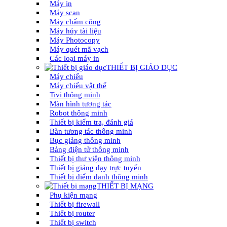
Máy in
Máy scan
Máy chấm công
Máy hủy tài liệu
Máy Photocopy
Máy quét mã vạch
Các loại máy in
THIẾT BỊ GIÁO DỤC
Máy chiếu
Máy chiếu vật thể
Tivi thông minh
Màn hình tương tác
Robot thông minh
Thiết bị kiểm tra, đánh giá
Bàn tương tác thông minh
Bục giảng thông minh
Bảng điện tử thông minh
Thiết bị thư viện thông minh
Thiết bị giảng dạy trực tuyến
Thiết bị điểm danh thông minh
THIẾT BỊ MẠNG
Phụ kiện mạng
Thiết bị firewall
Thiết bị router
Thiết bị switch