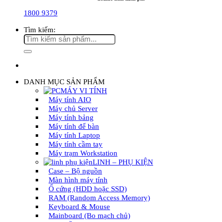
1800 9379
Tìm kiếm:
DANH MỤC SẢN PHẨM
MÁY VI TÍNH
Máy tính AIO
Máy chủ Server
Máy tính bảng
Máy tính để bàn
Máy tính Laptop
Máy tính cầm tay
Máy trạm Workstation
LINH – PHỤ KIỆN
Case – Bộ nguồn
Màn hình máy tính
Ổ cứng (HDD hoặc SSD)
RAM (Random Access Memory)
Keyboard & Mouse
Mainboard (Bo mạch chủ)