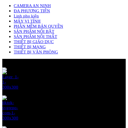
CAMERA AN NINH
ĐA PHƯƠNG TIỆN
Linh phụ kiện
MÁY VI TÍNH
PHẦN MỀM BẢN QUYỀN
SẢN PHẨM NỔI BẬT
SẢN PHẨM NỘI THẤT
THIẾT BỊ GIÁO DỤC
THIẾT BỊ MẠNG
THIẾT BỊ VĂN PHÒNG