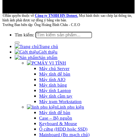
©Bản quyền thuộc về
Công ty TNHH HN Dotnet.
Mọi hình thức sao chép lại thông tin,
hình ảnh phải được sự đồng ý bằng văn bản.
Trưởng Ban biên tập: Ông Hoàng Bình Châu - C.E.O
Tìm kiếm:
Trang chủ
Giới thiệu
Sản phẩm
MÁY VI TÍNH
Máy chủ Server
Máy tính để bàn
Máy tính AIO
Máy tính bảng
Máy tính Laptop
Máy tính cầm tay
Máy trạm Workstation
Linh phụ kiện
Máy tính để bàn
Case – Bộ nguồn
Keyboard & Mouse
Ổ cứng (HDD hoặc SSD)
Mainboard (Bo mạch chủ)