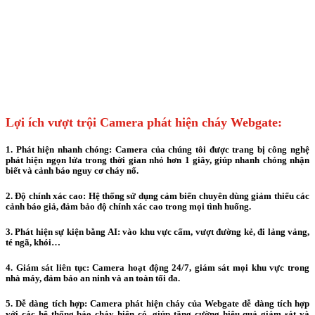
Lợi ích vượt trội Camera phát hiện cháy Webgate:
1. Phát hiện nhanh chóng: Camera của chúng tôi được trang bị công nghệ
phát hiện ngọn lửa trong thời gian nhỏ hơn 1 giây, giúp nhanh chóng nhận
biết và cảnh báo nguy cơ cháy nổ.
2. Độ chính xác cao: Hệ thống sử dụng cảm biến chuyên dùng giảm thiểu các
cảnh báo giả, đảm bảo độ chính xác cao trong mọi tình huống.
3. Phát hiện sự kiện bằng AI: vào khu vực cấm, vượt đường kẻ, đi lảng vảng,
té ngã, khói…
4. Giám sát liên tục: Camera hoạt động 24/7, giám sát mọi khu vực trong
nhà máy, đảm bảo an ninh và an toàn tối đa.
5. Dễ dàng tích hợp: Camera phát hiện cháy của Webgate dễ dàng tích hợp
với các hệ thống báo cháy hiện có, giúp tăng cường hiệu quả giám sát và