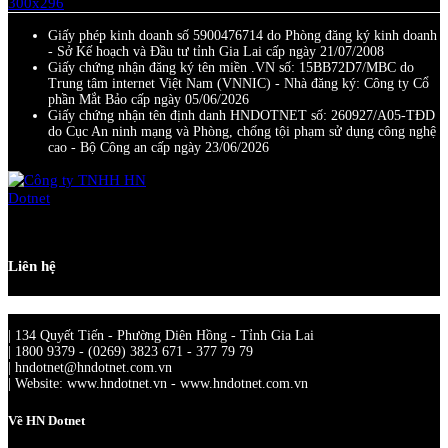
Giấy phép kinh doanh số 5900476714 do Phòng đăng ký kinh doanh
- Sở Kế hoạch và Đầu tư tỉnh Gia Lai cấp ngày 21/07/2008
Giấy chứng nhận đăng ký tên miền .VN số: 15BB72D7/MBC do
Trung tâm internet Việt Nam (VNNIC) - Nhà đăng ký: Công ty Cổ
phần Mắt Bảo cấp ngày 05/06/2026
Giấy chứng nhận tên định danh HNDOTNET số: 260927/A05-TĐD
do Cục An ninh mạng và Phòng, chống tội phạm sử dụng công nghệ
cao - Bộ Công an cấp ngày 23/06/2026
Liên hệ
| 134 Quyết Tiến - Phường Diên Hồng - Tỉnh Gia Lai
| 1800 9379 - (0269) 3823 671 - 377 79 79
| hndotnet@hndotnet.com.vn
| Website: www.hndotnet.vn - www.hndotnet.com.vn
Về HN Dotnet