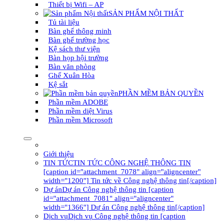
Thiết bị Wifi – AP
SẢN PHẨM NỘI THẤT
Tủ tài liệu
Bàn ghế thông minh
Bàn ghế trường học
Kệ sách thư viện
Bàn họp hội trường
Bàn văn phòng
Ghế Xuân Hòa
Kệ sắt
PHẦN MỀM BẢN QUYỀN
Phần mềm ADOBE
Phần mềm diệt Virus
Phần mềm Microsoft
Giới thiệu
TIN TỨC
TIN TỨC CÔNG NGHỆ THÔNG TIN
[caption id="attachment_7078" align="aligncenter"
width="1200"] Tin tức về Công nghệ thông tin[/caption]
Dự án
Dự án Công nghệ thông tin [caption
id="attachment_7081" align="aligncenter"
width="1366"] Dự án Công nghệ thông tin[/caption]
Dịch vụ
Dịch vụ Công nghệ thông tin [caption