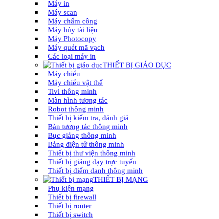
Máy in
Máy scan
Máy chấm công
Máy hủy tài liệu
Máy Photocopy
Máy quét mã vạch
Các loại máy in
THIẾT BỊ GIÁO DỤC
Máy chiếu
Máy chiếu vật thể
Tivi thông minh
Màn hình tương tác
Robot thông minh
Thiết bị kiểm tra, đánh giá
Bàn tương tác thông minh
Bục giảng thông minh
Bảng điện tử thông minh
Thiết bị thư viện thông minh
Thiết bị giảng dạy trực tuyến
Thiết bị điểm danh thông minh
THIẾT BỊ MẠNG
Phụ kiện mạng
Thiết bị firewall
Thiết bị router
Thiết bị switch