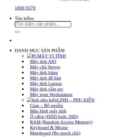
1800 9379
Tìm kiếm:
DANH MỤC SẢN PHẨM
MÁY VI TÍNH
Máy tính AIO
Máy chủ Server
Máy tính bảng
Máy tính để bàn
Máy tính Laptop
Máy tính cầm tay
Máy trạm Workstation
LINH – PHỤ KIỆN
Case – Bộ nguồn
Màn hình máy tính
Ổ cứng (HDD hoặc SSD)
RAM (Random Access Memory)
Keyboard & Mouse
Mainboard (Bo mạch chủ)