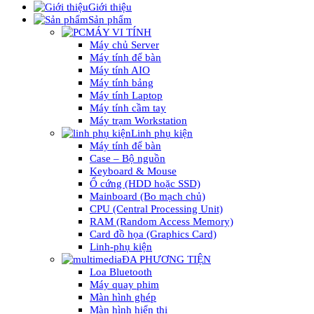
Giới thiệu
Sản phẩm
MÁY VI TÍNH
Máy chủ Server
Máy tính để bàn
Máy tính AIO
Máy tính bảng
Máy tính Laptop
Máy tính cầm tay
Máy trạm Workstation
Linh phụ kiện
Máy tính để bàn
Case – Bộ nguồn
Keyboard & Mouse
Ổ cứng (HDD hoặc SSD)
Mainboard (Bo mạch chủ)
CPU (Central Processing Unit)
RAM (Random Access Memory)
Card đồ họa (Graphics Card)
Linh-phụ kiện
ĐA PHƯƠNG TIỆN
Loa Bluetooth
Máy quay phim
Màn hình ghép
Màn hình hiển thị