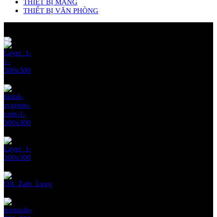
THIẾT BỊ MẠNG
THIẾT BỊ VĂN PHÒNG