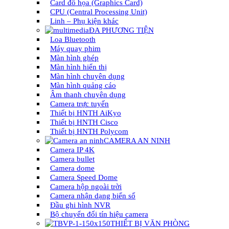
Card đồ họa (Graphics Card)
CPU (Central Processing Unit)
Linh – Phụ kiện khác
ĐA PHƯƠNG TIỆN
Loa Bluetooth
Máy quay phim
Màn hình ghép
Màn hình hiển thị
Màn hình chuyên dụng
Màn hình quảng cáo
Âm thanh chuyên dụng
Camera trực tuyến
Thiết bị HNTH AiKyo
Thiết bị HNTH Cisco
Thiết bị HNTH Polycom
CAMERA AN NINH
Camera IP 4K
Camera bullet
Camera dome
Camera Speed Dome
Camera hộp ngoài trời
Camera nhận dạng biển số
Đầu ghi hình NVR
Bộ chuyển đổi tín hiệu camera
THIẾT BỊ VĂN PHÒNG