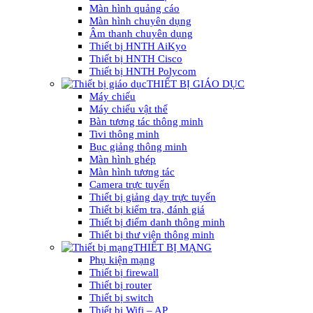
Màn hình quảng cáo
Màn hình chuyên dụng
Âm thanh chuyên dụng
Thiết bị HNTH AiKyo
Thiết bị HNTH Cisco
Thiết bị HNTH Polycom
THIẾT BỊ GIÁO DỤC
Máy chiếu
Máy chiếu vật thể
Bàn tương tác thông minh
Tivi thông minh
Bục giảng thông minh
Màn hình ghép
Màn hình tương tác
Camera trực tuyến
Thiết bị giảng dạy trực tuyến
Thiết bị kiểm tra, đánh giá
Thiết bị điểm danh thông minh
Thiết bị thư viện thông minh
THIẾT BỊ MẠNG
Phụ kiện mạng
Thiết bị firewall
Thiết bị router
Thiết bị switch
Thiết bị Wifi – AP