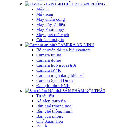
THIẾT BỊ VĂN PHÒNG
Máy in
Máy scan
Máy chấm công
Máy hủy tài liệu
Máy Photocopy
Máy quét mã vạch
Các loại máy in
CAMERA AN NINH
Bộ chuyển đổi tín hiệu camera
Camera bullet
Camera dome
Camera hộp ngoài trời
Camera IP 4K
Camera nhận dạng biển số
Camera Speed Dome
Đầu ghi hình NVR
SẢN PHẨM NỘI THẤT
Tủ tài liệu
Kệ sách thư viện
Bàn ghế trường học
Bàn ghế thông minh
Bàn văn phòng
Ghế Xuân Hòa
Kệ sắt