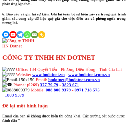
phản ứng kịp thời.
6. Báo cáo và ghi lại sự kiện: Ghi lại toàn bộ sự kiện xảy ra trong quá trình
giám sát, cung cấp dữ liệu quý giá cho việc điều tra và phòng ngừa trong
tương lai.
CÔNG TY TNHH HN DOTNET
Office: 134 Quyết Tiến - Phường Diên Hồng - Tỉnh Gia Lai
Website:
www.hndotnet.vn
-
www.hndotnet.com.vn
Email:
hndotnet@hndotnet.com.vn
Phone:
(0269)
377 79 79
-
3823 671
Mobile:
088 800 9379
-
0971 718 575
1800 9379
Để lại một bình luận
Email của bạn sẽ không được hiển thị công khai.
Các trường bắt buộc được
đánh dấu
*