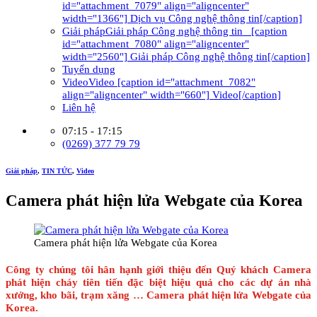
id="attachment_7079" align="aligncenter"
width="1366"] Dịch vụ Công nghệ thông tin[/caption]
Giải pháp
Giải pháp Công nghệ thông tin [caption
id="attachment_7080" align="aligncenter"
width="2560"] Giải pháp Công nghệ thông tin[/caption]
Tuyển dụng
Video
Video [caption id="attachment_7082"
align="aligncenter" width="660"] Video[/caption]
Liên hệ
07:15 - 17:15
(0269) 377 79 79
Giải pháp
,
TIN TỨC
,
Video
Camera phát hiện lửa Webgate của Korea
Camera phát hiện lửa Webgate của Korea
Công ty chúng tôi hân hạnh giới thiệu đến Quý khách Camera
phát hiện cháy tiên tiến đặc biệt hiệu quả cho các dự án nhà
xưởng, kho bãi, trạm xăng … Camera phát hiện lửa Webgate của
Korea.