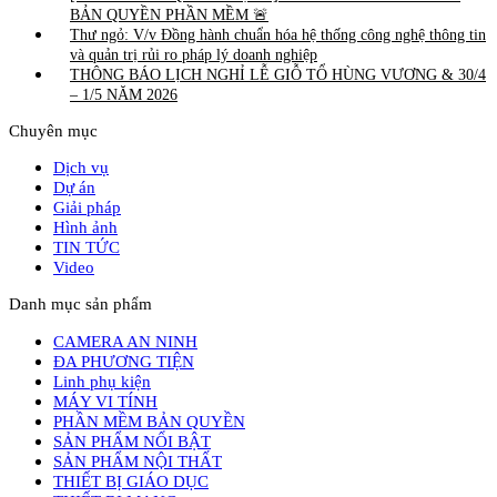
BẢN QUYỀN PHẦN MỀM 🚨
Thư ngỏ: V/v Đồng hành chuẩn hóa hệ thống công nghệ thông tin
và quản trị rủi ro pháp lý doanh nghiệp
THÔNG BÁO LỊCH NGHỈ LỄ GIỖ TỔ HÙNG VƯƠNG & 30/4
– 1/5 NĂM 2026
Chuyên mục
Dịch vụ
Dự án
Giải pháp
Hình ảnh
TIN TỨC
Video
Danh mục sản phẩm
CAMERA AN NINH
ĐA PHƯƠNG TIỆN
Linh phụ kiện
MÁY VI TÍNH
PHẦN MỀM BẢN QUYỀN
SẢN PHẨM NỔI BẬT
SẢN PHẨM NỘI THẤT
THIẾT BỊ GIÁO DỤC