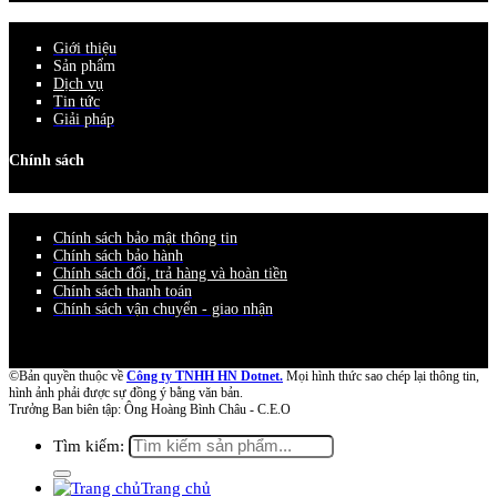
Giới thiệu
Sản phẩm
Dịch vụ
Tin tức
Giải pháp
Chính sách
Chính sách bảo mật thông tin
Chính sách bảo hành
Chính sách đổi, trả hàng và hoàn tiền
Chính sách thanh toán
Chính sách vận chuyển - giao nhận
©Bản quyền thuộc về
Công ty TNHH HN Dotnet.
Mọi hình thức sao chép lại thông tin,
hình ảnh phải được sự đồng ý bằng văn bản.
Trưởng Ban biên tập: Ông Hoàng Bình Châu - C.E.O
Tìm kiếm:
Trang chủ