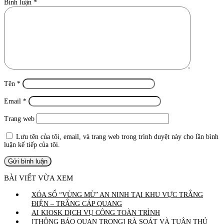
Bình luận
*
Tên
*
Email
*
Trang web
Lưu tên của tôi, email, và trang web trong trình duyệt này cho lần bình
luận kế tiếp của tôi.
BÀI VIẾT VỪA XEM
XÓA SỔ “VÙNG MÙ” AN NINH TẠI KHU VỰC TRẮNG
ĐIỆN – TRẮNG CÁP QUANG
AI KIOSK DỊCH VỤ CÔNG TOÀN TRÌNH
[THÔNG BÁO QUAN TRỌNG] RÀ SOÁT VÀ TUÂN THỦ