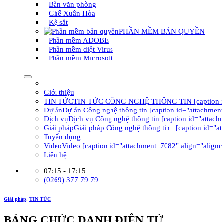
Bàn văn phòng
Ghế Xuân Hòa
Kệ sắt
PHẦN MỀM BẢN QUYỀN
Phần mềm ADOBE
Phần mềm diệt Virus
Phần mềm Microsoft
Giới thiệu
TIN TỨC
TIN TỨC CÔNG NGHỆ THÔNG TIN [caption id="at
Dự án
Dự án Công nghệ thông tin [caption id="attachment
Dịch vụ
Dịch vụ Công nghệ thông tin [caption id="attach
Giải pháp
Giải pháp Công nghệ thông tin [caption id="a
Tuyển dụng
Video
Video [caption id="attachment_7082" align="alignc
Liên hệ
07:15 - 17:15
(0269) 377 79 79
Giải pháp
,
TIN TỨC
BẢNG CHỨC DANH ĐIỆN TỬ