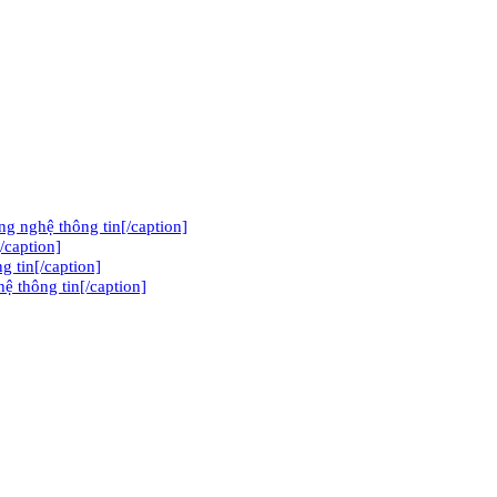
 nghệ thông tin[/caption]
/caption]
g tin[/caption]
̣ thông tin[/caption]