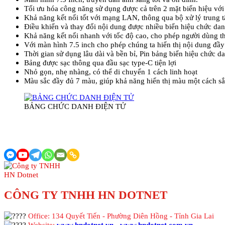
Tối ưu hóa công năng sử dụng được cả trên 2 mặt biển hiệu với
Khả năng kết nối tốt với mạng LAN, thông qua bộ xử lý trung t
Điều khiển và thay đổi nội dung được nhiều biển hiệu chức da
Khả năng kết nối nhanh với tốc độ cao, cho phép người dùng th
Với màn hình 7.5 inch cho phép chúng ta hiển thị nội dung đầy 
Thời gian sử dụng lâu dài và bền bỉ, Pin bảng biển hiệu chức d
Bảng được sạc thông qua đầu sạc type-C tiện lợi
Nhỏ gọn, nhẹ nhàng, có thể di chuyển 1 cách linh hoạt
Màu sắc đầy đủ 7 màu, giúp khả năng hiển thị màu một cách sắ
BẢNG CHỨC DANH ĐIỆN TỬ
CÔNG TY TNHH HN DOTNET
Office: 134 Quyết Tiến - Phường Diên Hồng - Tỉnh Gia Lai
Website:
www.hndotnet.vn
-
www.hndotnet.com.vn