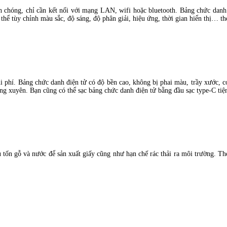
 chóng, chỉ cần kết nối với mạng LAN, wifi hoặc bluetooth. Bảng chức danh đi
 thể tùy chỉnh màu sắc, độ sáng, độ phân giải, hiệu ứng, thời gian hiển thị… t
i phí. Bảng chức danh điện tử có độ bền cao, không bị phai màu, trầy xước, 
ng xuyên. Bạn cũng có thể sạc bảng chức danh điện tử bằng đầu sạc type-C tiện
tốn gỗ và nước để sản xuất giấy cũng như hạn chế rác thải ra môi trường. The