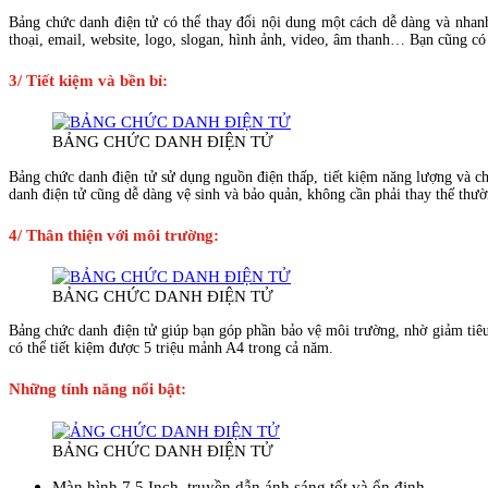
Bảng chức danh điện tử có thể thay đổi nội dung một cách dễ dàng và nhanh
thoại, email, website, logo, slogan, hình ảnh, video, âm thanh… Bạn cũng có
3/ Tiết kiệm và bền bỉ
:
BẢNG CHỨC DANH ĐIỆN TỬ
Bảng chức danh điện tử sử dụng nguồn điện thấp, tiết kiệm năng lượng và ch
danh điện tử cũng dễ dàng vệ sinh và bảo quản, không cần phải thay thế thườ
4/ Thân thiện với môi trường
:
BẢNG CHỨC DANH ĐIỆN TỬ
Bảng chức danh điện tử giúp bạn góp phần bảo vệ môi trường, nhờ giảm tiêu 
có thể tiết kiệm được 5 triệu mảnh A4 trong cả năm.
Những tính năng nổi bật:
BẢNG CHỨC DANH ĐIỆN TỬ
Màn hình 7.5 Inch, truyền dẫn ánh sáng tốt và ổn đinh.