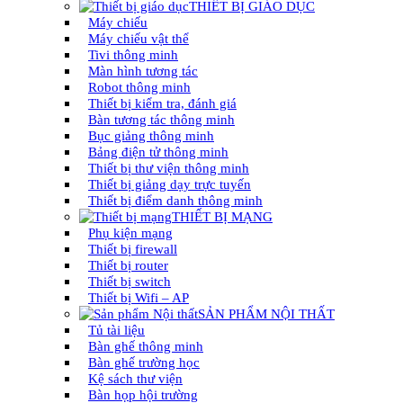
THIẾT BỊ GIÁO DỤC
Máy chiếu
Máy chiếu vật thể
Tivi thông minh
Màn hình tương tác
Robot thông minh
Thiết bị kiểm tra, đánh giá
Bàn tương tác thông minh
Bục giảng thông minh
Bảng điện tử thông minh
Thiết bị thư viện thông minh
Thiết bị giảng dạy trực tuyến
Thiết bị điểm danh thông minh
THIẾT BỊ MẠNG
Phụ kiện mạng
Thiết bị firewall
Thiết bị router
Thiết bị switch
Thiết bị Wifi – AP
SẢN PHẨM NỘI THẤT
Tủ tài liệu
Bàn ghế thông minh
Bàn ghế trường học
Kệ sách thư viện
Bàn họp hội trường