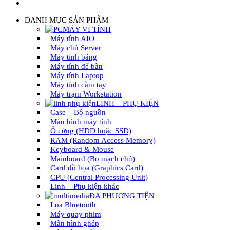
DANH MỤC SẢN PHẨM
MÁY VI TÍNH
Máy tính AIO
Máy chủ Server
Máy tính bảng
Máy tính để bàn
Máy tính Laptop
Máy tính cầm tay
Máy trạm Workstation
LINH – PHỤ KIỆN
Case – Bộ nguồn
Màn hình máy tính
Ổ cứng (HDD hoặc SSD)
RAM (Random Access Memory)
Keyboard & Mouse
Mainboard (Bo mạch chủ)
Card đồ họa (Graphics Card)
CPU (Central Processing Unit)
Linh – Phụ kiện khác
ĐA PHƯƠNG TIỆN
Loa Bluetooth
Máy quay phim
Màn hình ghép