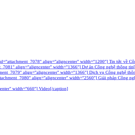
tachment_7078" align="aligncenter" width="1200"] Tin tức về Công
_7081" align="aligncenter" width="1366"] Dự án Công nghệ thông tin[
ment_7079" align="aligncenter" width="1366"] Dịch vụ Công nghệ thôn
ttachment_7080" align="aligncenter" width="2560"] Giải pháp Công nghê
enter" width="660"] Video[/caption]