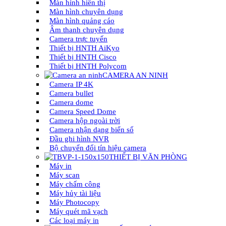
Màn hình hiển thị
Màn hình chuyên dụng
Màn hình quảng cáo
Âm thanh chuyên dụng
Camera trực tuyến
Thiết bị HNTH AiKyo
Thiết bị HNTH Cisco
Thiết bị HNTH Polycom
CAMERA AN NINH
Camera IP 4K
Camera bullet
Camera dome
Camera Speed Dome
Camera hộp ngoài trời
Camera nhận dạng biển số
Đầu ghi hình NVR
Bộ chuyển đổi tín hiệu camera
THIẾT BỊ VĂN PHÒNG
Máy in
Máy scan
Máy chấm công
Máy hủy tài liệu
Máy Photocopy
Máy quét mã vạch
Các loại máy in