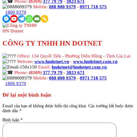
Phone:
(0269)
377 79 79
-
3823 671
Mobile:
088 800 9379
-
0971 718 575
1800 9379
CÔNG TY TNHH HN DOTNET
Office: 134 Quyết Tiến - Phường Diên Hồng - Tỉnh Gia Lai
Website:
www.hndotnet.vn
-
www.hndotnet.com.vn
Email:
hndotnet@hndotnet.com.vn
Phone:
(0269)
377 79 79
-
3823 671
Mobile:
088 800 9379
-
0971 718 575
1800 9379
Để lại một bình luận
Email của bạn sẽ không được hiển thị công khai.
Các trường bắt buộc được
đánh dấu
*
Bình luận
*