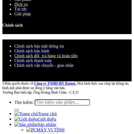
Dịch vụ
Tin tức
Giải pháp
Chính sách
Chính sách bảo mật thông tin
Chính sách bảo hành
Chính sách đổi, trả hàng và hoàn tiền
Chính sách thanh toán
Chính sách vận chuyển - giao nhận
©Bản quyền thuộc về
Công ty TNHH HN Dotnet.
Mọi hình thức sao chép lại thông tin,
hình ảnh phải được sự đồng ý bằng văn bản.
Trưởng Ban biên tập: Ông Hoàng Bình Châu - C.E.O
Tìm kiếm:
Trang chủ
Giới thiệu
Sản phẩm
MÁY VI TÍNH