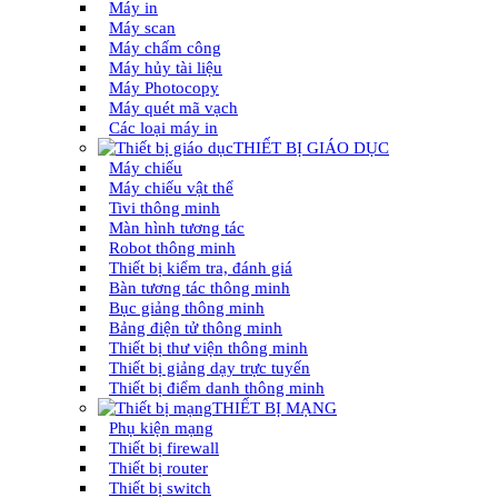
Máy in
Máy scan
Máy chấm công
Máy hủy tài liệu
Máy Photocopy
Máy quét mã vạch
Các loại máy in
THIẾT BỊ GIÁO DỤC
Máy chiếu
Máy chiếu vật thể
Tivi thông minh
Màn hình tương tác
Robot thông minh
Thiết bị kiểm tra, đánh giá
Bàn tương tác thông minh
Bục giảng thông minh
Bảng điện tử thông minh
Thiết bị thư viện thông minh
Thiết bị giảng dạy trực tuyến
Thiết bị điểm danh thông minh
THIẾT BỊ MẠNG
Phụ kiện mạng
Thiết bị firewall
Thiết bị router
Thiết bị switch