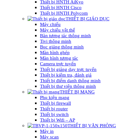
Thiết bị HNTH AiKyo
Thiết bị HNTH Cisco
Thiết bị HNTH Polycom
THIẾT BỊ GIÁO DỤC
Máy chiếu
Máy chiếu vật thể
Bàn tương tác thông minh
Tivi thông minh
Bục giảng thông minh
Màn hình ghép
Màn hình tương tác
Camera trực tuyến
Thiết bị giảng dạy trực tuyến
Thiết bị kiểm tra, đánh giá
Thiết bị điểm danh thông minh
Thiết bị thư viện thông minh
THIẾT BỊ MẠNG
Phụ kiện mạng
Thiết bị firewall
Thiết bị router
Thiết bị switch
Thiết bị Wifi – AP
THIẾT BỊ VĂN PHÒNG
Máy in
Máy scan