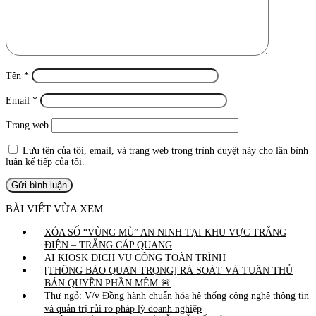
Tên
*
Email
*
Trang web
Lưu tên của tôi, email, và trang web trong trình duyệt này cho lần bình
luận kế tiếp của tôi.
BÀI VIẾT VỪA XEM
XÓA SỔ “VÙNG MÙ” AN NINH TẠI KHU VỰC TRẮNG
ĐIỆN – TRẮNG CÁP QUANG
AI KIOSK DỊCH VỤ CÔNG TOÀN TRÌNH
[THÔNG BÁO QUAN TRỌNG] RÀ SOÁT VÀ TUÂN THỦ
BẢN QUYỀN PHẦN MỀM 🚨
Thư ngỏ: V/v Đồng hành chuẩn hóa hệ thống công nghệ thông tin
và quản trị rủi ro pháp lý doanh nghiệp