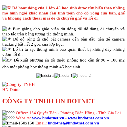
Để hoạt động của 1 lớp 45 học sinh được tùy biến theo những
mô hình ngồi khác nhau cần tính toán cho độ rộng của bàn, ghế
và khoảng cách thoải mái để di chuyển ghế và lối đi.
Bục giảng cho giáo viên đủ động để dễ dàng di chuyển và
thao tác trên bảng tương tác thông minh.
Đủ độ rộng từ chổ bắt camera đến bàn đầu tiên để camera
tracking bắt hết 2 góc của lớp học.
Bố trí tủ sạc thông minh bảo quản thiết bị không dây không
vướn lối đi.
Đề xuất phương án tối thiểu phòng học cần từ 90 – 100 m2
cho một phòng học thông minh 45 học sinh.
CÔNG TY TNHH HN DOTNET
Office: 134 Quyết Tiến - Phường Diên Hồng - Tỉnh Gia Lai
Website:
www.hndotnet.vn
-
www.hndotnet.com.vn
Email:
hndotnet@hndotnet.com.vn