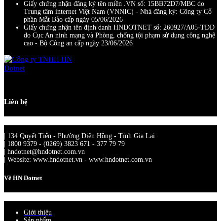
Giấy chứng nhận đăng ký tên miền .VN số: 15BB72D7/MBC do
Trung tâm internet Việt Nam (VNNIC) - Nhà đăng ký: Công ty Cổ
phần Mắt Bảo cấp ngày 05/06/2026
Giấy chứng nhận tên định danh HNDOTNET số: 260927/A05-TĐD
do Cục An ninh mạng và Phòng, chống tội phạm sử dụng công nghệ
cao - Bộ Công an cấp ngày 23/06/2026
Liên hệ
| 134 Quyết Tiến - Phường Diên Hồng - Tỉnh Gia Lai
| 1800 9379 - (0269) 3823 671 - 377 79 79
| hndotnet@hndotnet.com.vn
| Website: www.hndotnet.vn - www.hndotnet.com.vn
Về HN Dotnet
Giới thiệu
Sản phẩm