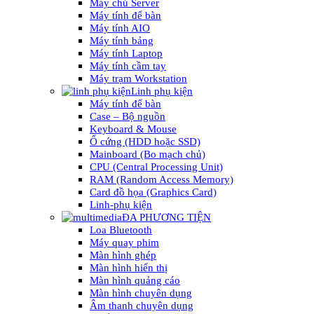
Máy chủ Server
Máy tính để bàn
Máy tính AIO
Máy tính bảng
Máy tính Laptop
Máy tính cầm tay
Máy trạm Workstation
Linh phụ kiện
Máy tính để bàn
Case – Bộ nguồn
Keyboard & Mouse
Ổ cứng (HDD hoặc SSD)
Mainboard (Bo mạch chủ)
CPU (Central Processing Unit)
RAM (Random Access Memory)
Card đồ họa (Graphics Card)
Linh-phụ kiện
ĐA PHƯƠNG TIỆN
Loa Bluetooth
Máy quay phim
Màn hình ghép
Màn hình hiển thị
Màn hình quảng cáo
Màn hình chuyên dụng
Âm thanh chuyên dụng