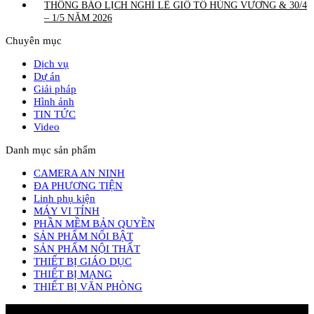
THÔNG BÁO LỊCH NGHỈ LỄ GIỖ TỔ HÙNG VƯƠNG & 30/4
– 1/5 NĂM 2026
Chuyên mục
Dịch vụ
Dự án
Giải pháp
Hình ảnh
TIN TỨC
Video
Danh mục sản phẩm
CAMERA AN NINH
ĐA PHƯƠNG TIỆN
Linh phụ kiện
MÁY VI TÍNH
PHẦN MỀM BẢN QUYỀN
SẢN PHẨM NỔI BẬT
SẢN PHẨM NỘI THẤT
THIẾT BỊ GIÁO DỤC
THIẾT BỊ MẠNG
THIẾT BỊ VĂN PHÒNG