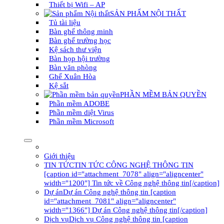
Thiết bị Wifi – AP
SẢN PHẨM NỘI THẤT
Tủ tài liệu
Bàn ghế thông minh
Bàn ghế trường học
Kệ sách thư viện
Bàn họp hội trường
Bàn văn phòng
Ghế Xuân Hòa
Kệ sắt
PHẦN MỀM BẢN QUYỀN
Phần mềm ADOBE
Phần mềm diệt Virus
Phần mềm Microsoft
Giới thiệu
TIN TỨC
TIN TỨC CÔNG NGHỆ THÔNG TIN
[caption id="attachment_7078" align="aligncenter"
width="1200"] Tin tức về Công nghệ thông tin[/caption]
Dự án
Dự án Công nghệ thông tin [caption
id="attachment_7081" align="aligncenter"
width="1366"] Dự án Công nghệ thông tin[/caption]
Dịch vụ
Dịch vụ Công nghệ thông tin [caption