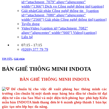
id="attachment_7079" align="aligncenter"
width="1366"] Dịch vụ Công nghệ thông tin[/caption]
Giải pháp
Giải pháp Công nghệ thông tin [caption
id="attachment_7080" align="aligncenter"
width="2560"] Giải pháp Công nghệ thông tin[/caption]
Tuyển dụng
Video
Video [caption id="attachment_7082"
align="aligncenter" width="660"] Video[/caption]
Liên hệ
07:15 - 17:15
(0269) 377 79 79
TIN TỨC
,
Giải pháp
BÀN GHẾ THÔNG MINH INDOTA
BÀN GHẾ THÔNG MINH INDOTA
Để chuẩn bị cho việc đề xuất phòng học thông minh các
trường cần chuẩn bị một danh mục hàng hóa đầu tư chuẩn từ đại
diện tư vấn của Sao Mai và một diện tích phòng học phù hợp Kiểu
mẫu bàn INDOTA hình thang đơn lẻ 6 mảnh ghép thành 1 bàn lục
giác tạo nên lớp học đa năng.