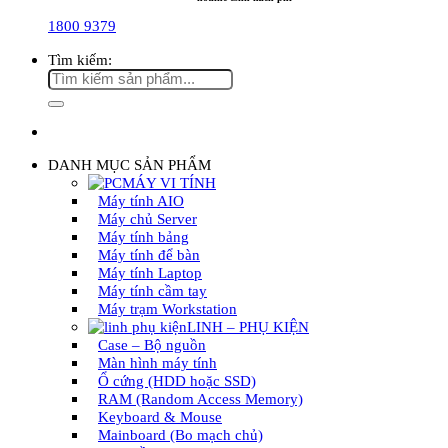
1800 9379
Tìm kiếm:
DANH MỤC SẢN PHẨM
MÁY VI TÍNH
Máy tính AIO
Máy chủ Server
Máy tính bảng
Máy tính để bàn
Máy tính Laptop
Máy tính cầm tay
Máy trạm Workstation
LINH – PHỤ KIỆN
Case – Bộ nguồn
Màn hình máy tính
Ổ cứng (HDD hoặc SSD)
RAM (Random Access Memory)
Keyboard & Mouse
Mainboard (Bo mạch chủ)