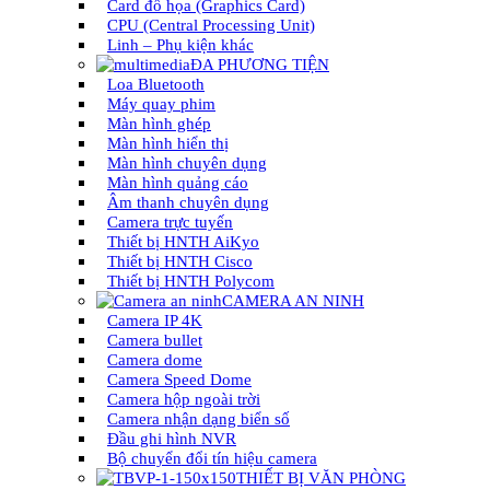
Card đồ họa (Graphics Card)
CPU (Central Processing Unit)
Linh – Phụ kiện khác
ĐA PHƯƠNG TIỆN
Loa Bluetooth
Máy quay phim
Màn hình ghép
Màn hình hiển thị
Màn hình chuyên dụng
Màn hình quảng cáo
Âm thanh chuyên dụng
Camera trực tuyến
Thiết bị HNTH AiKyo
Thiết bị HNTH Cisco
Thiết bị HNTH Polycom
CAMERA AN NINH
Camera IP 4K
Camera bullet
Camera dome
Camera Speed Dome
Camera hộp ngoài trời
Camera nhận dạng biển số
Đầu ghi hình NVR
Bộ chuyển đổi tín hiệu camera
THIẾT BỊ VĂN PHÒNG