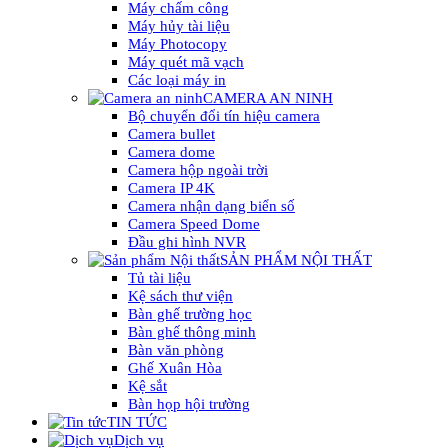
Máy chấm công
Máy hủy tài liệu
Máy Photocopy
Máy quét mã vạch
Các loại máy in
CAMERA AN NINH
Bộ chuyển đổi tín hiệu camera
Camera bullet
Camera dome
Camera hộp ngoài trời
Camera IP 4K
Camera nhận dạng biển số
Camera Speed Dome
Đầu ghi hình NVR
SẢN PHẨM NỘI THẤT
Tủ tài liệu
Kệ sách thư viện
Bàn ghế trường học
Bàn ghế thông minh
Bàn văn phòng
Ghế Xuân Hòa
Kệ sắt
Bàn họp hội trường
TIN TỨC
Dịch vụ