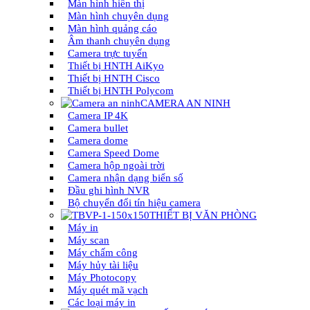
Màn hình hiển thị
Màn hình chuyên dụng
Màn hình quảng cáo
Âm thanh chuyên dụng
Camera trực tuyến
Thiết bị HNTH AiKyo
Thiết bị HNTH Cisco
Thiết bị HNTH Polycom
CAMERA AN NINH
Camera IP 4K
Camera bullet
Camera dome
Camera Speed Dome
Camera hộp ngoài trời
Camera nhận dạng biển số
Đầu ghi hình NVR
Bộ chuyển đổi tín hiệu camera
THIẾT BỊ VĂN PHÒNG
Máy in
Máy scan
Máy chấm công
Máy hủy tài liệu
Máy Photocopy
Máy quét mã vạch
Các loại máy in