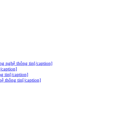
 nghệ thông tin[/caption]
/caption]
g tin[/caption]
̣ thông tin[/caption]