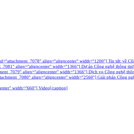
tachment_7078" align="aligncenter" width="1200"] Tin tức về Công
_7081" align="aligncenter" width="1366"] Dự án Công nghệ thông tin[
ment_7079" align="aligncenter" width="1366"] Dịch vụ Công nghệ thôn
ttachment_7080" align="aligncenter" width="2560"] Giải pháp Công nghê
enter" width="660"] Video[/caption]