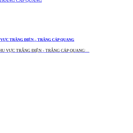
U VỰC TRẮNG ĐIỆN – TRẮNG CÁP QUANG
HU VỰC TRẮNG ĐIỆN - TRẮNG CÁP QUANG:...