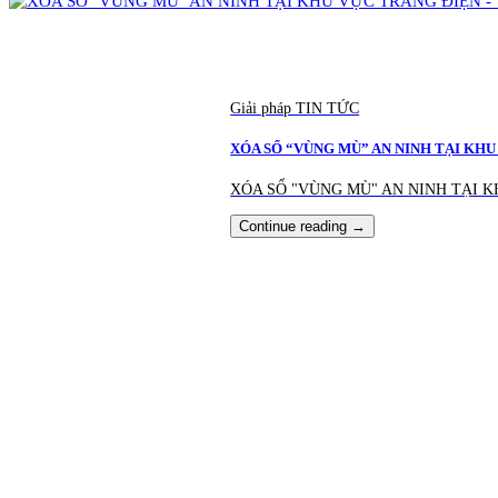
Giải pháp TIN TỨC
XÓA SỔ “VÙNG MÙ” AN NINH TẠI KH
XÓA SỔ "VÙNG MÙ" AN NINH TẠI K
Continue reading
→