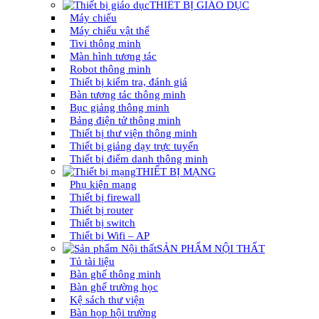
THIẾT BỊ GIÁO DỤC
Máy chiếu
Máy chiếu vật thể
Tivi thông minh
Màn hình tương tác
Robot thông minh
Thiết bị kiểm tra, đánh giá
Bàn tương tác thông minh
Bục giảng thông minh
Bảng điện tử thông minh
Thiết bị thư viện thông minh
Thiết bị giảng dạy trực tuyến
Thiết bị điểm danh thông minh
THIẾT BỊ MẠNG
Phụ kiện mạng
Thiết bị firewall
Thiết bị router
Thiết bị switch
Thiết bị Wifi – AP
SẢN PHẨM NỘI THẤT
Tủ tài liệu
Bàn ghế thông minh
Bàn ghế trường học
Kệ sách thư viện
Bàn họp hội trường