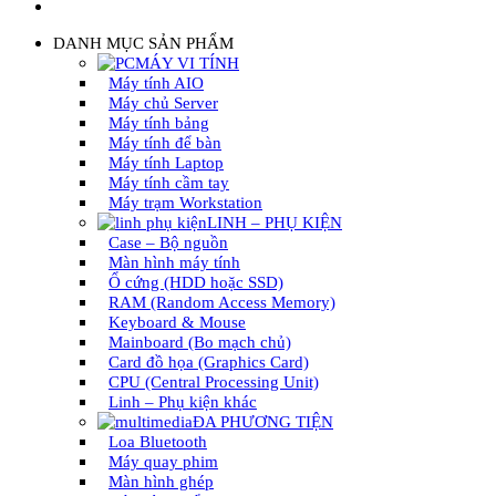
DANH MỤC SẢN PHẨM
MÁY VI TÍNH
Máy tính AIO
Máy chủ Server
Máy tính bảng
Máy tính để bàn
Máy tính Laptop
Máy tính cầm tay
Máy trạm Workstation
LINH – PHỤ KIỆN
Case – Bộ nguồn
Màn hình máy tính
Ổ cứng (HDD hoặc SSD)
RAM (Random Access Memory)
Keyboard & Mouse
Mainboard (Bo mạch chủ)
Card đồ họa (Graphics Card)
CPU (Central Processing Unit)
Linh – Phụ kiện khác
ĐA PHƯƠNG TIỆN
Loa Bluetooth
Máy quay phim
Màn hình ghép