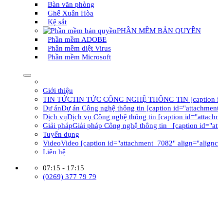
Bàn văn phòng
Ghế Xuân Hòa
Kệ sắt
PHẦN MỀM BẢN QUYỀN
Phần mềm ADOBE
Phần mềm diệt Virus
Phần mềm Microsoft
Giới thiệu
TIN TỨC
TIN TỨC CÔNG NGHỆ THÔNG TIN [caption id="at
Dự án
Dự án Công nghệ thông tin [caption id="attachment
Dịch vụ
Dịch vụ Công nghệ thông tin [caption id="attach
Giải pháp
Giải pháp Công nghệ thông tin [caption id="a
Tuyển dụng
Video
Video [caption id="attachment_7082" align="alignc
Liên hệ
07:15 - 17:15
(0269) 377 79 79