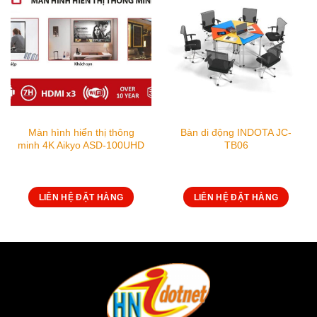
Màn hình hiển thị thông
Bàn di động INDOTA JC-
minh 4K Aikyo ASD-100UHD
TB06
LIÊN HỆ ĐẶT HÀNG
LIÊN HỆ ĐẶT HÀNG