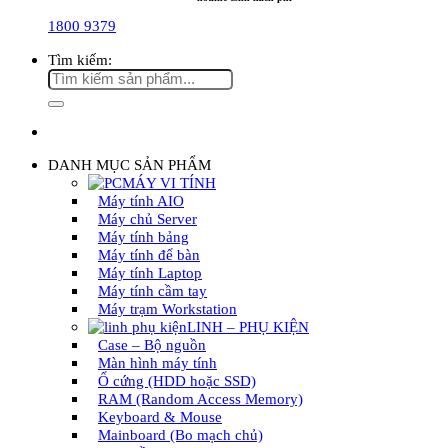
1800 9379
Tìm kiếm:
DANH MỤC SẢN PHẨM
MÁY VI TÍNH
Máy tính AIO
Máy chủ Server
Máy tính bảng
Máy tính để bàn
Máy tính Laptop
Máy tính cầm tay
Máy trạm Workstation
LINH – PHỤ KIỆN
Case – Bộ nguồn
Màn hình máy tính
Ổ cứng (HDD hoặc SSD)
RAM (Random Access Memory)
Keyboard & Mouse
Mainboard (Bo mạch chủ)