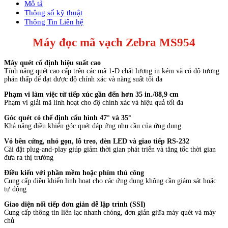
Mô tả
Thông số kỹ thuật
Thông Tin Liên hệ
Máy đọc mã vạch Zebra MS954
Máy quét cố định hiệu suất cao
Tính năng quét cao cấp trên các mã 1-D chất lượng in kém và có độ tương
phản thấp để đạt được độ chính xác và năng suất tối đa
Phạm vi làm việc từ tiếp xúc gần đến hơn 35 in./88,9 cm
Phạm vi giải mã linh hoạt cho độ chính xác và hiệu quả tối đa
Góc quét có thể định cấu hình 47° và 35°
Khả năng điều khiển góc quét đáp ứng nhu cầu của ứng dụng
Vỏ bền cứng, nhỏ gọn, lỗ treo, đèn LED và giao tiếp RS-232
Cài đặt plug-and-play giúp giảm thời gian phát triển và tăng tốc thời gian
đưa ra thị trường
Điều kiển với phần mềm hoặc phím thủ công
Cung cấp điều khiển linh hoạt cho các ứng dụng không cần giám sát hoặc
tự động
Giao diện nối tiếp đơn giản dễ lập trình (SSI)
Cung cấp thông tin liên lạc nhanh chóng, đơn giản giữa máy quét và máy
chủ