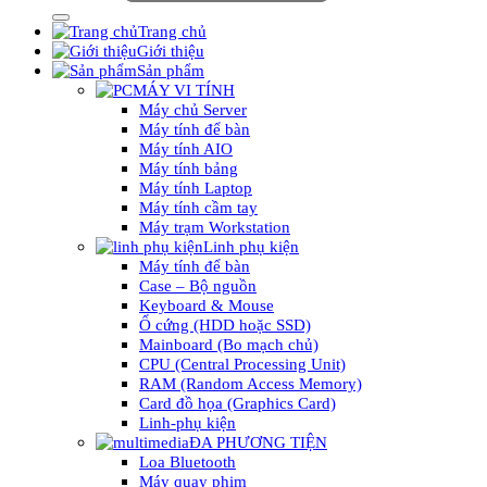
Trang chủ
Giới thiệu
Sản phẩm
MÁY VI TÍNH
Máy chủ Server
Máy tính để bàn
Máy tính AIO
Máy tính bảng
Máy tính Laptop
Máy tính cầm tay
Máy trạm Workstation
Linh phụ kiện
Máy tính để bàn
Case – Bộ nguồn
Keyboard & Mouse
Ổ cứng (HDD hoặc SSD)
Mainboard (Bo mạch chủ)
CPU (Central Processing Unit)
RAM (Random Access Memory)
Card đồ họa (Graphics Card)
Linh-phụ kiện
ĐA PHƯƠNG TIỆN
Loa Bluetooth
Máy quay phim