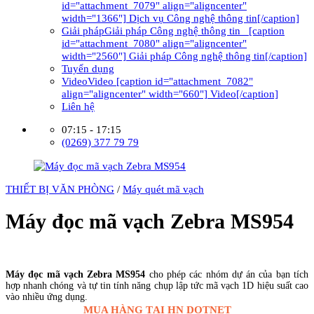
id="attachment_7079" align="aligncenter"
width="1366"] Dịch vụ Công nghệ thông tin[/caption]
Giải pháp
Giải pháp Công nghệ thông tin [caption
id="attachment_7080" align="aligncenter"
width="2560"] Giải pháp Công nghệ thông tin[/caption]
Tuyển dụng
Video
Video [caption id="attachment_7082"
align="aligncenter" width="660"] Video[/caption]
Liên hệ
07:15 - 17:15
(0269) 377 79 79
THIẾT BỊ VĂN PHÒNG
/
Máy quét mã vạch
Máy đọc mã vạch Zebra MS954
Liên hệ đặt hàng
Máy đọc mã vạch Zebra MS954
cho phép các nhóm dự án của bạn tích
hợp nhanh chóng và tự tin tính năng chụp lập tức mã vạch 1D hiệu suất cao
vào nhiều ứng dụng.
MUA HÀNG TẠI HN DOTNET