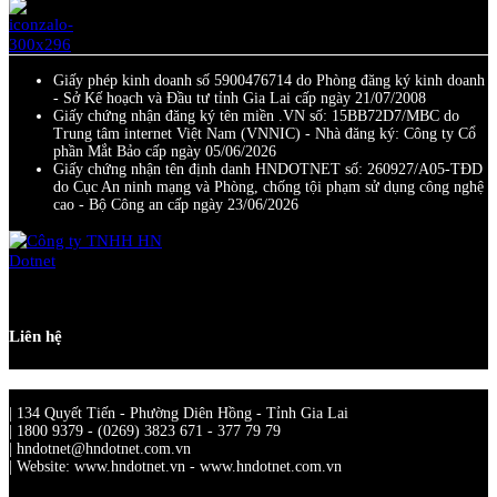
Giấy phép kinh doanh số 5900476714 do Phòng đăng ký kinh doanh
- Sở Kế hoạch và Đầu tư tỉnh Gia Lai cấp ngày 21/07/2008
Giấy chứng nhận đăng ký tên miền .VN số: 15BB72D7/MBC do
Trung tâm internet Việt Nam (VNNIC) - Nhà đăng ký: Công ty Cổ
phần Mắt Bảo cấp ngày 05/06/2026
Giấy chứng nhận tên định danh HNDOTNET số: 260927/A05-TĐD
do Cục An ninh mạng và Phòng, chống tội phạm sử dụng công nghệ
cao - Bộ Công an cấp ngày 23/06/2026
Liên hệ
| 134 Quyết Tiến - Phường Diên Hồng - Tỉnh Gia Lai
| 1800 9379 - (0269) 3823 671 - 377 79 79
| hndotnet@hndotnet.com.vn
| Website: www.hndotnet.vn - www.hndotnet.com.vn