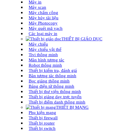
Máy in
Máy scan
Máy chấm công
Máy hủy tài liệu
Máy Photocopy
Máy quét mã vạch
Các loại máy in
THIẾT BỊ GIÁO DỤC
Máy chiếu
Máy chiếu vật thể
Tivi thông minh
Màn hình tương tác
Robot thông minh
Thiết bị kiểm tra, đánh giá
Bàn tương tác thông minh
Bục giảng thông minh
Bảng điện tử thông minh
Thiết bị thư viện thông minh
Thiết bị giảng dạy trực tuyến
Thiết bị điểm danh thông minh
THIẾT BỊ MẠNG
Phụ kiện mạng
Thiết bị firewall
Thiết bị router
Thiết bị switch