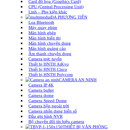
Card đồ họa (Graphics Card)
CPU (Central Processing Unit)
Linh – Phụ kiện khác
ĐA PHƯƠNG TIỆN
Loa Bluetooth
Máy quay phim
Màn hình ghép
Màn hình hiển thị
Màn hình chuyên dụng
Màn hình quảng cáo
Âm thanh chuyên dụng
Camera trực tuyến
Thiết bị HNTH AiKyo
Thiết bị HNTH Cisco
Thiết bị HNTH Polycom
CAMERA AN NINH
Camera IP 4K
Camera bullet
Camera dome
Camera Speed Dome
Camera hộp ngoài trời
Camera nhận dạng biển số
Đầu ghi hình NVR
Bộ chuyển đổi tín hiệu camera
THIẾT BỊ VĂN PHÒNG