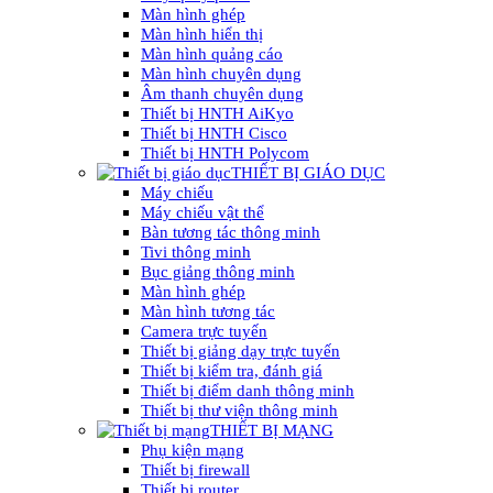
Màn hình ghép
Màn hình hiển thị
Màn hình quảng cáo
Màn hình chuyên dụng
Âm thanh chuyên dụng
Thiết bị HNTH AiKyo
Thiết bị HNTH Cisco
Thiết bị HNTH Polycom
THIẾT BỊ GIÁO DỤC
Máy chiếu
Máy chiếu vật thể
Bàn tương tác thông minh
Tivi thông minh
Bục giảng thông minh
Màn hình ghép
Màn hình tương tác
Camera trực tuyến
Thiết bị giảng dạy trực tuyến
Thiết bị kiểm tra, đánh giá
Thiết bị điểm danh thông minh
Thiết bị thư viện thông minh
THIẾT BỊ MẠNG
Phụ kiện mạng
Thiết bị firewall
Thiết bị router