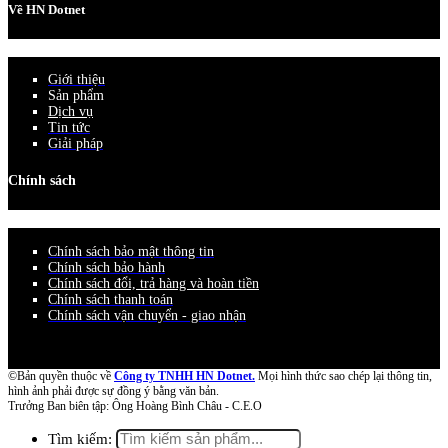
Về HN Dotnet
Giới thiệu
Sản phẩm
Dịch vụ
Tin tức
Giải pháp
Chính sách
Chính sách bảo mật thông tin
Chính sách bảo hành
Chính sách đổi, trả hàng và hoàn tiền
Chính sách thanh toán
Chính sách vận chuyển - giao nhận
©Bản quyền thuộc về
Công ty TNHH HN Dotnet.
Mọi hình thức sao chép lại thông tin,
hình ảnh phải được sự đồng ý bằng văn bản.
Trưởng Ban biên tập: Ông Hoàng Bình Châu - C.E.O
Tìm kiếm: