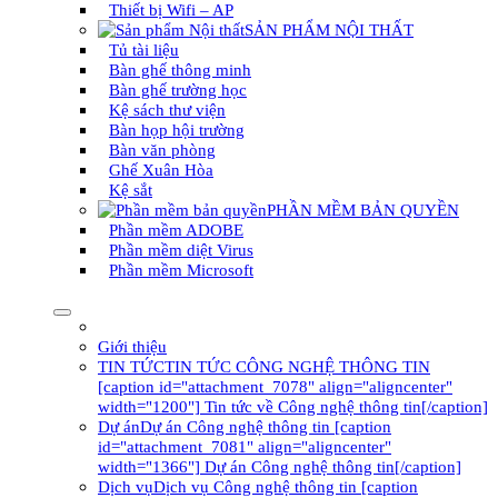
Thiết bị Wifi – AP
SẢN PHẨM NỘI THẤT
Tủ tài liệu
Bàn ghế thông minh
Bàn ghế trường học
Kệ sách thư viện
Bàn họp hội trường
Bàn văn phòng
Ghế Xuân Hòa
Kệ sắt
PHẦN MỀM BẢN QUYỀN
Phần mềm ADOBE
Phần mềm diệt Virus
Phần mềm Microsoft
Giới thiệu
TIN TỨC
TIN TỨC CÔNG NGHỆ THÔNG TIN
[caption id="attachment_7078" align="aligncenter"
width="1200"] Tin tức về Công nghệ thông tin[/caption]
Dự án
Dự án Công nghệ thông tin [caption
id="attachment_7081" align="aligncenter"
width="1366"] Dự án Công nghệ thông tin[/caption]
Dịch vụ
Dịch vụ Công nghệ thông tin [caption