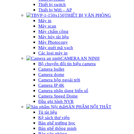
Thiết bị switch
Thiết bị Wifi – AP
THIẾT BỊ VĂN PHÒNG
Máy in
Máy scan
Máy chấm công
Máy hủy tài liệu
Máy Photocopy
Máy quét mã vạch
Các loại máy in
CAMERA AN NINH
Bộ chuyển đổi tín hiệu camera
Camera bullet
Camera dome
Camera hộp ngoài trời
Camera IP 4K
Camera nhận dạng biển số
Camera Speed Dome
Đầu ghi hình NVR
SẢN PHẨM NỘI THẤT
Tủ tài liệu
Kệ sách thư viện
Bàn ghế trường học
Bàn ghế thông minh
Bàn văn phòng