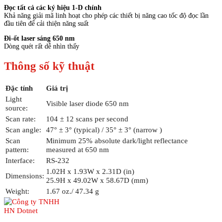
Đọc tất cả các ký hiệu 1-D chính
Khả năng giải mã linh hoạt cho phép các thiết bị năng cao tốc độ đọc lần
đầu tiên để cải thiện năng suất
Đi-ốt laser sáng 650 nm
Dòng quét rất dễ nhìn thấy
Thông số kỹ thuật
Đặc tính
Giá trị
Light
Visible laser diode 650 nm
source:
Scan rate:
104 ± 12 scans per second
Scan angle:
47° ± 3° (typical) / 35° ± 3° (narrow )
Scan
Minimum 25% absolute dark/light reflectance
pattern:
measured at 650 nm
Interface:
RS-232
1.02H x 1.93W x 2.31D (in)
Dimensions:
25.9H x 49.02W x 58.67D (mm)
Weight:
1.67 oz./ 47.34 g