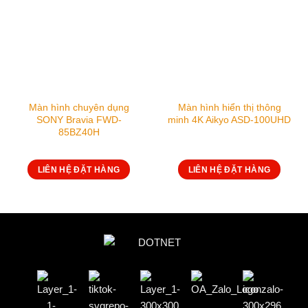
Màn hình chuyên dụng
Màn hình hiển thị thông
SONY Bravia FWD-
minh 4K Aikyo ASD-100UHD
85BZ40H
LIÊN HỆ ĐẶT HÀNG
LIÊN HỆ ĐẶT HÀNG