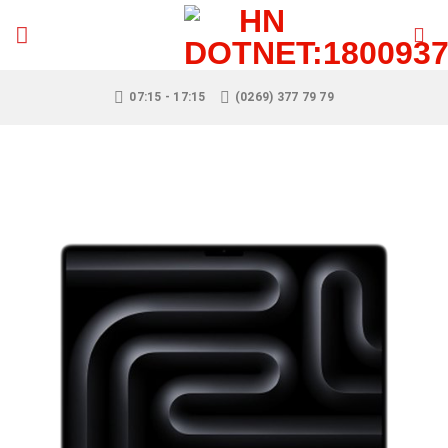
Skip
to
content
07:15 - 17:15
(0269) 377 79 79