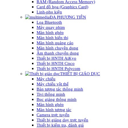
RAM (Random Access Memory)
Card đồ họa (Graphics Card)
Linh-phụ kiện
ĐA PHƯƠNG TIỆN
Loa Bluetooth
Máy quay phim
Màn hình ghép
Màn hình hiển thị
Màn hình quảng cáo
Màn hình chuyên dụng
Âm thanh chuyên dụng
Thiết bị HNTH AiKyo
Thiết bị HNTH Cisco
Thiết bị HNTH Polycom
THIẾT BỊ GIÁO DỤC
Máy chiếu
Máy chiếu vật thể
Bàn tương tác thông minh
Tivi thông minh
Bục giảng thông minh
Màn hình ghép
Màn hình tương tác
Camera trực tuyến
Thiết bị giảng dạy trực tuyến
Thiết bị kiểm tra, đánh giá