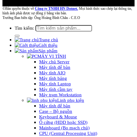
©Bản quyền thuộc về
Công ty TNHH HN Dotnet.
Mọi hình thức sao chép lại thông tin,
hình ảnh phải được sự đồng ý bằng văn bản.
Trưởng Ban biên tập: Ông Hoàng Bình Châu - C.E.O
Tìm kiếm:
Trang chủ
Giới thiệu
Sản phẩm
MÁY VI TÍNH
Máy chủ Server
Máy tính để bàn
Máy tính AIO
Máy tính bảng
Máy tính Laptop
Máy tính cầm tay
Máy trạm Workstation
Linh phụ kiện
Máy tính để bàn
Case – Bộ nguồn
Keyboard & Mouse
Ổ cứng (HDD hoặc SSD)
Mainboard (Bo mạch chủ)
CPU (Central Processing Unit)