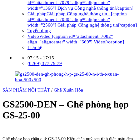
id="attachment_7079" align="aligncenter"
width="1366"] Dịch vụ Công nghệ thông tin[/caption]
Giải pháp
Giải pháp Công nghệ thông tin [caption
id="attachment_7080" align="aligncenter"
width="2560"] Giải pháp Công nghệ thông tin[/caption]
Tuyển dụng
Video
Video [caption id="attachment_7082"
align="aligncenter" width="660"] Video[/caption]
Liên hệ
07:15 - 17:15
(0269) 377 79 79
SẢN PHẨM NỘI THẤT
/
Ghế Xuân Hòa
GS2500-DEN – Ghế phòng họp
GS-25-00
Liên hệ đặt hàng
Ghế phòng họp chân quỳ GS-25-00 Kiểu chân quỳ sơn tính điện màu đen