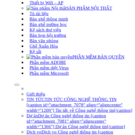
Thiết bị Wifi – AP
SẢN PHẨM NỘI THẤT
Tủ tài liệu
Bàn ghế thông minh
Bàn ghế trường học
Kệ sách thư viện
Bàn họp hội trường
Bàn văn phòng
Ghế Xuân Hòa
Kệ sắt
PHẦN MỀM BẢN QUYỀN
Phần mềm ADOBE
Phần mềm diệt Virus
Phần mềm Microsoft
Giới thiệu
TIN TỨC
TIN TỨC CÔNG NGHỆ THÔNG TIN
[caption id="attachment_7078" align="aligncenter"
width="1200"] Tin tức về Công nghệ thông tin[/caption]
Dự án
Dự án Công nghệ thông tin [caption
id="attachment_7081" align="aligncenter"
width="1366"] Dự án Công nghệ thông tin[/caption]
Dịch vụ
Dịch vụ Công nghệ thông tin [caption