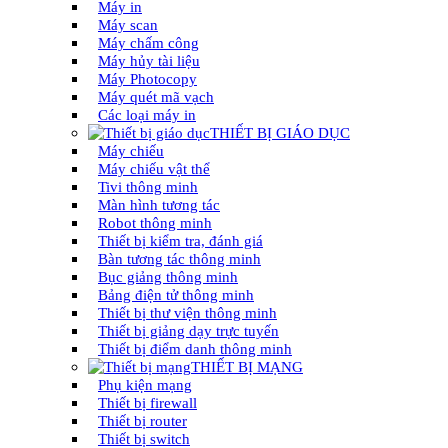
Máy in
Máy scan
Máy chấm công
Máy hủy tài liệu
Máy Photocopy
Máy quét mã vạch
Các loại máy in
THIẾT BỊ GIÁO DỤC
Máy chiếu
Máy chiếu vật thể
Tivi thông minh
Màn hình tương tác
Robot thông minh
Thiết bị kiểm tra, đánh giá
Bàn tương tác thông minh
Bục giảng thông minh
Bảng điện tử thông minh
Thiết bị thư viện thông minh
Thiết bị giảng dạy trực tuyến
Thiết bị điểm danh thông minh
THIẾT BỊ MẠNG
Phụ kiện mạng
Thiết bị firewall
Thiết bị router
Thiết bị switch