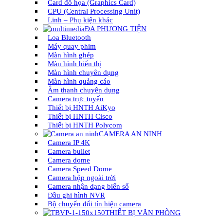
Card đồ họa (Graphics Card)
CPU (Central Processing Unit)
Linh – Phụ kiện khác
ĐA PHƯƠNG TIỆN
Loa Bluetooth
Máy quay phim
Màn hình ghép
Màn hình hiển thị
Màn hình chuyên dụng
Màn hình quảng cáo
Âm thanh chuyên dụng
Camera trực tuyến
Thiết bị HNTH AiKyo
Thiết bị HNTH Cisco
Thiết bị HNTH Polycom
CAMERA AN NINH
Camera IP 4K
Camera bullet
Camera dome
Camera Speed Dome
Camera hộp ngoài trời
Camera nhận dạng biển số
Đầu ghi hình NVR
Bộ chuyển đổi tín hiệu camera
THIẾT BỊ VĂN PHÒNG