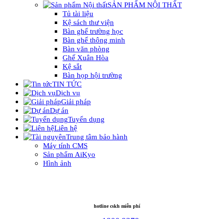
SẢN PHẨM NỘI THẤT
Tủ tài liệu
Kệ sách thư viện
Bàn ghế trường học
Bàn ghế thông minh
Bàn văn phòng
Ghế Xuân Hòa
Kệ sắt
Bàn họp hội trường
TIN TỨC
Dịch vụ
Giải pháp
Dự án
Tuyển dụng
Liên hệ
Trung tâm bảo hành
Máy tính CMS
Sản phẩm AiKyo
Hình ảnh
hotline cskh miễn phí