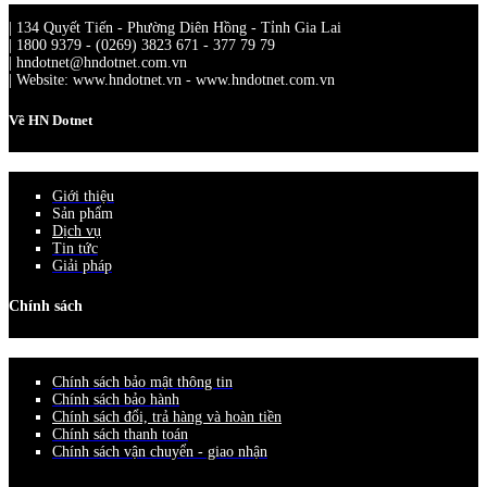
| 134 Quyết Tiến - Phường Diên Hồng - Tỉnh Gia Lai
| 1800 9379 - (0269) 3823 671 - 377 79 79
| hndotnet@hndotnet.com.vn
| Website: www.hndotnet.vn - www.hndotnet.com.vn
Về HN Dotnet
Giới thiệu
Sản phẩm
Dịch vụ
Tin tức
Giải pháp
Chính sách
Chính sách bảo mật thông tin
Chính sách bảo hành
Chính sách đổi, trả hàng và hoàn tiền
Chính sách thanh toán
Chính sách vận chuyển - giao nhận