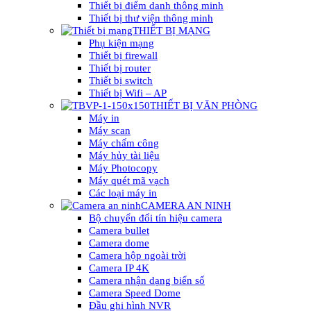
Thiết bị điểm danh thông minh
Thiết bị thư viện thông minh
THIẾT BỊ MẠNG
Phụ kiện mạng
Thiết bị firewall
Thiết bị router
Thiết bị switch
Thiết bị Wifi – AP
THIẾT BỊ VĂN PHÒNG
Máy in
Máy scan
Máy chấm công
Máy hủy tài liệu
Máy Photocopy
Máy quét mã vạch
Các loại máy in
CAMERA AN NINH
Bộ chuyển đổi tín hiệu camera
Camera bullet
Camera dome
Camera hộp ngoài trời
Camera IP 4K
Camera nhận dạng biển số
Camera Speed Dome
Đầu ghi hình NVR