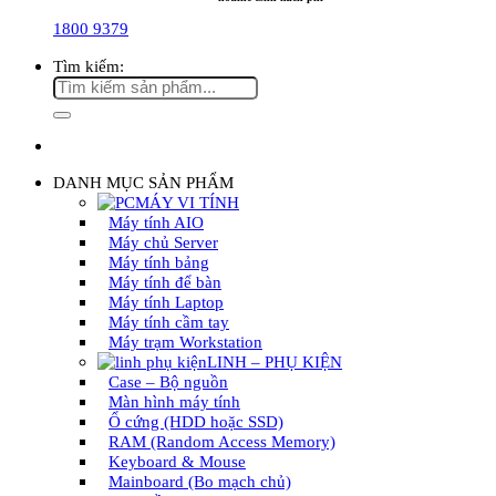
1800 9379
Tìm kiếm:
DANH MỤC SẢN PHẨM
MÁY VI TÍNH
Máy tính AIO
Máy chủ Server
Máy tính bảng
Máy tính để bàn
Máy tính Laptop
Máy tính cầm tay
Máy trạm Workstation
LINH – PHỤ KIỆN
Case – Bộ nguồn
Màn hình máy tính
Ổ cứng (HDD hoặc SSD)
RAM (Random Access Memory)
Keyboard & Mouse
Mainboard (Bo mạch chủ)