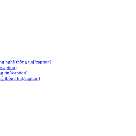
 nghệ thông tin[/caption]
/caption]
g tin[/caption]
̣ thông tin[/caption]