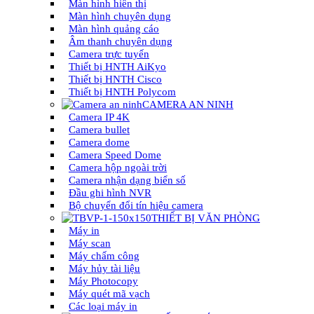
Màn hình hiển thị
Màn hình chuyên dụng
Màn hình quảng cáo
Âm thanh chuyên dụng
Camera trực tuyến
Thiết bị HNTH AiKyo
Thiết bị HNTH Cisco
Thiết bị HNTH Polycom
CAMERA AN NINH
Camera IP 4K
Camera bullet
Camera dome
Camera Speed Dome
Camera hộp ngoài trời
Camera nhận dạng biển số
Đầu ghi hình NVR
Bộ chuyển đổi tín hiệu camera
THIẾT BỊ VĂN PHÒNG
Máy in
Máy scan
Máy chấm công
Máy hủy tài liệu
Máy Photocopy
Máy quét mã vạch
Các loại máy in