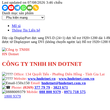
Last updated on 07/08/2026 3:46 chiều
Danh mục sản phẩm
Mô tả
Thông Tin Liên hệ
Dây cáp DisplayPort đực sang DVI-D (24+1) đực hỗ trợ 1920×1200 dài 1-
được từ Displayport sang DVI (không chuyển ngược lại) Hỗ trợ 1920×1200 
CÔNG TY TNHH HN DOTNET
Office: 134 Quyết Tiến - Phường Diên Hồng - Tỉnh Gia Lai
Website:
www.hndotnet.vn
-
www.hndotnet.com.vn
Email:
hndotnet@hndotnet.com.vn
Phone:
(0269)
377 79 79
-
3823 671
Mobile:
088 800 9379
-
0971 718 575
1800 9379