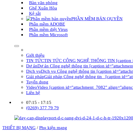
Bàn văn phòng
Ghế Xuân Hòa
Kệ sắt
PHẦN MỀM BẢN QUYỀN
Phần mềm ADOBE
Phần mềm diệt Virus
Phần mềm Microsoft
Giới thiệu
TIN TỨC
TIN TỨC CÔNG NGHỆ THÔNG TIN [caption id="at
Dự án
Dự án Công nghệ thông tin [caption id="attachment
Dịch vụ
Dịch vụ Công nghệ thông tin [caption id="attach
Giải pháp
Giải pháp Công nghệ thông tin [caption id="a
Tuyển dụng
Video
Video [caption id="attachment_7082" align="alignc
Liên hệ
07:15 - 17:15
(0269) 377 79 79
THIẾT BỊ MẠNG
/
Phụ kiện mạng