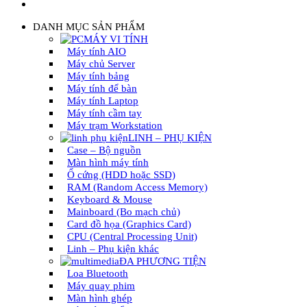
DANH MỤC SẢN PHẨM
MÁY VI TÍNH
Máy tính AIO
Máy chủ Server
Máy tính bảng
Máy tính để bàn
Máy tính Laptop
Máy tính cầm tay
Máy trạm Workstation
LINH – PHỤ KIỆN
Case – Bộ nguồn
Màn hình máy tính
Ổ cứng (HDD hoặc SSD)
RAM (Random Access Memory)
Keyboard & Mouse
Mainboard (Bo mạch chủ)
Card đồ họa (Graphics Card)
CPU (Central Processing Unit)
Linh – Phụ kiện khác
ĐA PHƯƠNG TIỆN
Loa Bluetooth
Máy quay phim
Màn hình ghép