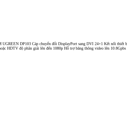
8M UGREEN DP103 Cáp chuyển đổi DisplayPort sang DVI 24+1 Kết nối thiết 
hoặc HDTV độ phân giải lên đến 1080p Hỗ trợ băng thông video lên 10.8Gpbs