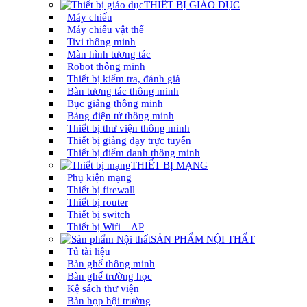
THIẾT BỊ GIÁO DỤC
Máy chiếu
Máy chiếu vật thể
Tivi thông minh
Màn hình tương tác
Robot thông minh
Thiết bị kiểm tra, đánh giá
Bàn tương tác thông minh
Bục giảng thông minh
Bảng điện tử thông minh
Thiết bị thư viện thông minh
Thiết bị giảng dạy trực tuyến
Thiết bị điểm danh thông minh
THIẾT BỊ MẠNG
Phụ kiện mạng
Thiết bị firewall
Thiết bị router
Thiết bị switch
Thiết bị Wifi – AP
SẢN PHẨM NỘI THẤT
Tủ tài liệu
Bàn ghế thông minh
Bàn ghế trường học
Kệ sách thư viện
Bàn họp hội trường