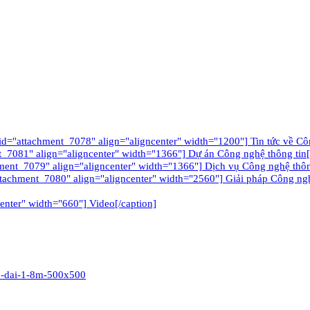
tachment_7078" align="aligncenter" width="1200"] Tin tức về Công
_7081" align="aligncenter" width="1366"] Dự án Công nghệ thông tin[
ment_7079" align="aligncenter" width="1366"] Dịch vụ Công nghệ thôn
ttachment_7080" align="aligncenter" width="2560"] Giải pháp Công nghê
enter" width="660"] Video[/caption]