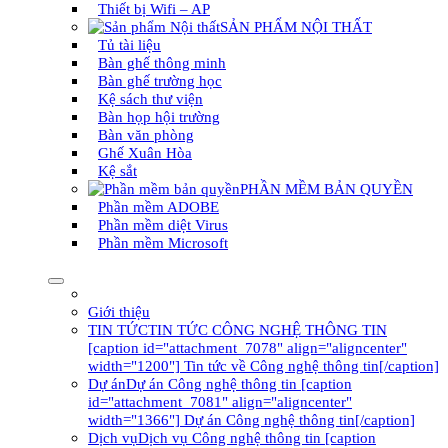
Thiết bị Wifi – AP
SẢN PHẨM NỘI THẤT
Tủ tài liệu
Bàn ghế thông minh
Bàn ghế trường học
Kệ sách thư viện
Bàn họp hội trường
Bàn văn phòng
Ghế Xuân Hòa
Kệ sắt
PHẦN MỀM BẢN QUYỀN
Phần mềm ADOBE
Phần mềm diệt Virus
Phần mềm Microsoft
Giới thiệu
TIN TỨC
TIN TỨC CÔNG NGHỆ THÔNG TIN
[caption id="attachment_7078" align="aligncenter"
width="1200"] Tin tức về Công nghệ thông tin[/caption]
Dự án
Dự án Công nghệ thông tin [caption
id="attachment_7081" align="aligncenter"
width="1366"] Dự án Công nghệ thông tin[/caption]
Dịch vụ
Dịch vụ Công nghệ thông tin [caption