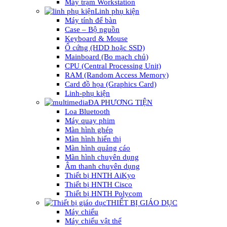
Máy trạm Workstation
Linh phụ kiện
Máy tính để bàn
Case – Bộ nguồn
Keyboard & Mouse
Ổ cứng (HDD hoặc SSD)
Mainboard (Bo mạch chủ)
CPU (Central Processing Unit)
RAM (Random Access Memory)
Card đồ họa (Graphics Card)
Linh-phụ kiện
ĐA PHƯƠNG TIỆN
Loa Bluetooth
Máy quay phim
Màn hình ghép
Màn hình hiển thị
Màn hình quảng cáo
Màn hình chuyên dụng
Âm thanh chuyên dụng
Thiết bị HNTH AiKyo
Thiết bị HNTH Cisco
Thiết bị HNTH Polycom
THIẾT BỊ GIÁO DỤC
Máy chiếu
Máy chiếu vật thể