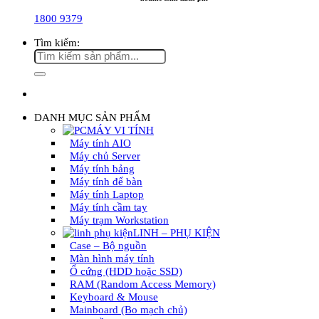
1800 9379
Tìm kiếm:
DANH MỤC SẢN PHẨM
MÁY VI TÍNH
Máy tính AIO
Máy chủ Server
Máy tính bảng
Máy tính để bàn
Máy tính Laptop
Máy tính cầm tay
Máy trạm Workstation
LINH – PHỤ KIỆN
Case – Bộ nguồn
Màn hình máy tính
Ổ cứng (HDD hoặc SSD)
RAM (Random Access Memory)
Keyboard & Mouse
Mainboard (Bo mạch chủ)