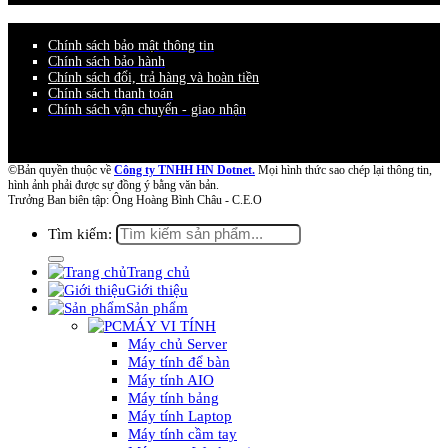
Chính sách bảo mật thông tin
Chính sách bảo hành
Chính sách đổi, trả hàng và hoàn tiền
Chính sách thanh toán
Chính sách vận chuyển - giao nhận
©Bản quyền thuộc về
Công ty TNHH HN Dotnet.
Mọi hình thức sao chép lại thông tin,
hình ảnh phải được sự đồng ý bằng văn bản.
Trưởng Ban biên tập: Ông Hoàng Bình Châu - C.E.O
Tìm kiếm:
Trang chủ
Giới thiệu
Sản phẩm
MÁY VI TÍNH
Máy chủ Server
Máy tính để bàn
Máy tính AIO
Máy tính bảng
Máy tính Laptop
Máy tính cầm tay