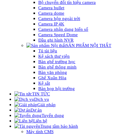
Bộ chuyển đổi tín hiệu camera
Camera bullet
Camera dome
Camera hộp ngoài trời
Camera IP 4K
Camera nhận dạng biển số
Camera Speed Dome
Đầu ghi hình NVR
SẢN PHẨM NỘI THẤT
Tủ tài liệu
Kệ sách thư viện
Bàn ghế trường học
Bàn ghế thông minh
Bàn văn phòng
Ghế Xuân Hòa
Kệ sắt
Bàn họp hội trường
TIN TỨC
Dịch vụ
Giải pháp
Dự án
Tuyển dụng
Liên hệ
Trung tâm bảo hành
Máy tính CMS