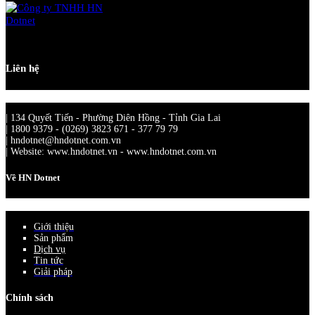
Liên hệ
| 134 Quyết Tiến - Phường Diên Hồng - Tỉnh Gia Lai
| 1800 9379 - (0269) 3823 671 - 377 79 79
| hndotnet@hndotnet.com.vn
| Website: www.hndotnet.vn - www.hndotnet.com.vn
Về HN Dotnet
Giới thiệu
Sản phẩm
Dịch vụ
Tin tức
Giải pháp
Chính sách