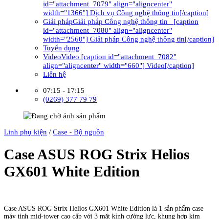
id="attachment_7079" align="aligncenter"
width="1366"] Dịch vụ Công nghệ thông tin[/caption]
Giải pháp
Giải pháp Công nghệ thông tin [caption
id="attachment_7080" align="aligncenter"
width="2560"] Giải pháp Công nghệ thông tin[/caption]
Tuyển dụng
Video
Video [caption id="attachment_7082"
align="aligncenter" width="660"] Video[/caption]
Liên hệ
07:15 - 17:15
(0269) 377 79 79
Linh phụ kiện
/
Case - Bộ nguồn
Case ASUS ROG Strix Helios
GX601 White Edition
Liên hệ đặt hàng
Case ASUS ROG Strix Helios GX601 White Edition là 1 sản phẩm case
máy tính mid-tower cao cấp với 3 mặt kính cường lực, khung hợp kim