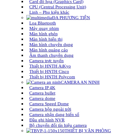
Card đồ họa (Graphics Card)
CPU (Central Processing Unit)
Linh – Phụ kiện khác
ĐA PHƯƠNG TIỆN
Loa Bluetooth
Máy quay phim
Màn hình ghép
Màn hình hiển thị
Màn hình chuyên dụng
Màn hình quảng cáo
Âm thanh chuyên dụng
Camera trực tuyến
Thiết bị HNTH AiKyo
Thiết bị HNTH Cisco
Thiết bị HNTH Polycom
CAMERA AN NINH
Camera IP 4K
Camera bullet
Camera dome
Camera Speed Dome
Camera hộp ngoài trời
Camera nhận dạng biển số
Đầu ghi hình NVR
Bộ chuyển đổi tín hiệu camera
THIẾT BỊ VĂN PHÒNG