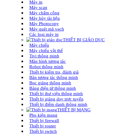
Máy in
Máy scan
Máy chấm công
Máy hủy tài liệu
Máy Photocopy
Máy quét mã vạch
Các loại máy in
THIẾT BỊ GIÁO DỤC
Máy chiếu
Máy chiếu vật thể
Tivi thông minh
Màn hình tương tác
Robot thông minh
Thiết bị kiểm tra, đánh giá
Bàn tương tác thông minh
Bục giảng thông minh
Bảng điện tử thông minh
Thiết bị thư viện thông minh
Thiết bị giảng dạy trực tuyến
Thiết bị điểm danh thông minh
THIẾT BỊ MẠNG
Phụ kiện mạng
Thiết bị firewall
Thiết bị router
Thiết bị switch