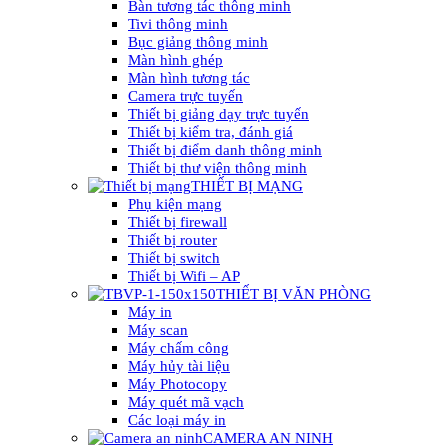
Bàn tương tác thông minh
Tivi thông minh
Bục giảng thông minh
Màn hình ghép
Màn hình tương tác
Camera trực tuyến
Thiết bị giảng dạy trực tuyến
Thiết bị kiểm tra, đánh giá
Thiết bị điểm danh thông minh
Thiết bị thư viện thông minh
THIẾT BỊ MẠNG
Phụ kiện mạng
Thiết bị firewall
Thiết bị router
Thiết bị switch
Thiết bị Wifi – AP
THIẾT BỊ VĂN PHÒNG
Máy in
Máy scan
Máy chấm công
Máy hủy tài liệu
Máy Photocopy
Máy quét mã vạch
Các loại máy in
CAMERA AN NINH