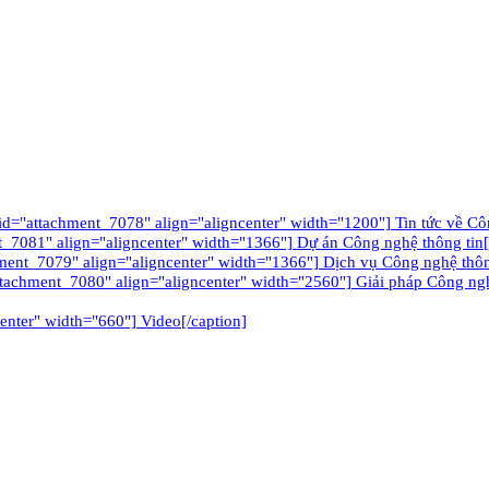
tachment_7078" align="aligncenter" width="1200"] Tin tức về Công
_7081" align="aligncenter" width="1366"] Dự án Công nghệ thông tin[
ment_7079" align="aligncenter" width="1366"] Dịch vụ Công nghệ thôn
ttachment_7080" align="aligncenter" width="2560"] Giải pháp Công nghê
enter" width="660"] Video[/caption]