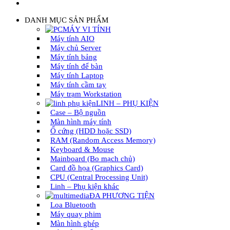
DANH MỤC SẢN PHẨM
MÁY VI TÍNH
Máy tính AIO
Máy chủ Server
Máy tính bảng
Máy tính để bàn
Máy tính Laptop
Máy tính cầm tay
Máy trạm Workstation
LINH – PHỤ KIỆN
Case – Bộ nguồn
Màn hình máy tính
Ổ cứng (HDD hoặc SSD)
RAM (Random Access Memory)
Keyboard & Mouse
Mainboard (Bo mạch chủ)
Card đồ họa (Graphics Card)
CPU (Central Processing Unit)
Linh – Phụ kiện khác
ĐA PHƯƠNG TIỆN
Loa Bluetooth
Máy quay phim
Màn hình ghép