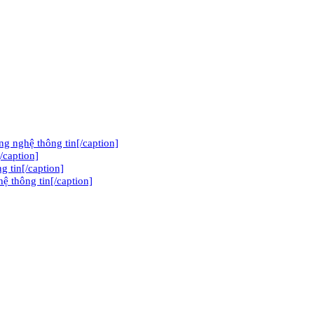
 nghệ thông tin[/caption]
/caption]
g tin[/caption]
̣ thông tin[/caption]