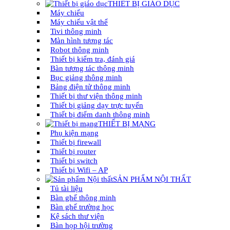
THIẾT BỊ GIÁO DỤC
Máy chiếu
Máy chiếu vật thể
Tivi thông minh
Màn hình tương tác
Robot thông minh
Thiết bị kiểm tra, đánh giá
Bàn tương tác thông minh
Bục giảng thông minh
Bảng điện tử thông minh
Thiết bị thư viện thông minh
Thiết bị giảng dạy trực tuyến
Thiết bị điểm danh thông minh
THIẾT BỊ MẠNG
Phụ kiện mạng
Thiết bị firewall
Thiết bị router
Thiết bị switch
Thiết bị Wifi – AP
SẢN PHẨM NỘI THẤT
Tủ tài liệu
Bàn ghế thông minh
Bàn ghế trường học
Kệ sách thư viện
Bàn họp hội trường