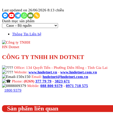
Last updated on 26/06/2026 8:13 chiều
Danh mục sản phẩm
Thông Tin Liên hệ
CÔNG TY TNHH HN DOTNET
Office: 134 Quyết Tiến - Phường Diên Hồng - Tỉnh Gia Lai
Website:
www.hndotnet.vn
-
www.hndotnet.com.vn
Email:
hndotnet@hndotnet.com.vn
Phone:
(0269)
377 79 79
-
3823 671
Mobile:
088 800 9379
-
0971 718 575
1800 9379
Sản phẩm liên quan