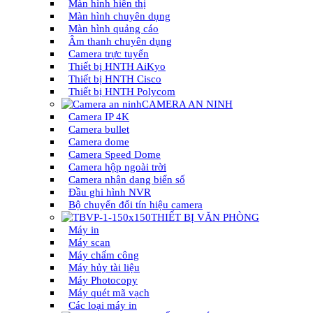
Màn hình hiển thị
Màn hình chuyên dụng
Màn hình quảng cáo
Âm thanh chuyên dụng
Camera trực tuyến
Thiết bị HNTH AiKyo
Thiết bị HNTH Cisco
Thiết bị HNTH Polycom
CAMERA AN NINH
Camera IP 4K
Camera bullet
Camera dome
Camera Speed Dome
Camera hộp ngoài trời
Camera nhận dạng biển số
Đầu ghi hình NVR
Bộ chuyển đổi tín hiệu camera
THIẾT BỊ VĂN PHÒNG
Máy in
Máy scan
Máy chấm công
Máy hủy tài liệu
Máy Photocopy
Máy quét mã vạch
Các loại máy in