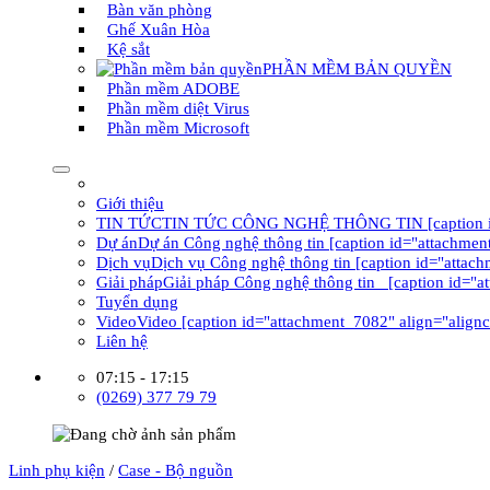
Bàn văn phòng
Ghế Xuân Hòa
Kệ sắt
PHẦN MỀM BẢN QUYỀN
Phần mềm ADOBE
Phần mềm diệt Virus
Phần mềm Microsoft
Giới thiệu
TIN TỨC
TIN TỨC CÔNG NGHỆ THÔNG TIN [caption id="at
Dự án
Dự án Công nghệ thông tin [caption id="attachment
Dịch vụ
Dịch vụ Công nghệ thông tin [caption id="attach
Giải pháp
Giải pháp Công nghệ thông tin [caption id="a
Tuyển dụng
Video
Video [caption id="attachment_7082" align="alignc
Liên hệ
07:15 - 17:15
(0269) 377 79 79
Linh phụ kiện
/
Case - Bộ nguồn