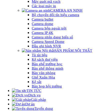
Máy quét mã vạch
Các loại máy in
CAMERA AN NINH
Bộ chuyển đổi tín hiệu camera
Camera bullet
Camera dome
Camera hộp ngoài trời
Camera IP 4K
Camera nhận dạng biển số
Camera Speed Dome
Đầu ghi hình NVR
SẢN PHẨM NỘI THẤT
Tủ tài liệu
Kệ sách thư viện
Bàn ghế trường học
Bàn ghế thông minh
Bàn văn phòng
Ghế Xuân Hòa
Kệ sắt
Bàn họp hội trường
TIN TỨC
Dịch vụ
Giải pháp
Dự án
Tuyển dụng