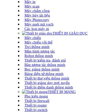
Máy in
Máy scan
Máy chấm công
Máy hủy tài liệu
Máy Photocopy
Máy quét mã vạch
Các loại máy in
THIẾT BỊ GIÁO DỤC
Máy chiếu
Máy chiếu vật thể
Tivi thông minh
Màn hình tương tác
Robot thông minh
Thiết bị kiểm tra, đánh giá
Bàn tương tác thông minh
Bục giảng thông minh
Bảng điện tử thông minh
Thiết bị thư viện thông minh
Thiết bị giảng dạy trực tuyến
Thiết bị điểm danh thông minh
THIẾT BỊ MẠNG
Phụ kiện mạng
Thiết bị firewall
Thiết bị router
Thiết bị switch