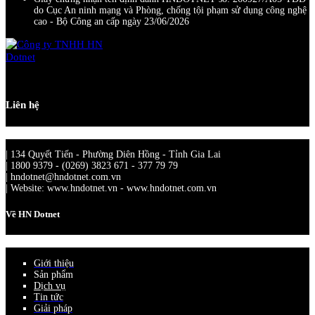
do Cục An ninh mạng và Phòng, chống tội phạm sử dụng công nghệ
cao - Bộ Công an cấp ngày 23/06/2026
Liên hệ
| 134 Quyết Tiến - Phường Diên Hồng - Tỉnh Gia Lai
| 1800 9379 - (0269) 3823 671 - 377 79 79
| hndotnet@hndotnet.com.vn
| Website: www.hndotnet.vn - www.hndotnet.com.vn
Về HN Dotnet
Giới thiệu
Sản phẩm
Dịch vụ
Tin tức
Giải pháp