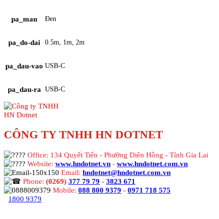
pa_mau
Đen
pa_do-dai
0.5m, 1m, 2m
pa_dau-vao
USB-C
pa_dau-ra
USB-C
CÔNG TY TNHH HN DOTNET
Office: 134 Quyết Tiến - Phường Diên Hồng - Tỉnh Gia Lai
Website:
www.hndotnet.vn
-
www.hndotnet.com.vn
Email:
hndotnet@hndotnet.com.vn
Phone:
(0269)
377 79 79
-
3823 671
Mobile:
088 800 9379
-
0971 718 575
1800 9379