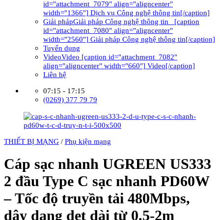
id="attachment_7079" align="aligncenter"
width="1366"] Dịch vụ Công nghệ thông tin[/caption]
Giải pháp
Giải pháp Công nghệ thông tin [caption
id="attachment_7080" align="aligncenter"
width="2560"] Giải pháp Công nghệ thông tin[/caption]
Tuyển dụng
Video
Video [caption id="attachment_7082"
align="aligncenter" width="660"] Video[/caption]
Liên hệ
07:15 - 17:15
(0269) 377 79 79
THIẾT BỊ MẠNG
/
Phụ kiện mạng
Cáp sạc nhanh UGREEN US333
2 đầu Type C sạc nhanh PD60W
– Tốc độ truyền tải 480Mbps,
dây dạng dẹt dài từ 0.5-2m