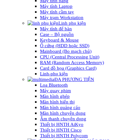
Máy tính bảng
Máy tính Laptop
Máy tính cầm tay
Máy trạm Workstation
Linh phụ kiện
Máy tính để bàn
Case – Bộ nguồn
Keyboard & Mouse
Ổ cứng (HDD hoặc SSD)
Mainboard (Bo mạch chủ)
CPU (Central Processing Unit)
RAM (Random Access Memory)
Card đồ họa (Graphics Card)
Linh-phụ kiện
ĐA PHƯƠNG TIỆN
Loa Bluetooth
Máy quay phim
Màn hình ghép
Màn hình hiển thị
Màn hình quảng cáo
Màn hình chuyên dụng
Âm thanh chuyên dụng
Thiết bị HNTH AiKyo
Thiết bị HNTH Cisco
Thiết bị HNTH Polycom