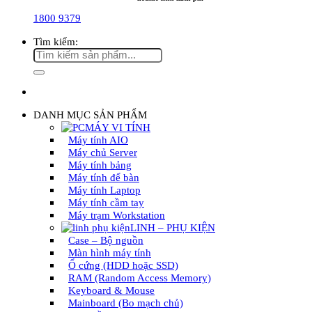
1800 9379
Tìm kiếm:
DANH MỤC SẢN PHẨM
MÁY VI TÍNH
Máy tính AIO
Máy chủ Server
Máy tính bảng
Máy tính để bàn
Máy tính Laptop
Máy tính cầm tay
Máy trạm Workstation
LINH – PHỤ KIỆN
Case – Bộ nguồn
Màn hình máy tính
Ổ cứng (HDD hoặc SSD)
RAM (Random Access Memory)
Keyboard & Mouse
Mainboard (Bo mạch chủ)