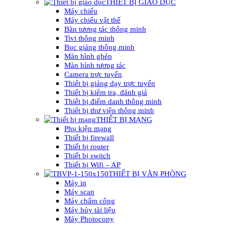
THIẾT BỊ GIÁO DỤC
Máy chiếu
Máy chiếu vật thể
Bàn tương tác thông minh
Tivi thông minh
Bục giảng thông minh
Màn hình ghép
Màn hình tương tác
Camera trực tuyến
Thiết bị giảng dạy trực tuyến
Thiết bị kiểm tra, đánh giá
Thiết bị điểm danh thông minh
Thiết bị thư viện thông minh
THIẾT BỊ MẠNG
Phụ kiện mạng
Thiết bị firewall
Thiết bị router
Thiết bị switch
Thiết bị Wifi – AP
THIẾT BỊ VĂN PHÒNG
Máy in
Máy scan
Máy chấm công
Máy hủy tài liệu
Máy Photocopy