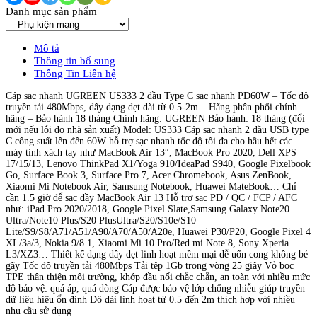
Danh mục sản phẩm
Mô tả
Thông tin bổ sung
Thông Tin Liên hệ
Cáp sạc nhanh UGREEN US333 2 đầu Type C sạc nhanh PD60W – Tốc độ
truyền tải 480Mbps, dây dạng dẹt dài từ 0.5-2m – Hãng phân phối chính
hãng – Bảo hành 18 tháng Chính hãng: UGREEN Bảo hành: 18 tháng (đổi
mới nếu lỗi do nhà sản xuất) Model: US333 Cáp sạc nhanh 2 đầu USB type
C công suất lên đến 60W hỗ trợ sạc nhanh tốc độ tối đa cho hầu hết các
máy tính xách tay như MacBook Air 13″, MacBook Pro 2020, Dell XPS
17/15/13, Lenovo ThinkPad X1/Yoga 910/IdeaPad S940, Google Pixelbook
Go, Surface Book 3, Surface Pro 7, Acer Chromebook, Asus ZenBook,
Xiaomi Mi Notebook Air, Samsung Notebook, Huawei MateBook… Chỉ
cần 1.5 giờ để sạc đầy MacBook Air 13 Hỗ trợ sạc PD / QC / FCP / AFC
như: iPad Pro 2020/2018, Google Pixel Slate,Samsung Galaxy Note20
Ultra/Note10 Plus/S20 PlusUltra/S20/S10e/S10
Lite/S9/S8/A71/A51/A90/A70/A50/A20e, Huawei P30/P20, Google Pixel 4
XL/3a/3, Nokia 9/8.1, Xiaomi Mi 10 Pro/Red mi Note 8, Sony Xperia
L3/XZ3… Thiết kế dạng dây dẹt linh hoạt mềm mại dễ uốn cong không bẻ
gãy Tốc độ truyền tải 480Mbps Tải tệp 1Gb trong vòng 25 giây Vỏ bọc
TPE thân thiện môi trường, khớp đầu nối chắc chắn, an toàn với nhiều mức
độ bảo vệ: quá áp, quá dòng Cáp được bảo vệ lớp chống nhiễu giúp truyền
dữ liệu hiệu ổn định Độ dài linh hoạt từ 0.5 đến 2m thích hợp với nhiều
nhu cầu sử dụng