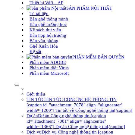
Thiết bị Wifi – AP
SẢN PHẨM NỘI THẤT
Tủ tài liệu
Bàn ghế thông minh
Bàn ghế trường học
Kệ sách thư viện
Bàn họp hội trường
Bàn văn phòng
Ghế Xuân Hòa
Kệ sắt
PHẦN MỀM BẢN QUYỀN
Phần mềm ADOBE
Phần mềm diệt Virus
Phần mềm Microsoft
Giới thiệu
TIN TỨC
TIN TỨC CÔNG NGHỆ THÔNG TIN
[caption id="attachment_7078" align="aligncenter"
width="1200"] Tin tức về Công nghệ thông tin[/caption]
Dự án
Dự án Công nghệ thông tin [caption
id="attachment_7081" align="aligncenter"
width="1366"] Dự án Công nghệ thông tin[/caption]
Dịch vụ
Dịch vụ Công nghệ thông tin [caption