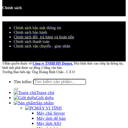
Chính sách
Chính sách bảo mật thông tin
Chính sách bảo hành
Chính sách đổi, trả hàng và hoàn tiền
Chính sách thanh toán
Chính sách vận chuyển - giao nhận
©Bản quyền thuộc về
Công ty TNHH HN Dotnet.
Mọi hình thức sao chép lại thông tin,
hình ảnh phải được sự đồng ý bằng văn bản.
Trưởng Ban biên tập: Ông Hoàng Bình Châu - C.E.O
Tìm kiếm:
Trang chủ
Giới thiệu
Sản phẩm
MÁY VI TÍNH
Máy chủ Server
Máy tính để bàn
Máy tính AIO