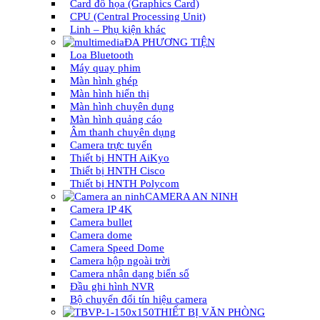
Card đồ họa (Graphics Card)
CPU (Central Processing Unit)
Linh – Phụ kiện khác
ĐA PHƯƠNG TIỆN
Loa Bluetooth
Máy quay phim
Màn hình ghép
Màn hình hiển thị
Màn hình chuyên dụng
Màn hình quảng cáo
Âm thanh chuyên dụng
Camera trực tuyến
Thiết bị HNTH AiKyo
Thiết bị HNTH Cisco
Thiết bị HNTH Polycom
CAMERA AN NINH
Camera IP 4K
Camera bullet
Camera dome
Camera Speed Dome
Camera hộp ngoài trời
Camera nhận dạng biển số
Đầu ghi hình NVR
Bộ chuyển đổi tín hiệu camera
THIẾT BỊ VĂN PHÒNG