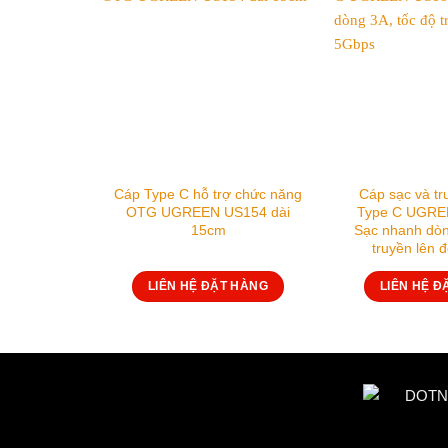
Cáp Type C hỗ trợ chức năng
Cáp sạc và tr
OTG UGREEN US154 dài
Type C UGRE
15cm
Sạc nhanh dòn
truyền lên 
LIÊN HỆ ĐẶT HÀNG
LIÊN HỆ Đ