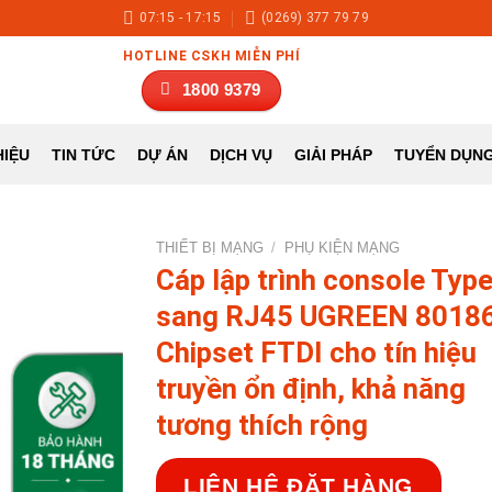
07:15 - 17:15
(0269) 377 79 79
HOTLINE CSKH MIỄN PHÍ
1800 9379
HIỆU
TUYỂN DỤN
TIN TỨC
DỰ ÁN
DỊCH VỤ
GIẢI PHÁP
THIẾT BỊ MẠNG
/
PHỤ KIỆN MẠNG
Cáp lập trình console Type
sang RJ45 UGREEN 80186
Chipset FTDI cho tín hiệu
truyền ổn định, khả năng
tương thích rộng
LIÊN HỆ ĐẶT HÀNG