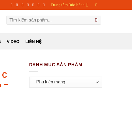
Trung tâm Bảo hành
Tìm
kiếm:
G
LIÊN HỆ
VIDEO
DANH MỤC SẢN PHẨM
 C
 –