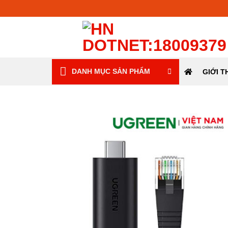
Skip
to
content
GIỚI T
DANH MỤC SẢN PHẨM