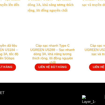
uyền dữ liệu
Cáp sạc nhanh Type C
Cáp sạc 
EN US184 –
UGREEN US288 – Sạc nhanh
UGREEN US3
g 3A, tốc độ
dòng 3A, khả năng tương
sạc và tr
đến 5Gbps
thích rộng, lõi đồng nguyên
chất
ẶT HÀNG
LIÊN HỆ ĐẶT HÀNG
LIÊN H