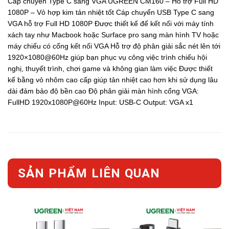
Cáp chuyển Type C sang VGA UGREEN CM160 – Hỗ trợ Full HD
1080P – Vỏ hợp kim tản nhiệt tốt Cáp chuyển USB Type C sang
VGA hỗ trợ Full HD 1080P Được thiết kế để kết nối với máy tính
xách tay như Macbook hoặc Surface pro sang màn hình TV hoặc
máy chiếu có cổng kết nối VGA Hỗ trợ độ phân giải sắc nét lên tới
1920×1080@60Hz giúp bạn phục vụ công việc trình chiếu hội
nghị, thuyết trình, chơi game và không gian làm việc Được thiết
kế bằng vỏ nhôm cao cấp giúp tản nhiệt cao hơn khi sử dụng lâu
dài đảm bảo độ bền cao Độ phân giải màn hình cổng VGA:
FullHD 1920x1080P@60Hz Input: USB-C Output: VGA x1
SẢN PHẨM LIÊN QUAN