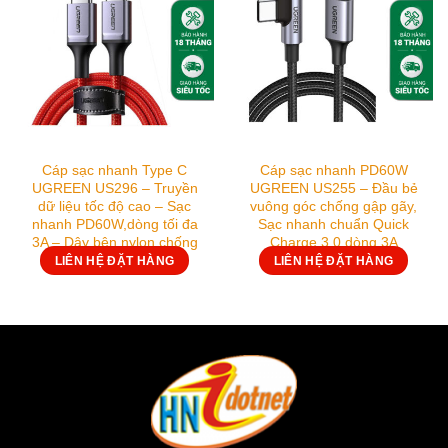
Cáp sạc nhanh Type C
Cáp sạc nhanh PD60W
UGREEN US296 – Truyền
UGREEN US255 – Đầu bẻ
dữ liệu tốc độ cao – Sạc
vuông góc chống gập gãy,
nhanh PD60W,dòng tối đa
Sạc nhanh chuẩn Quick
3A – Dây bện nylon chống
Charge 3.0 dòng 3A
rối
LIÊN HỆ ĐẶT HÀNG
LIÊN HỆ ĐẶT HÀNG