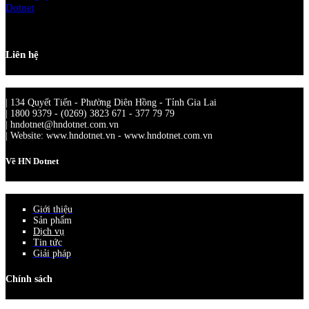
Liên hệ
| 134 Quyết Tiến - Phường Diên Hồng - Tỉnh Gia Lai
| 1800 9379 - (0269) 3823 671 - 377 79 79
| hndotnet@hndotnet.com.vn
| Website: www.hndotnet.vn - www.hndotnet.com.vn
Về HN Dotnet
Giới thiệu
Sản phẩm
Dịch vụ
Tin tức
Giải pháp
Chính sách