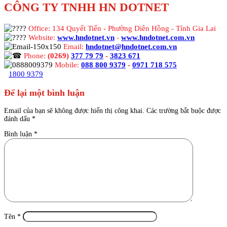
CÔNG TY TNHH HN DOTNET
Office: 134 Quyết Tiến - Phường Diên Hồng - Tỉnh Gia Lai
Website:
www.hndotnet.vn
-
www.hndotnet.com.vn
Email:
hndotnet@hndotnet.com.vn
Phone:
(0269)
377 79 79
-
3823 671
Mobile:
088 800 9379
-
0971 718 575
1800 9379
Để lại một bình luận
Email của bạn sẽ không được hiển thị công khai.
Các trường bắt buộc được
đánh dấu
*
Bình luận
*
Tên
*