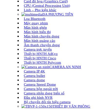
Card đồ họa (Graphics Card)
CPU (Central Processing Unit)
Linh – Phụ kiện khác
ĐA PHƯƠNG TIỆN
Loa Bluetooth
Máy quay phim
Màn hình ghép
Màn hình hiển thị
Màn hình chuyên dụng
Màn hình quảng cáo
Âm thanh chuyên dụng
Camera trực tuyến
Thiết bị HNTH AiKyo
Thiết bị HNTH Cisco
Thiết bị HNTH Polycom
CAMERA AN NINH
Camera IP 4K
Camera bullet
Camera dome
Camera Speed Dome
Camera hộp ngoài trời
Camera nhận dạng biển số
Đầu ghi hình NVR
Bộ chuyển đổi tín hiệu camera
THIẾT BỊ VĂN PHÒNG