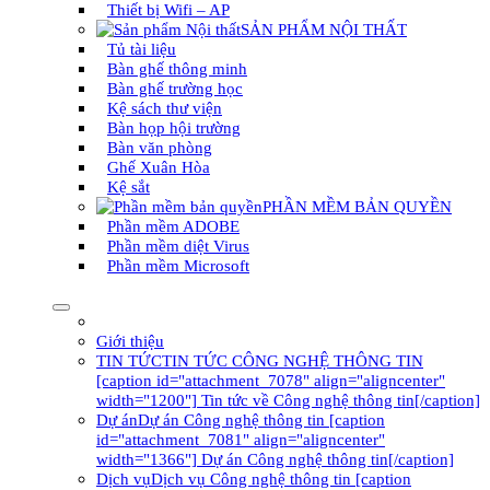
Thiết bị Wifi – AP
SẢN PHẨM NỘI THẤT
Tủ tài liệu
Bàn ghế thông minh
Bàn ghế trường học
Kệ sách thư viện
Bàn họp hội trường
Bàn văn phòng
Ghế Xuân Hòa
Kệ sắt
PHẦN MỀM BẢN QUYỀN
Phần mềm ADOBE
Phần mềm diệt Virus
Phần mềm Microsoft
Giới thiệu
TIN TỨC
TIN TỨC CÔNG NGHỆ THÔNG TIN
[caption id="attachment_7078" align="aligncenter"
width="1200"] Tin tức về Công nghệ thông tin[/caption]
Dự án
Dự án Công nghệ thông tin [caption
id="attachment_7081" align="aligncenter"
width="1366"] Dự án Công nghệ thông tin[/caption]
Dịch vụ
Dịch vụ Công nghệ thông tin [caption