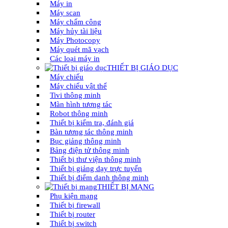
Máy in
Máy scan
Máy chấm công
Máy hủy tài liệu
Máy Photocopy
Máy quét mã vạch
Các loại máy in
THIẾT BỊ GIÁO DỤC
Máy chiếu
Máy chiếu vật thể
Tivi thông minh
Màn hình tương tác
Robot thông minh
Thiết bị kiểm tra, đánh giá
Bàn tương tác thông minh
Bục giảng thông minh
Bảng điện tử thông minh
Thiết bị thư viện thông minh
Thiết bị giảng dạy trực tuyến
Thiết bị điểm danh thông minh
THIẾT BỊ MẠNG
Phụ kiện mạng
Thiết bị firewall
Thiết bị router
Thiết bị switch