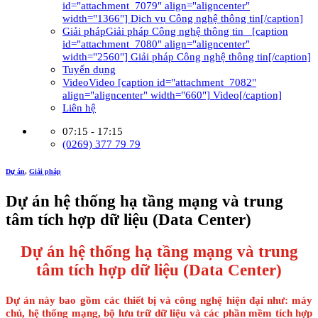
id="attachment_7079" align="aligncenter"
width="1366"] Dịch vụ Công nghệ thông tin[/caption]
Giải pháp
Giải pháp Công nghệ thông tin [caption
id="attachment_7080" align="aligncenter"
width="2560"] Giải pháp Công nghệ thông tin[/caption]
Tuyển dụng
Video
Video [caption id="attachment_7082"
align="aligncenter" width="660"] Video[/caption]
Liên hệ
07:15 - 17:15
(0269) 377 79 79
Dự án
,
Giải pháp
Dự án hệ thống hạ tầng mạng và trung
tâm tích hợp dữ liệu (Data Center)
Dự án hệ thống hạ tầng mạng và trung
tâm tích hợp dữ liệu (Data Center)
Dự án này bao gồm các thiết bị và công nghệ hiện đại như: máy
chủ, hệ thống mạng, bộ lưu trữ dữ liệu và các phần mềm tích hợp