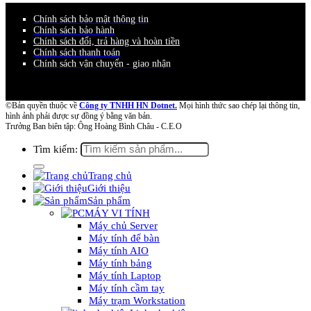
Chính sách bảo mật thông tin
Chính sách bảo hành
Chính sách đổi, trả hàng và hoàn tiền
Chính sách thanh toán
Chính sách vận chuyển - giao nhận
©Bản quyền thuộc về
Công ty TNHH HN Dotnet.
Mọi hình thức sao chép lại thông tin,
hình ảnh phải được sự đồng ý bằng văn bản.
Trưởng Ban biên tập: Ông Hoàng Bình Châu - C.E.O
Tìm kiếm:
Trang chủ
Giới thiệu
Sản phẩm
MÁY VI TÍNH
Máy chủ Server
Máy tính để bàn
Máy tính AIO
Máy tính bảng
Máy tính Laptop
Máy tính cầm tay
Máy trạm Workstation