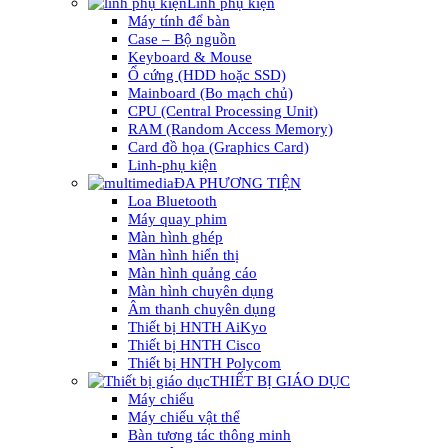
Linh phụ kiện
Máy tính để bàn
Case – Bộ nguồn
Keyboard & Mouse
Ổ cứng (HDD hoặc SSD)
Mainboard (Bo mạch chủ)
CPU (Central Processing Unit)
RAM (Random Access Memory)
Card đồ họa (Graphics Card)
Linh-phụ kiện
ĐA PHƯƠNG TIỆN
Loa Bluetooth
Máy quay phim
Màn hình ghép
Màn hình hiển thị
Màn hình quảng cáo
Màn hình chuyên dụng
Âm thanh chuyên dụng
Thiết bị HNTH AiKyo
Thiết bị HNTH Cisco
Thiết bị HNTH Polycom
THIẾT BỊ GIÁO DỤC
Máy chiếu
Máy chiếu vật thể
Bàn tương tác thông minh