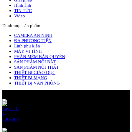
Hình ảnh
TIN TỨC
Video
Danh mục sản phẩm
CAMERA AN NINH
ĐA PHƯƠNG TIỆN
Linh phụ kiện
MÁY VI TÍNH
PHẦN MỀM BẢN QUYỀN
SẢN PHẨM NỔI BẬT
SẢN PHẨM NỘI THẤT
THIẾT BỊ GIÁO DỤC
THIẾT BỊ MẠNG
THIẾT BỊ VĂN PHÒNG