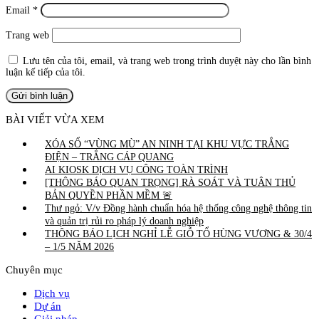
Email
*
Trang web
Lưu tên của tôi, email, và trang web trong trình duyệt này cho lần bình
luận kế tiếp của tôi.
BÀI VIẾT VỪA XEM
XÓA SỔ “VÙNG MÙ” AN NINH TẠI KHU VỰC TRẮNG
ĐIỆN – TRẮNG CÁP QUANG
AI KIOSK DỊCH VỤ CÔNG TOÀN TRÌNH
[THÔNG BÁO QUAN TRỌNG] RÀ SOÁT VÀ TUÂN THỦ
BẢN QUYỀN PHẦN MỀM 🚨
Thư ngỏ: V/v Đồng hành chuẩn hóa hệ thống công nghệ thông tin
và quản trị rủi ro pháp lý doanh nghiệp
THÔNG BÁO LỊCH NGHỈ LỄ GIỖ TỔ HÙNG VƯƠNG & 30/4
– 1/5 NĂM 2026
Chuyên mục
Dịch vụ
Dự án
Giải pháp