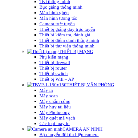
Tivi thông minh
Bục giảng thông minh
Màn hình ghép
Màn hình tương tác
Camera trực tuyến
Thiết bị giảng dạy trực tuyến
Thiết bị kiểm tra, đánh giá
Thiết bị điểm danh thông minh
Thiết bị thư viện thông minh
THIẾT BỊ MẠNG
Phụ kiện mạng
Thiết bị firewall
Thiết bị router
Thiết bị switch
Thiết bị Wifi – AP
THIẾT BỊ VĂN PHÒNG
Máy in
Máy scan
Máy chấm công
Máy hủy tài liệu
Máy Photocopy
Máy quét mã vạch
Các loại máy in
CAMERA AN NINH
Bộ chuyển đổi tín hiệu camera