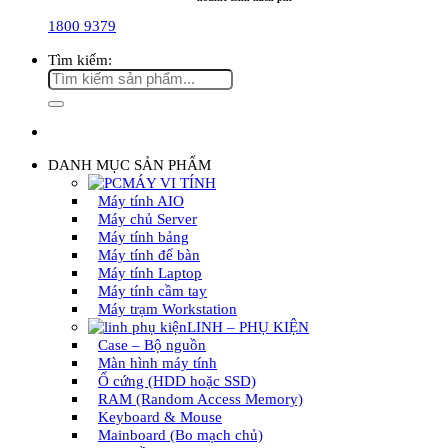
1800 9379
Tìm kiếm:
DANH MỤC SẢN PHẨM
MÁY VI TÍNH
Máy tính AIO
Máy chủ Server
Máy tính bảng
Máy tính để bàn
Máy tính Laptop
Máy tính cầm tay
Máy trạm Workstation
LINH – PHỤ KIỆN
Case – Bộ nguồn
Màn hình máy tính
Ổ cứng (HDD hoặc SSD)
RAM (Random Access Memory)
Keyboard & Mouse
Mainboard (Bo mạch chủ)