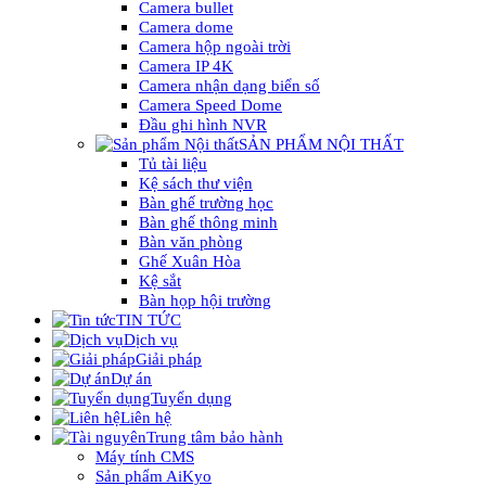
Camera bullet
Camera dome
Camera hộp ngoài trời
Camera IP 4K
Camera nhận dạng biển số
Camera Speed Dome
Đầu ghi hình NVR
SẢN PHẨM NỘI THẤT
Tủ tài liệu
Kệ sách thư viện
Bàn ghế trường học
Bàn ghế thông minh
Bàn văn phòng
Ghế Xuân Hòa
Kệ sắt
Bàn họp hội trường
TIN TỨC
Dịch vụ
Giải pháp
Dự án
Tuyển dụng
Liên hệ
Trung tâm bảo hành
Máy tính CMS
Sản phẩm AiKyo