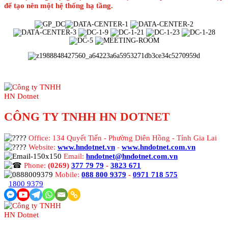
để tạo nên một hệ thống hạ tầng.
CÔNG TY TNHH HN DOTNET
Office: 134 Quyết Tiến - Phường Diên Hồng - Tỉnh Gia Lai
Website:
www.hndotnet.vn
-
www.hndotnet.com.vn
Email:
hndotnet@hndotnet.com.vn
Phone:
(0269)
377 79 79
-
3823 671
Mobile:
088 800 9379
-
0971 718 575
1800 9379